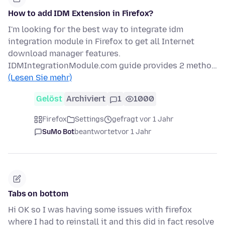
How to add IDM Extension in Firefox?
I'm looking for the best way to integrate idm
integration module in Firefox to get all Internet
download manager features.
IDMIntegrationModule.com guide provides 2 metho…
(Lesen Sie mehr)
Gelöst
Archiviert
1
1000
Firefox
Settings
gefragt vor 1 Jahr
SuMo Bot
beantwortet
vor 1 Jahr
Tabs on bottom
Hi OK so I was having some issues with firefox
where I had to reinstall it and this did in fact resolve