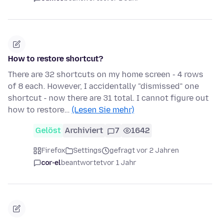
How to restore shortcut?
There are 32 shortcuts on my home screen - 4 rows
of 8 each. However, I accidentally "dismissed" one
shortcut - now there are 31 total. I cannot figure out
how to restore…
(Lesen Sie mehr)
Gelöst
Archiviert
7
1642
Firefox
Settings
gefragt vor 2 Jahren
cor-el
beantwortet
vor 1 Jahr