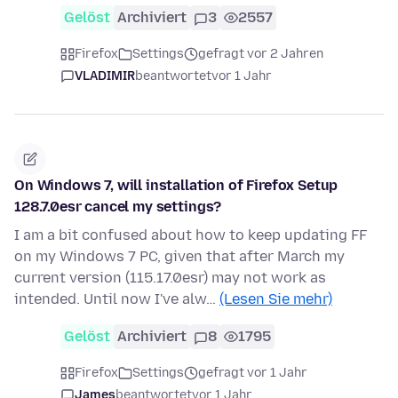
Gelöst
Archiviert
3
2557
Firefox
Settings
gefragt vor 2 Jahren
VLADIMIR
beantwortet
vor 1 Jahr
On Windows 7, will installation of Firefox Setup
128.7.0esr cancel my settings?
I am a bit confused about how to keep updating FF
on my Windows 7 PC, given that after March my
current version (115.17.0esr) may not work as
intended. Until now I've alw…
(Lesen Sie mehr)
Gelöst
Archiviert
8
1795
Firefox
Settings
gefragt vor 1 Jahr
James
beantwortet
vor 1 Jahr