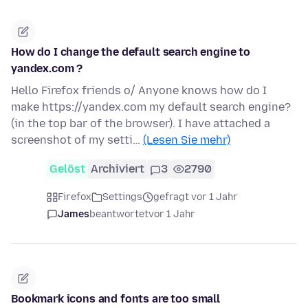
How do I change the default search engine to
yandex.com ?
Hello Firefox friends o/ Anyone knows how do I
make https://yandex.com my default search engine?
(in the top bar of the browser). I have attached a
screenshot of my setti…
(Lesen Sie mehr)
Gelöst
Archiviert
3
2790
Firefox
Settings
gefragt vor 1 Jahr
James
beantwortet
vor 1 Jahr
Bookmark icons and fonts are too small