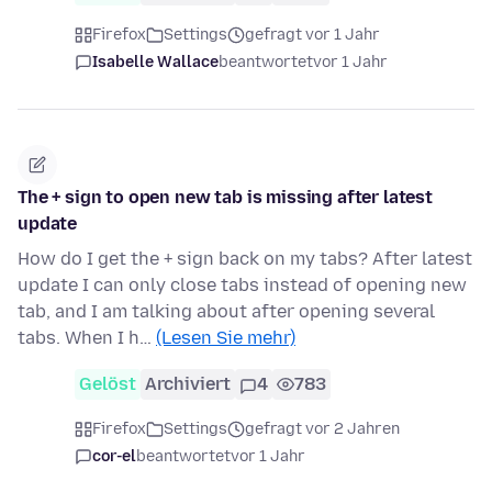
Firefox
Settings
gefragt vor 1 Jahr
Isabelle Wallace
beantwortet
vor 1 Jahr
The + sign to open new tab is missing after latest
update
How do I get the + sign back on my tabs? After latest
update I can only close tabs instead of opening new
tab, and I am talking about after opening several
tabs. When I h…
(Lesen Sie mehr)
Gelöst
Archiviert
4
783
Firefox
Settings
gefragt vor 2 Jahren
cor-el
beantwortet
vor 1 Jahr