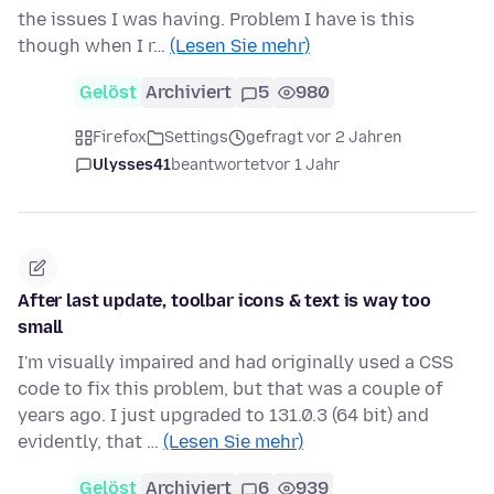
the issues I was having. Problem I have is this
though when I r…
(Lesen Sie mehr)
Gelöst
Archiviert
5
980
Firefox
Settings
gefragt vor 2 Jahren
Ulysses41
beantwortet
vor 1 Jahr
After last update, toolbar icons & text is way too
small
I'm visually impaired and had originally used a CSS
code to fix this problem, but that was a couple of
years ago. I just upgraded to 131.0.3 (64 bit) and
evidently, that …
(Lesen Sie mehr)
Gelöst
Archiviert
6
939