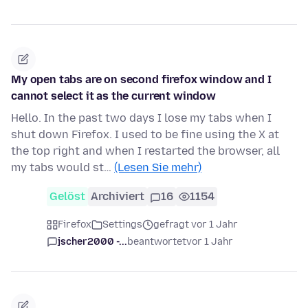
My open tabs are on second firefox window and I
cannot select it as the current window
Hello. In the past two days I lose my tabs when I
shut down Firefox. I used to be fine using the X at
the top right and when I restarted the browser, all
my tabs would st…
(Lesen Sie mehr)
Gelöst
Archiviert
16
1154
Firefox
Settings
gefragt vor 1 Jahr
jscher2000 -...
beantwortet
vor 1 Jahr