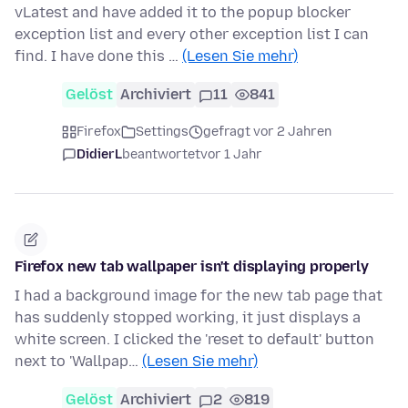
vLatest and have added it to the popup blocker
exception list and every other exception list I can
find. I have done this …
(Lesen Sie mehr)
Gelöst
Archiviert
11
841
Firefox
Settings
gefragt vor 2 Jahren
DidierL
beantwortet
vor 1 Jahr
Firefox new tab wallpaper isn't displaying properly
I had a background image for the new tab page that
has suddenly stopped working, it just displays a
white screen. I clicked the 'reset to default' button
next to 'Wallpap…
(Lesen Sie mehr)
Gelöst
Archiviert
2
819