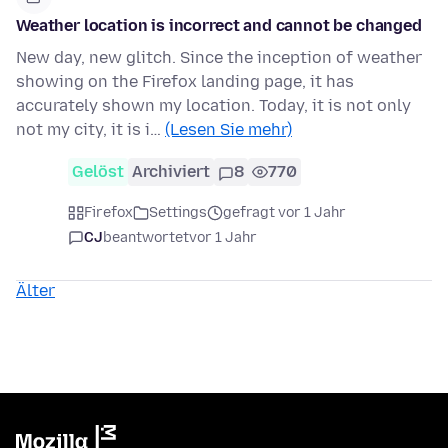
Weather location is incorrect and cannot be changed
New day, new glitch. Since the inception of weather
showing on the Firefox landing page, it has
accurately shown my location. Today, it is not only
not my city, it is i…
(Lesen Sie mehr)
Gelöst
Archiviert
8
770
Firefox
Settings
gefragt vor 1 Jahr
CJ
beantwortet
vor 1 Jahr
Älter