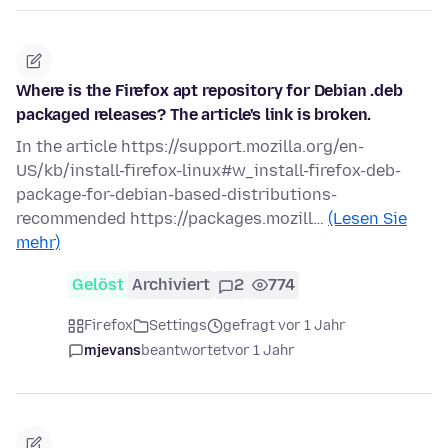
Where is the Firefox apt repository for Debian .deb
packaged releases? The article's link is broken.
In the article https://support.mozilla.org/en-
US/kb/install-firefox-linux#w_install-firefox-deb-
package-for-debian-based-distributions-
recommended https://packages.mozill…
(Lesen Sie
mehr)
Gelöst
Archiviert
2
774
Firefox
Settings
gefragt vor 1 Jahr
mjevans
beantwortet
vor 1 Jahr