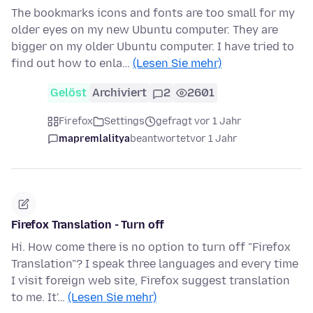
The bookmarks icons and fonts are too small for my
older eyes on my new Ubuntu computer. They are
bigger on my older Ubuntu computer. I have tried to
find out how to enla…
(Lesen Sie mehr)
Gelöst
Archiviert
2
2601
Firefox
Settings
gefragt vor 1 Jahr
mapremlalitya
beantwortet
vor 1 Jahr
Firefox Translation - Turn off
Hi. How come there is no option to turn off "Firefox
Translation"? I speak three languages and every time
I visit foreign web site, Firefox suggest translation
to me. It'…
(Lesen Sie mehr)