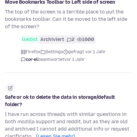
Move Bookmarks Toolbar to Left side of screen
The top of the screen is a terrible place to put the
bookmarks toolbar. Can it be moved to the left side
of the screen?
Gelöst
Archiviert
2
1600
Firefox
Settings
gefragt vor 1 Jahr
cor-el
beantwortet
vor 1 Jahr
Safe or ok to delete the data in storage/default
folder?
I have run across threads with similar questions in
both mozilla support and reddit, but as they are old
and archived I cannot add additional info or request
clarificatio…
(Lesen Sie mehr)