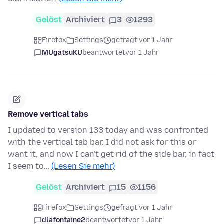
Gelöst
Archiviert
3
1293
Firefox
Settings
gefragt vor 1 Jahr
MUgatsuKU
beantwortet
vor 1 Jahr
Remove vertical tabs
I updated to version 133 today and was confronted
with the vertical tab bar. I did not ask for this or
want it, and now I can't get rid of the side bar, in fact
I seem to…
(Lesen Sie mehr)
Gelöst
Archiviert
15
1156
Firefox
Settings
gefragt vor 1 Jahr
dlafontaine2
beantwortet
vor 1 Jahr