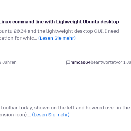
m Linux command line with Lighweight Ubuntu desktop
Ubuntu 20.04 and the lightweight desktop GUI. I need
ication for whic…
(Lesen Sie mehr)
2 Jahren
mmcap64
beantwortet
vor 1 J
 toolbar today, shown on the left and hovered over in the
ension icon).…
(Lesen Sie mehr)