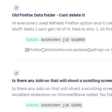
Old Firefox Data folder - Cant delete it
Hi everyone I used Refresh Firefox option and it c
stuff. Sadly I cant get rid of it, here is why: 1. At fir
Gelöst
Archiviert
2
1049
Firefox
Installation and updates
gefragt vor 
Is there any Add-on that will shoot a scrolling scre
Is there any Add-on that will shoot a scrolling scre
excellent extension on Chrome/Brave called "Go fu
Gelöst
Archiviert
4
941