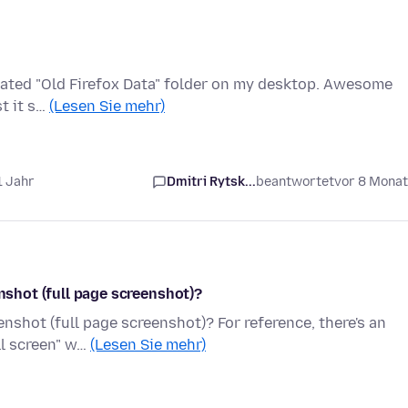
reated "Old Firefox Data" folder on my desktop. Awesome
st it s…
(Lesen Sie mehr)
1 Jahr
Dmitri Rytsk...
beantwortet
vor 8 Mona
enshot (full page screenshot)?
enshot (full page screenshot)? For reference, there's an
ll screen" w…
(Lesen Sie mehr)