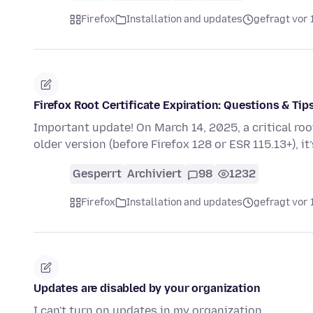
Firefox
Installation and updates
gefragt vor 
Firefox Root Certificate Expiration: Questions & Tip
Important update! On March 14, 2025, a critical root c
older version (before Firefox 128 or ESR 115.13+), it
Gesperrt
Archiviert
98
1232
Firefox
Installation and updates
gefragt vor 
Updates are disabled by your organization
I can't turn on updates in my organization