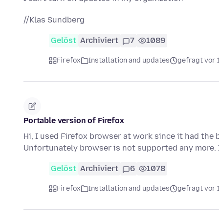
//Klas Sundberg
Gelöst
Archiviert
7
1089
Firefox
Installation and updates
gefragt vor 
Portable version of Firefox
Hi, I used Firefox browser at work since it had the 
Unfortunately browser is not supported any more. 
Gelöst
Archiviert
6
1078
Firefox
Installation and updates
gefragt vor 