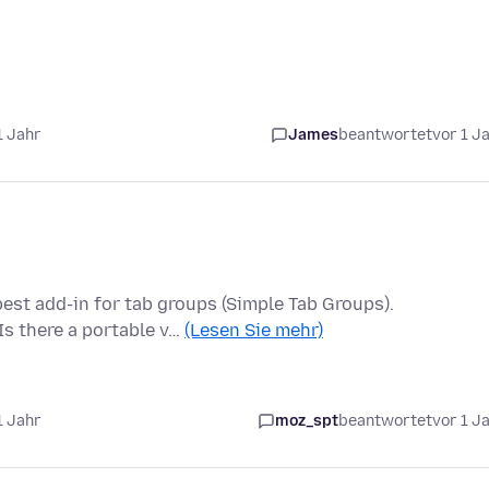
1 Jahr
James
beantwortet
vor 1 J
best add-in for tab groups (Simple Tab Groups).
Is there a portable v…
(Lesen Sie mehr)
1 Jahr
moz_spt
beantwortet
vor 1 J