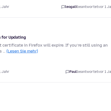
1 Jahr
leogali
beantwortet
vor 1 J
s for Updating
ertificate in Firefox will expire. If you’re still using an
’s …
(Lesen Sie mehr)
1 Jahr
Paul
beantwortet
vor 1 J