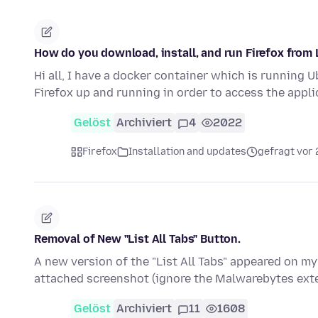
How do you download, install, and run Firefox fro
Hi all, I have a docker container which is running 
Firefox up and running in order to access the appl
Gelöst
Archiviert
4
2022
Firefox
Installation and updates
gefragt vor 
Removal of New "List All Tabs" Button.
A new version of the "List All Tabs" appeared on my
attached screenshot (ignore the Malwarebytes ext
Gelöst
Archiviert
11
1608