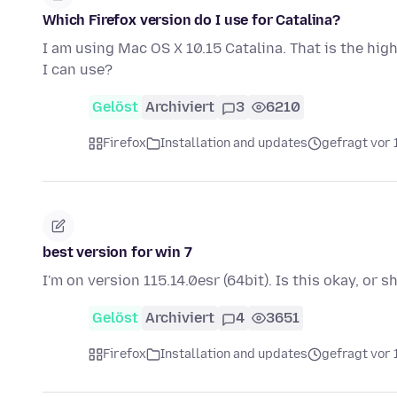
Which Firefox version do I use for Catalina?
I am using Mac OS X 10.15 Catalina. That is the hig
I can use?
Gelöst
Archiviert
3
6210
Firefox
Installation and updates
gefragt vor 
best version for win 7
I'm on version 115.14.0esr (64bit). Is this okay, or 
Gelöst
Archiviert
4
3651
Firefox
Installation and updates
gefragt vor 