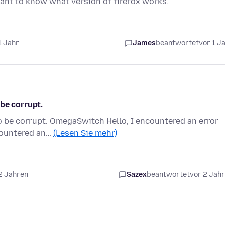
ant to know what version of firefox works.
1 Jahr
James
beantwortet
vor 1 J
be corrupt.
o be corrupt. OmegaSwitch Hello, I encountered an error
ncountered an…
(Lesen Sie mehr)
2 Jahren
Sazex
beantwortet
vor 2 Jah