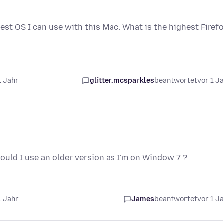
hest OS I can use with this Mac. What is the highest Firef
1 Jahr
glitter.mcsparkles
beantwortet
vor 1 J
should I use an older version as I'm on Window 7 ?
1 Jahr
James
beantwortet
vor 1 J