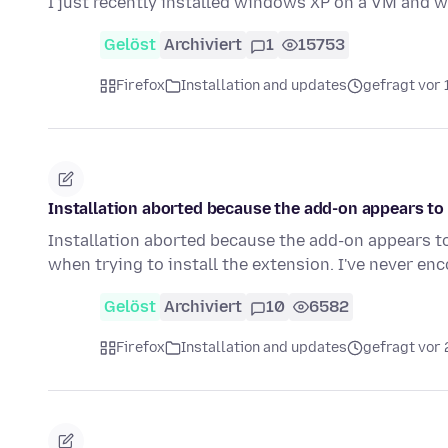
I just recently installed windows XP on a VM and w
Gelöst
Archiviert
1
15753
Firefox
Installation and updates
gefragt vor 
Installation aborted because the add-on appears to 
Installation aborted because the add-on appears t
when trying to install the extension. I've never e
Gelöst
Archiviert
10
6582
Firefox
Installation and updates
gefragt vor 