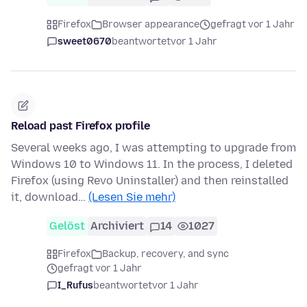
Firefox
Browser appearance
gefragt vor 1 Jahr
sweet0670
beantwortet
vor 1 Jahr
Reload past Firefox profile
Several weeks ago, I was attempting to upgrade from
Windows 10 to Windows 11. In the process, I deleted
Firefox (using Revo Uninstaller) and then reinstalled
it, download…
(Lesen Sie mehr)
Gelöst
Archiviert
14
1027
Firefox
Backup, recovery, and sync
gefragt vor 1 Jahr
I_Rufus
beantwortet
vor 1 Jahr