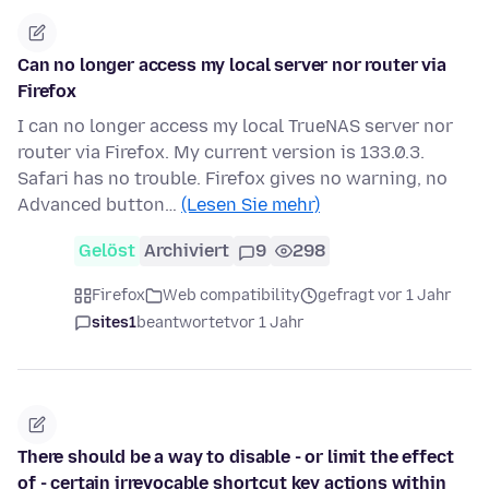
Can no longer access my local server nor router via
Firefox
I can no longer access my local TrueNAS server nor
router via Firefox. My current version is 133.0.3.
Safari has no trouble. Firefox gives no warning, no
Advanced button…
(Lesen Sie mehr)
Gelöst
Archiviert
9
298
Firefox
Web compatibility
gefragt vor 1 Jahr
sites1
beantwortet
vor 1 Jahr
There should be a way to disable - or limit the effect
of - certain irrevocable shortcut key actions within