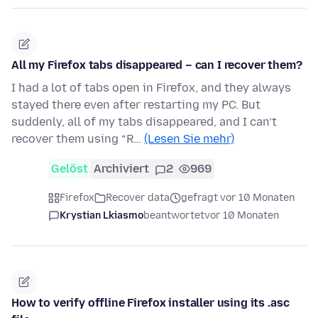
All my Firefox tabs disappeared – can I recover them?
I had a lot of tabs open in Firefox, and they always
stayed there even after restarting my PC. But
suddenly, all of my tabs disappeared, and I can’t
recover them using “R…
(Lesen Sie mehr)
Gelöst
Archiviert
2
969
Firefox
Recover data
gefragt vor 10 Monaten
Krystian Lkiasmo
beantwortet
vor 10 Monaten
How to verify offline Firefox installer using its .asc