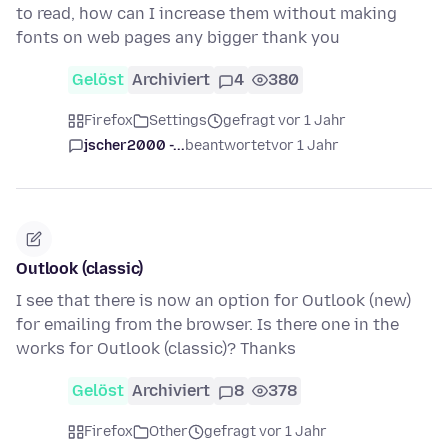
to read, how can I increase them without making
fonts on web pages any bigger thank you
Gelöst
Archiviert
4
380
Firefox
Settings
gefragt vor 1 Jahr
jscher2000 -...
beantwortet
vor 1 Jahr
Outlook (classic)
I see that there is now an option for Outlook (new)
for emailing from the browser. Is there one in the
works for Outlook (classic)? Thanks
Gelöst
Archiviert
8
378
Firefox
Other
gefragt vor 1 Jahr