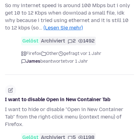
So my internet speed is around 100 Mbps but i only
get 10 to 12 Kbps when download a small file, idk
why because i tried using ethernet and it is still 10
to 12 kbps (so…
(Lesen Sie mehr)
Gelöst
Archiviert
2
1492
Firefox
Other
gefragt vor 1 Jahr
James
beantwortet
vor 1 Jahr
I want to disable Open in New Container Tab
I want to hide or disable "Open in New Container
Tab" from the right-click menu (context menu) of
Firefox.
Gelöst
Archiviert
5
1198