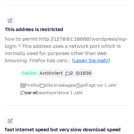
This address is restricted
how to permit http://127.0.0.1:10080/wordpress/wp-
login ? This address uses a network port which is
normally used for purposes other than Web
browsing. Firefox has canc…
(Lesen Sie mehr)
Gelöst
Archiviert
2
1836
Firefox
Site breakages
gefragt vor 1 Jahr
cor-el
beantwortet
vor 1 Jahr
fast internet speed but very slow download speed