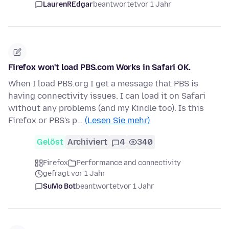
LaurenREdgar
beantwortet
vor 1 Jahr
Firefox won't load PBS.com Works in Safari OK.
When I load PBS.org I get a message that PBS is
having connectivity issues. I can load it on Safari
without any problems (and my Kindle too). Is this
Firefox or PBS's p…
(Lesen Sie mehr)
Gelöst
Archiviert
4
340
Firefox
Performance and connectivity
gefragt vor 1 Jahr
SuMo Bot
beantwortet
vor 1 Jahr