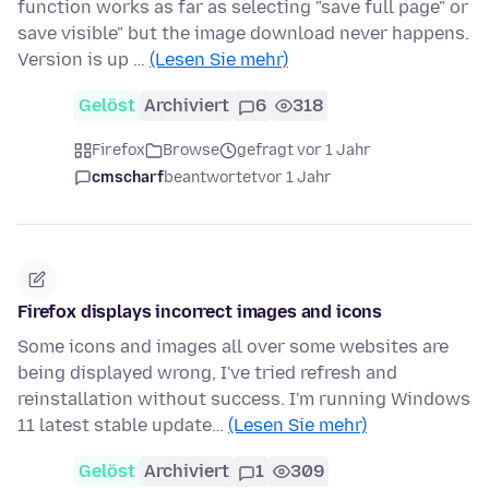
function works as far as selecting "save full page" or
save visible" but the image download never happens.
Version is up …
(Lesen Sie mehr)
Gelöst
Archiviert
6
318
Firefox
Browse
gefragt vor 1 Jahr
cmscharf
beantwortet
vor 1 Jahr
Firefox displays incorrect images and icons
Some icons and images all over some websites are
being displayed wrong, I've tried refresh and
reinstallation without success. I'm running Windows
11 latest stable update…
(Lesen Sie mehr)
Gelöst
Archiviert
1
309