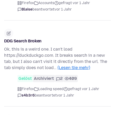
Firefox
Accounts
gefragt vor 1 Jahr
Blaise
beantwortet
vor 1 Jahr
DDG Search Broken
Ok, this is a weird one. I can't load
https://duckduckgo.com. It breaks search in a new
tab, but I also can't visit it directly from the url. The
tab simply does not load…
(Lesen Sie mehr)
Gelöst
Archiviert
2
409
Firefox
Loading speed
gefragt vor 1 Jahr
s4b3r6
beantwortet
vor 1 Jahr