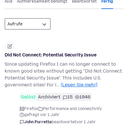
Alle
Aufmerksamkeit benötigt
Beantwortet
Fertig
Did Not Connect: Potential Security Issue
Since updating Firefox I can no longer connect to
known good sites without getting "Did Not Connect:
Potential Security Issue". This includes U.S.
government sites! For i…
(Lesen Sie mehr)
Gelöst
Archiviert
15
1946
Firefox
Performance and connectivity
gefragt vor 1 Jahr
John Purretta
beantwortet
vor 1 Jahr