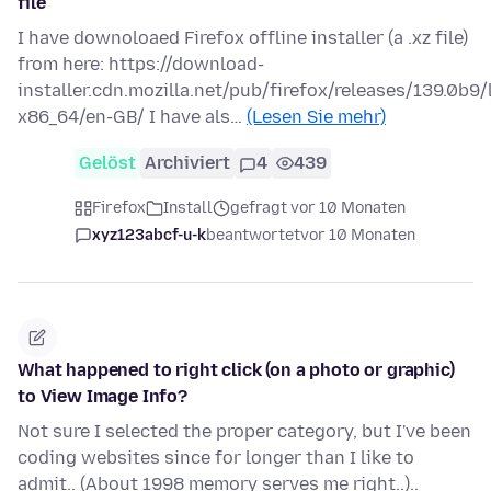
file
I have downoloaed Firefox offline installer (a .xz file)
from here: https://download-
installer.cdn.mozilla.net/pub/firefox/releases/139.0b9/
x86_64/en-GB/ I have als…
(Lesen Sie mehr)
Gelöst
Archiviert
4
439
Firefox
Install
gefragt vor 10 Monaten
xyz123abcf-u-k
beantwortet
vor 10 Monaten
What happened to right click (on a photo or graphic)
to View Image Info?
Not sure I selected the proper category, but I've been
coding websites since for longer than I like to
admit.. (About 1998 memory serves me right..)..