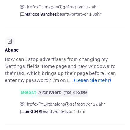
Firefox
Images
gefragt vor 1 Jahr
Marcos Sanches
beantwortet
vor 1 Jahr
Abuse
How can I stop advertisers from changing my
'Settings' fields 'Home page and new windows' to
their URL which brings up their page before I can
enter my password? I'm on L…
(Lesen Sie mehr)
Gelöst
Archiviert
2
300
Firefox
Extensions
gefragt vor 1 Jahr
len0542
beantwortet
vor 1 Jahr