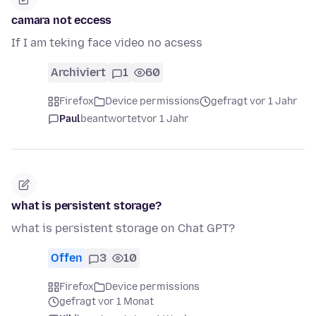
camara not eccess
If I am teking face video no acsess
Archiviert
1
60
Firefox
Device permissions
gefragt vor 1 Jahr
Paul
beantwortet
vor 1 Jahr
what is persistent storage?
what is persistent storage on Chat GPT?
Offen
3
10
Firefox
Device permissions
gefragt vor 1 Monat