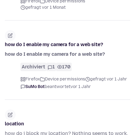
Firefox
Device permissions
gefragt vor 1 Monat
how do I enable my camera for a web site?
how do I enable my camera for a web site?
Archiviert
1
170
Firefox
Device permissions
gefragt vor 1 Jahr
SuMo Bot
beantwortet
vor 1 Jahr
location
how do i block my location? Nothing seems to work.