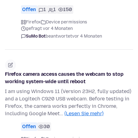
Offen
1
1
150
Firefox
Device permissions
gefragt vor 4 Monaten
SuMo Bot
beantwortet
vor 4 Monaten
Firefox camera access causes the webcam to stop
working system-wide until reboot
I am using Windows 11 (Version 23H2, fully updated)
and a Logitech C920 USB webcam. Before testing in
Firefox, the camera works perfectly in Chrome,
including Google Meet…
(Lesen Sie mehr)
Offen
30