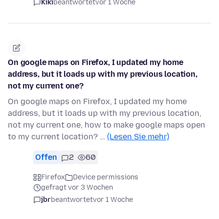
Kiki
beantwortet
vor 1 Woche
On google maps on Firefox, I updated my home
address, but it loads up with my previous location,
not my current one?
On google maps on Firefox, I updated my home
address, but it loads up with my previous location,
not my current one, how to make google maps open
to my current location? …
(Lesen Sie mehr)
Offen
2
60
Firefox
Device permissions
gefragt vor 3 Wochen
jbr
beantwortet
vor 1 Woche