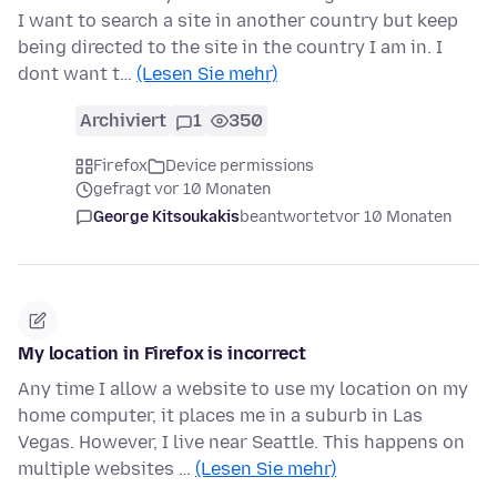
I want to search a site in another country but keep
being directed to the site in the country I am in. I
dont want t…
(Lesen Sie mehr)
Archiviert
1
350
Firefox
Device permissions
gefragt vor 10 Monaten
George Kitsoukakis
beantwortet
vor 10 Monaten
My location in Firefox is incorrect
Any time I allow a website to use my location on my
home computer, it places me in a suburb in Las
Vegas. However, I live near Seattle. This happens on
multiple websites …
(Lesen Sie mehr)