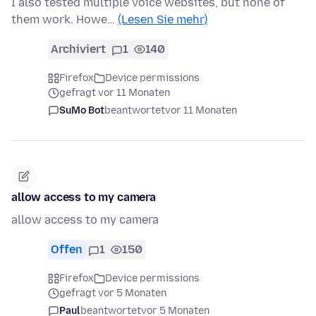
I also tested multiple voice websites, but none of
them work. Howe…
(Lesen Sie mehr)
Archiviert
1
140
Firefox
Device permissions
gefragt vor 11 Monaten
SuMo Bot
beantwortet
vor 11 Monaten
allow access to my camera
allow access to my camera
Offen
1
150
Firefox
Device permissions
gefragt vor 5 Monaten
Paul
beantwortet
vor 5 Monaten