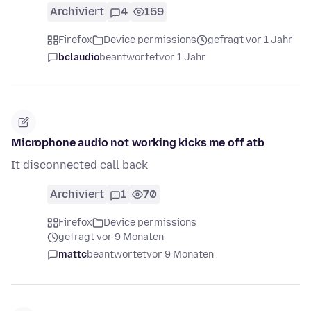
Archiviert
4
159
Firefox
Device permissions
gefragt vor 1 Jahr
bclaudio
beantwortet
vor 1 Jahr
Microphone audio not working kicks me off atb
It disconnected call back
Archiviert
1
70
Firefox
Device permissions
gefragt vor 9 Monaten
mattc
beantwortet
vor 9 Monaten