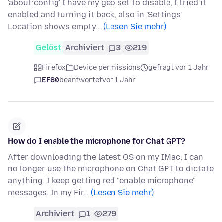
'about:config' I have my geo set to disable, I tried it
enabled and turning it back, also in 'Settings'
Location shows empty…
(Lesen Sie mehr)
Gelöst
Archiviert
3
219
Firefox
Device permissions
gefragt vor 1 Jahr
EF80
beantwortet
vor 1 Jahr
How do I enable the microphone for Chat GPT?
After downloading the latest OS on my IMac, I can
no longer use the microphone on Chat GPT to dictate
anything. I keep getting red "enable microphone"
messages. In my Fir…
(Lesen Sie mehr)
Archiviert
1
279