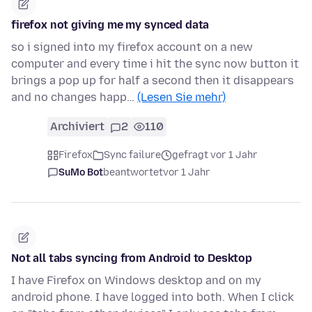
firefox not giving me my synced data
so i signed into my firefox account on a new
computer and every time i hit the sync now button it
brings a pop up for half a second then it disappears
and no changes happ…
(Lesen Sie mehr)
Archiviert
2
110
Firefox
Sync failure
gefragt vor 1 Jahr
SuMo Bot
beantwortet
vor 1 Jahr
Not all tabs syncing from Android to Desktop
I have Firefox on Windows desktop and on my
android phone. I have logged into both. When I click