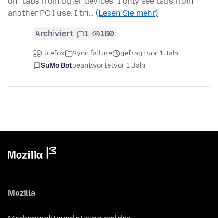
on "tabs from other devices" I only see tabs from
another PC I use. I tri…
(Lesen Sie mehr)
Archiviert
1
160
Firefox
Sync failure
gefragt vor 1 Jahr
SuMo Bot
beantwortet
vor 1 Jahr
Mozilla