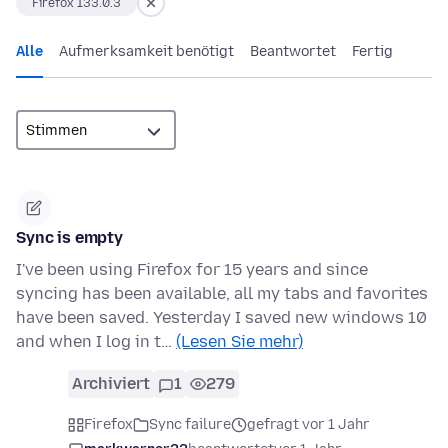
Firefox 133.0.3
Alle
Aufmerksamkeit benötigt
Beantwortet
Fertig
Sync is empty
I've been using Firefox for 15 years and since
syncing has been available, all my tabs and favorites
have been saved. Yesterday I saved new windows 10
and when I log in t…
(Lesen Sie mehr)
Archiviert
1
279
Firefox
Sync failure
gefragt vor 1 Jahr