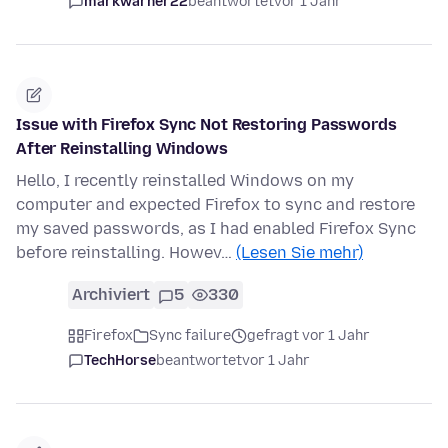
markwarner22
beantwortet
vor 1 Jahr
Issue with Firefox Sync Not Restoring Passwords
After Reinstalling Windows
Hello, I recently reinstalled Windows on my
computer and expected Firefox to sync and restore
my saved passwords, as I had enabled Firefox Sync
before reinstalling. Howev…
(Lesen Sie mehr)
Archiviert
5
330
Firefox
Sync failure
gefragt vor 1 Jahr
TechHorse
beantwortet
vor 1 Jahr