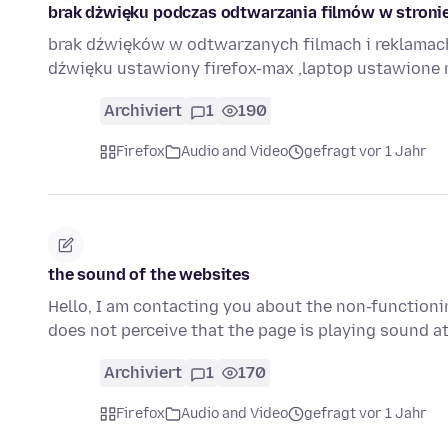
brak dżwięku podczas odtwarzania filmów w stroni
brak dźwięków w odtwarzanych filmach i reklamac
dźwięku ustawiony firefox-max ,laptop ustawione 
Archiviert
1
190
Firefox
Audio and Video
gefragt vor 1 Jahr
the sound of the websites
Hello, I am contacting you about the non-functioni
does not perceive that the page is playing sound at
Archiviert
1
170
Firefox
Audio and Video
gefragt vor 1 Jahr