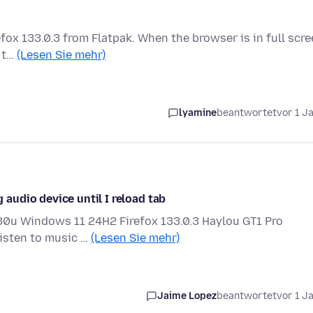
refox 133.0.3 from Flatpak. When the browser is in full scr
, t…
(Lesen Sie mehr)
lyamine
beantwortet
vor 1 J
udio device until I reload tab
7730u Windows 11 24H2 Firefox 133.0.3 Haylou GT1 Pro
listen to music …
(Lesen Sie mehr)
Jaime Lopez
beantwortet
vor 1 J