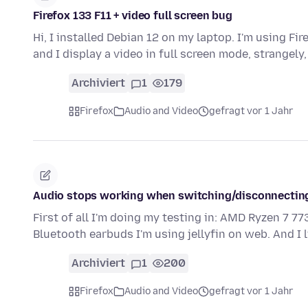
Firefox 133 F11 + video full screen bug
Hi, I installed Debian 12 on my laptop. I'm using Fi
and I display a video in full screen mode, strangely
Archiviert
1
179
Firefox
Audio and Video
gefragt vor 1 Jahr
Audio stops working when switching/disconnecting a
First of all I'm doing my testing in: AMD Ryzen 7 
Bluetooth earbuds I'm using jellyfin on web. And I 
Archiviert
1
200
Firefox
Audio and Video
gefragt vor 1 Jahr