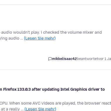
 audio wouldn't play. i checked the volume mixer and
laying audio …
(Lesen Sie mehr)
mikkelisaac42
beantwortet
vor 1 J
 Firefox 133.0.3 after updating Intel Graphics driver to
 CPU. When some AVC videos are played, the browser reac
at a really …
(Lesen Sie mehr)