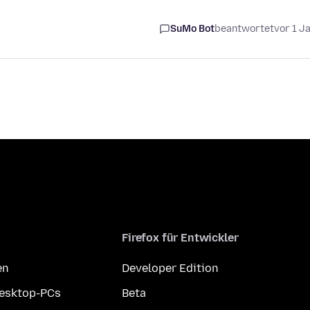
SuMo Bot
beantwortet
vor 1 J
Firefox für Entwickler
en
Developer Edition
Desktop-PCs
Beta