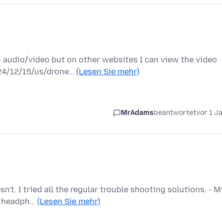
 audio/video but on other websites I can view the video
024/12/15/us/drone…
(Lesen Sie mehr)
MrAdams
beantwortet
vor 1 J
't. I tried all the regular trouble shooting solutions. - M
My headph…
(Lesen Sie mehr)