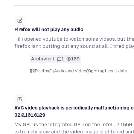
Firefox will not play any audio
Hi! i opened youtube to watch some videos, but the
firefox isn't putting out any sound at all. I tried p
Archiviert
1
169
Firefox
Audio and Video
gefragt vor 1 Jahr
AVC video playback is periodically malfunctioning on
32.0.101.6129
My GPU is the integrated GPU on the Intel U7-155H
extremely slow and the video image is glitched and 