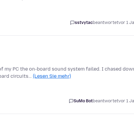
sstvytac
beantwortet
vor 1 J
of my PC the on-board sound system failed. I chased dow
oard circuits…
(Lesen Sie mehr)
SuMo Bot
beantwortet
vor 1 J