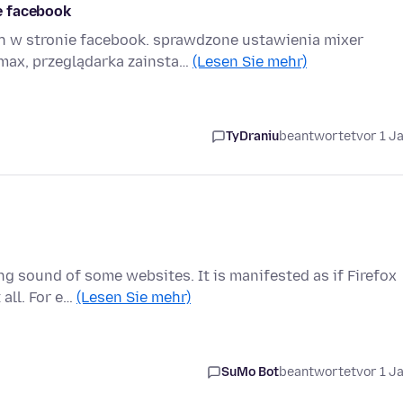
e facebook
h w stronie facebook. sprawdzone ustawienia mixer
max, przeglądarka zainsta…
(Lesen Sie mehr)
TyDraniu
beantwortet
vor 1 J
ng sound of some websites. It is manifested as if Firefox
 all. For e…
(Lesen Sie mehr)
SuMo Bot
beantwortet
vor 1 J