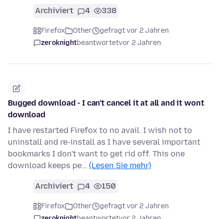
Archiviert
4
338
Firefox
Other
gefragt vor 2 Jahren
zeroknight
beantwortet
vor 2 Jahren
Bugged download - I can't cancel it at all and it wont
download
I have restarted Firefox to no avail. I wish not to
uninstall and re-install as I have several important
bookmarks I don't want to get rid off. This one
download keeps pe…
(Lesen Sie mehr)
Archiviert
4
150
Firefox
Other
gefragt vor 2 Jahren
zeroknight
beantwortet
vor 2 Jahren