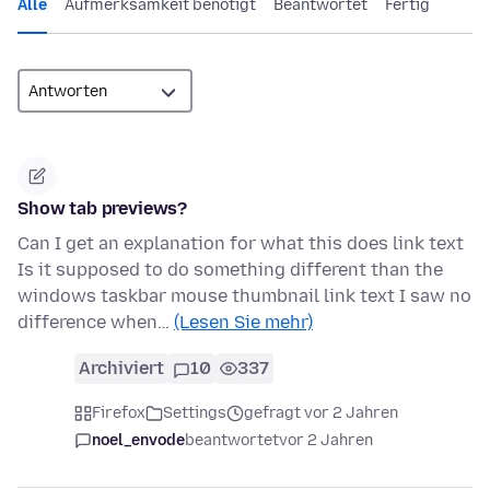
Alle
Aufmerksamkeit benötigt
Beantwortet
Fertig
Show tab previews?
Can I get an explanation for what this does link text
Is it supposed to do something different than the
windows taskbar mouse thumbnail link text I saw no
difference when…
(Lesen Sie mehr)
Archiviert
10
337
Firefox
Settings
gefragt vor 2 Jahren
noel_envode
beantwortet
vor 2 Jahren