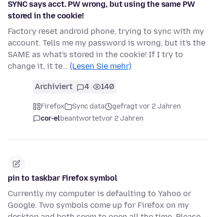
SYNC says acct. PW wrong, but using the same PW
stored in the cookie!
Factory reset android phone, trying to sync with my
account. Tells me my password is wrong, but it's the
SAME as what's stored in the cookie! If I try to
change it, it te…
(Lesen Sie mehr)
Archiviert
4
140
Firefox
Sync data
gefragt vor 2 Jahren
cor-el
beantwortet
vor 2 Jahren
pin to taskbar Firefox symbol
Currently my computer is defaulting to Yahoo or
Google. Two symbols come up for Firefox on my
desktop and both seem to open all the time. Please