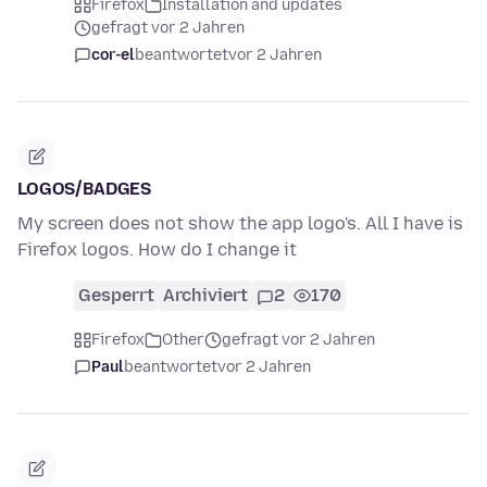
Firefox
Installation and updates
gefragt vor 2 Jahren
cor-el
beantwortet
vor 2 Jahren
LOGOS/BADGES
My screen does not show the app logo's. All I have is
Firefox logos. How do I change it
Gesperrt
Archiviert
2
170
Firefox
Other
gefragt vor 2 Jahren
Paul
beantwortet
vor 2 Jahren