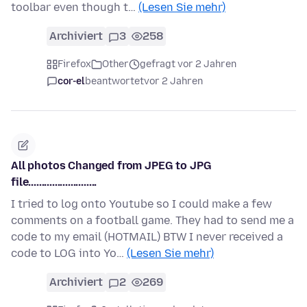
toolbar even though t…
(Lesen Sie mehr)
Archiviert
3
258
Firefox
Other
gefragt vor 2 Jahren
cor-el
beantwortet
vor 2 Jahren
All photos Changed from JPEG to JPG
file..........................
I tried to log onto Youtube so I could make a few
comments on a football game. They had to send me a
code to my email (HOTMAIL) BTW I never received a
code to LOG into Yo…
(Lesen Sie mehr)
Archiviert
2
269