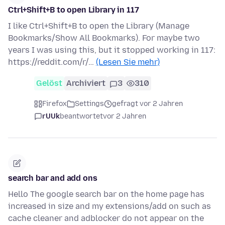
Ctrl+Shift+B to open Library in 117
I like Ctrl+Shift+B to open the Library (Manage
Bookmarks/Show All Bookmarks). For maybe two
years I was using this, but it stopped working in 117:
https://reddit.com/r/…
(Lesen Sie mehr)
Gelöst
Archiviert
3
310
Firefox
Settings
gefragt vor 2 Jahren
rUUk
beantwortet
vor 2 Jahren
search bar and add ons
Hello The google search bar on the home page has
increased in size and my extensions/add on such as
cache cleaner and adblocker do not appear on the