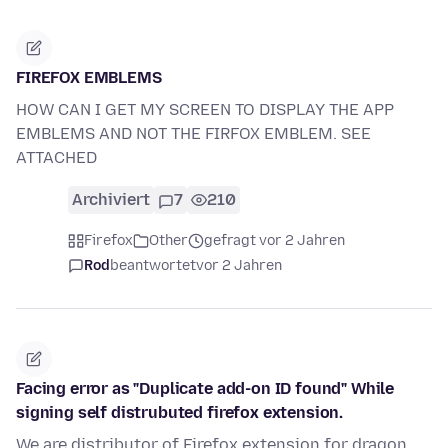
FIREFOX EMBLEMS
HOW CAN I GET MY SCREEN TO DISPLAY THE APP
EMBLEMS AND NOT THE FIRFOX EMBLEM. SEE
ATTACHED
Archiviert
7
210
Firefox
Other
gefragt vor 2 Jahren
Rod
beantwortet
vor 2 Jahren
Facing error as "Duplicate add-on ID found" While
signing self distrubuted firefox extension.
We are distributor of Firefox extension for dragon