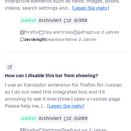
interactive elements such as news, images, books,
videos, search settings and…
(Lesen Sie mehr)
Gelöst
Archiviert
2
358
Firefox
Tips and tricks
gefragt vor 2 Jahren
zeroknight
beantwortet
vor 2 Jahren
How can I disable this bar from showing?
I use an translator extension for firefox for russian
so I do not need this integrated tool and it's
annoying to see it everytime I open a russian page.
Please help me, I…
(Lesen Sie mehr)
Gelöst
Archiviert
2
209
Firefox
Settings
gefragt vor 2 Jahren