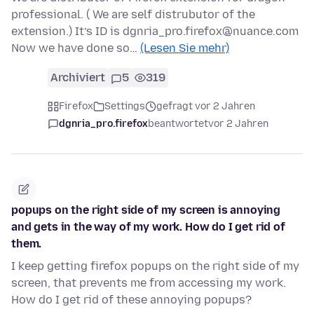
professional. ( We are self distrubutor of the
extension.) It’s ID is dgnria_pro.firefox@nuance.com
Now we have done so…
(Lesen Sie mehr)
Archiviert
5
319
Firefox
Settings
gefragt vor 2 Jahren
dgnria_pro.firefox
beantwortet
vor 2 Jahren
popups on the right side of my screen is annoying
and gets in the way of my work. How do I get rid of
them.
I keep getting firefox popups on the right side of my
screen, that prevents me from accessing my work.
How do I get rid of these annoying popups?