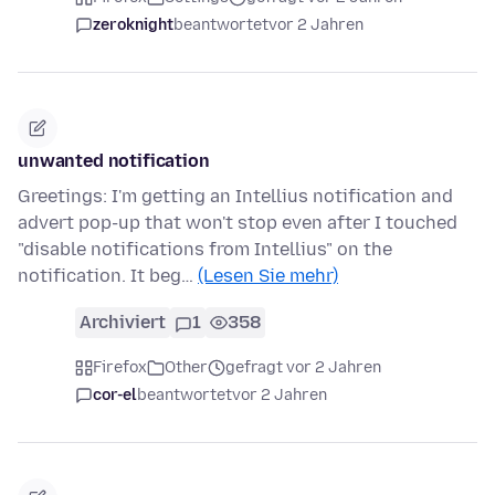
zeroknight
beantwortet
vor 2 Jahren
unwanted notification
Greetings: I'm getting an Intellius notification and
advert pop-up that won't stop even after I touched
"disable notifications from Intellius" on the
notification. It beg…
(Lesen Sie mehr)
Archiviert
1
358
Firefox
Other
gefragt vor 2 Jahren
cor-el
beantwortet
vor 2 Jahren