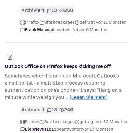
Archiviert
13
258
Firefox
Site breakages
gefragt vor 11 Monaten
Frank Mancini
beantwortet
vor 6 Monaten
Outlook Office on Firefox keeps kicking me off
Sometimes when I sign in on Microsoft Outlook's
email portal - a multistep process requiring
authentication on one's phone - it says: "Hang on a
minute while we sign you …
(Lesen Sie mehr)
Archiviert
13
240
Firefox
Site breakages
gefragt vor 10 Monaten
BlebNevus1015
beantwortet
vor 10 Monaten