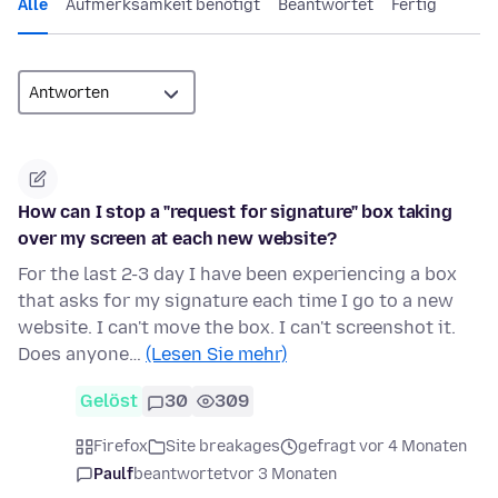
Alle
Aufmerksamkeit benötigt
Beantwortet
Fertig
How can I stop a "request for signature" box taking
over my screen at each new website?
For the last 2-3 day I have been experiencing a box
that asks for my signature each time I go to a new
website. I can't move the box. I can't screenshot it.
Does anyone…
(Lesen Sie mehr)
Gelöst
30
309
Firefox
Site breakages
gefragt vor 4 Monaten
Paulf
beantwortet
vor 3 Monaten