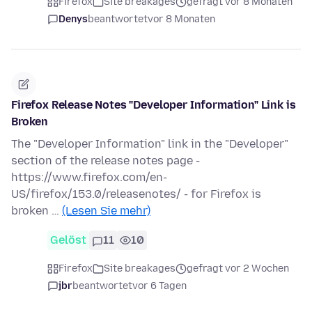
Firefox
Site breakages
gefragt vor 8 Monaten
Denys
beantwortet
vor 8 Monaten
Firefox Release Notes "Developer Information" Link is
Broken
The "Developer Information" link in the "Developer"
section of the release notes page -
https://www.firefox.com/en-
US/firefox/153.0/releasenotes/ - for Firefox is
broken …
(Lesen Sie mehr)
Gelöst
11
10
Firefox
Site breakages
gefragt vor 2 Wochen
jbr
beantwortet
vor 6 Tagen