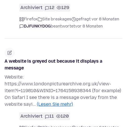
Archiviert
12
129
Firefox
Site breakages
gefragt vor 8 Monaten
DJFUNKYDOG
beantwortet
vor 8 Monaten
A website is greyed out because it displays a
message
Website:
https://www.londonpicturearchive.org.uk/view-
item?i=119810&WINID=1764158938344 (for example)
On Safari I see there is a message overlay from the
website sayi…
(Lesen Sie mehr)
Archiviert
11
120