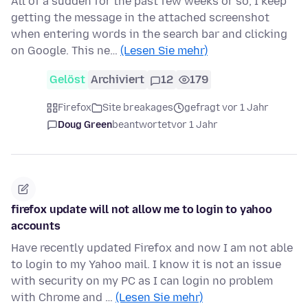
All of a sudden for the past few weeks or so, I keep
getting the message in the attached screenshot
when entering words in the search bar and clicking
on Google. This ne…
(Lesen Sie mehr)
Gelöst
Archiviert
12
179
Firefox
Site breakages
gefragt vor 1 Jahr
Doug Green
beantwortet
vor 1 Jahr
firefox update will not allow me to login to yahoo
accounts
Have recently updated Firefox and now I am not able
to login to my Yahoo mail. I know it is not an issue
with security on my PC as I can login no problem
with Chrome and …
(Lesen Sie mehr)