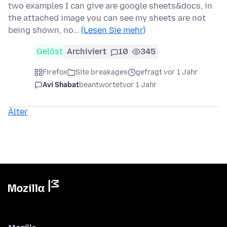
two examples I can give are google sheets&docs, in
the attached image you can see my sheets are not
being shown, no…
(Lesen Sie mehr)
Gelöst
Archiviert
10
345
Firefox
Site breakages
gefragt vor 1 Jahr
Avi Shabat
beantwortet
vor 1 Jahr
Älter