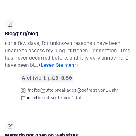
Blogging/blog
For a few days, for unknown reasons I have been
unable to access my blog..."Kitchen Connection". This
has never occurred before, and it is very annoying. I
have been bl…
(Lesen Sie mehr)
Archiviert
13
80
Firefox
Site breakages
gefragt vor 1 Jahr
cor-el
beantwortet
vor 1 Jahr
Maps do not open on web sites