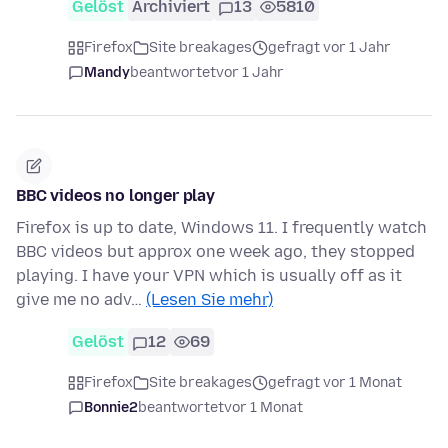
Gelöst
Archiviert
13
5810
Firefox
Site breakages
gefragt vor 1 Jahr
Mandy
beantwortet
vor 1 Jahr
BBC videos no longer play
Firefox is up to date, Windows 11. I frequently watch
BBC videos but approx one week ago, they stopped
playing. I have your VPN which is usually off as it
give me no adv…
(Lesen Sie mehr)
Gelöst
12
69
Firefox
Site breakages
gefragt vor 1 Monat
Bonnie2
beantwortet
vor 1 Monat