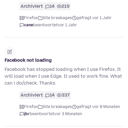
Archiviert
14
219
Firefox
Site breakages
gefragt vor 1 Jahr
cane
beantwortet
vor 1 Jahr
Facebook not loading
Facebook has stopped loading when I use Firefox. It
will load when I use Edge. It used to work fine. What
can i do/check. Thanks.
Archiviert
14
337
Firefox
Site breakages
gefragt vor 8 Monaten
jbr
beantwortet
vor 3 Monaten