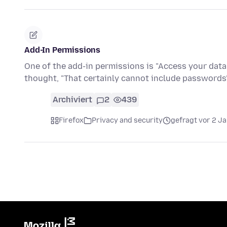
Add-In Permissions
One of the add-in permissions is "Access your data 
thought, "That certainly cannot include passwords
Archiviert
2
439
Firefox
Privacy and security
gefragt vor 2 J