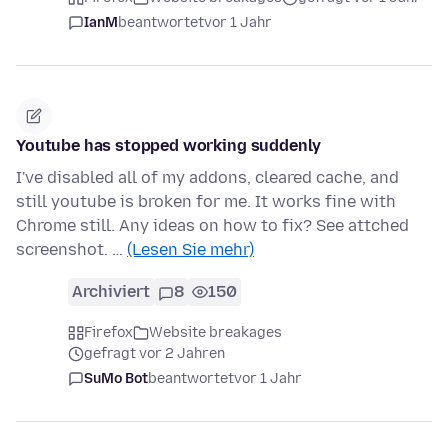
IanM
beantwortet
vor 1 Jahr
Youtube has stopped working suddenly
I've disabled all of my addons, cleared cache, and
still youtube is broken for me. It works fine with
Chrome still. Any ideas on how to fix? See attched
screenshot. …
(Lesen Sie mehr)
Archiviert
8
150
Firefox
Website breakages
gefragt vor 2 Jahren
SuMo Bot
beantwortet
vor 1 Jahr