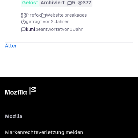
Gelöst
Archiviert
5
377
Firefox
Website breakages
gefragt vor 2 Jahren
klml
beantwortet
vor 1 Jahr
Älter
Mozilla
Markenrechtsverletzung melden