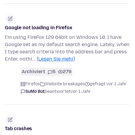
Google not loading in Firefox
I'm using FireFox 129 64bit on Windows 10. I have
Google set as my default search engine. Lately, when
I type search criteria into the address bar and press
Enter, nothi…
(Lesen Sie mehr)
Archiviert
5
279
Firefox
Website breakages
gefragt vor 1 Jahr
SuMo Bot
beantwortet
vor 1 Jahr
Tab crashes