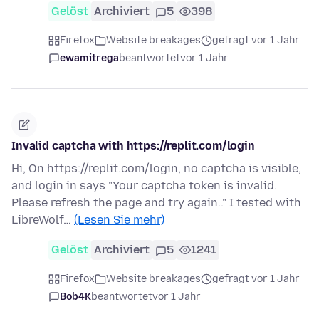
Gelöst
Archiviert
5
398
Firefox
Website breakages
gefragt vor 1 Jahr
ewamitrega
beantwortet
vor 1 Jahr
Invalid captcha with https://replit.com/login
Hi, On https://replit.com/login, no captcha is visible,
and login in says "Your captcha token is invalid.
Please refresh the page and try again.." I tested with
LibreWolf…
(Lesen Sie mehr)
Gelöst
Archiviert
5
1241
Firefox
Website breakages
gefragt vor 1 Jahr
Bob4K
beantwortet
vor 1 Jahr