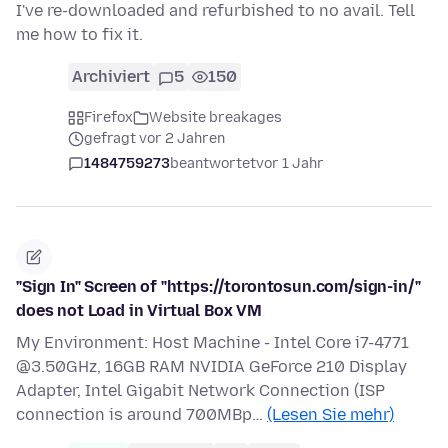
I've re-downloaded and refurbished to no avail. Tell
me how to fix it.
Archiviert
5
150
Firefox
Website breakages
gefragt vor 2 Jahren
1484759273
beantwortet
vor 1 Jahr
"Sign In" Screen of "https://torontosun.com/sign-in/"
does not Load in Virtual Box VM
My Environment: Host Machine - Intel Core i7-4771
@3.50GHz, 16GB RAM NVIDIA GeForce 210 Display
Adapter, Intel Gigabit Network Connection (ISP
connection is around 700MBp…
(Lesen Sie mehr)