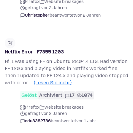
Firefox
Website breakages
gefragt vor 2 Jahren
Christopher
beantwortet
vor 2 Jahren
Netflix Error - F7355-1203
Hi, I was using FF on Ubuntu 22.04.4 LTS. Had version
FF 120.x and playing video in Netflix worked fine.
Then I updated to FF 124.x and playing video stopped
with error …
(Lesen Sie mehr)
Gelöst
Archiviert
17
1074
Firefox
Website breakages
gefragt vor 2 Jahren
edu3382736
beantwortet
vor 1 Jahr