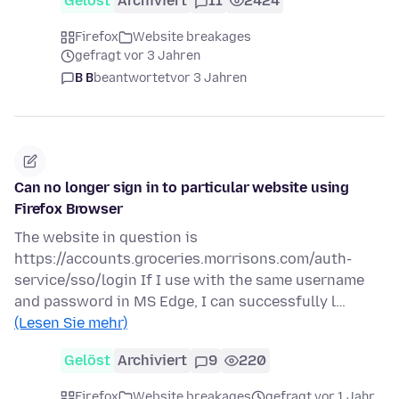
Gelöst
Archiviert
11
2424
Firefox
Website breakages
gefragt vor 3 Jahren
B B
beantwortet
vor 3 Jahren
Can no longer sign in to particular website using
Firefox Browser
The website in question is
https://accounts.groceries.morrisons.com/auth-
service/sso/login If I use with the same username
and password in MS Edge, I can successfully l…
(Lesen Sie mehr)
Gelöst
Archiviert
9
220
Firefox
Website breakages
gefragt vor 1 Jahr