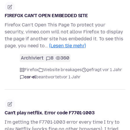
FIREFOX CAN'T OPEN EMBEDDED SITE
Firefox Can’t Open This Page To protect your
security, vimeo.com will not allow Firefox to display
the page if another site has embedded it. To see this
page, you need to…
(Lesen Sie mehr)
Archiviert
8
360
Firefox
Website breakages
gefragt vor 1 Jahr
cor-el
beantwortet
vor 1 Jahr
Can't play netflix. Error code F7701-1003
I'm getting the F7701-1003 error every time I try to
play Netflix (works fine on other browsers). I tried