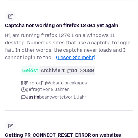
Captcha not working on firefox 127.0.1 yet again
Hi, am running firefox 127.0.1 on a windows 11
desktop. Numerous sites that use a captcha to login
fail. In other words, the captcha never loads and I
cannot login to tho…
(Lesen Sie mehr)
Gelöst
Archiviert
14
689
Firefox
Website breakages
gefragt vor 2 Jahren
Justin
beantwortet
vor 1 Jahr
Getting PR_CONNECT_RESET_ERROR on websites