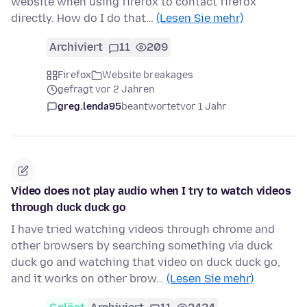
website when using firefox to contact firefox
directly. How do I do that…
(Lesen Sie mehr)
Archiviert
11
209
Firefox
Website breakages
gefragt vor 2 Jahren
greg.lenda95
beantwortet
vor 1 Jahr
Video does not play audio when I try to watch videos
through duck duck go
I have tried watching videos through chrome and
other browsers by searching something via duck
duck go and watching that video on duck duck go,
and it works on other brow…
(Lesen Sie mehr)