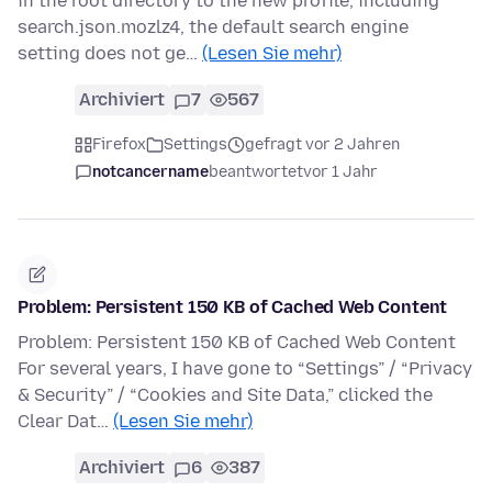
in the root directory to the new profile, including
search.json.mozlz4, the default search engine
setting does not ge…
(Lesen Sie mehr)
Archiviert
7
567
Firefox
Settings
gefragt vor 2 Jahren
notcancername
beantwortet
vor 1 Jahr
Problem: Persistent 150 KB of Cached Web Content
Problem: Persistent 150 KB of Cached Web Content
For several years, I have gone to “Settings” / “Privacy
& Security” / “Cookies and Site Data,” clicked the
Clear Dat…
(Lesen Sie mehr)
Archiviert
6
387