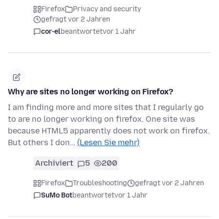
Firefox
Privacy and security
gefragt vor 2 Jahren
cor-el
beantwortet
vor 1 Jahr
Why are sites no longer working on Firefox?
I am finding more and more sites that I regularly go
to are no longer working on firefox. One site was
because HTML5 apparently does not work on firefox.
But others I don…
(Lesen Sie mehr)
Archiviert
5
200
Firefox
Troubleshooting
gefragt vor 2 Jahren
SuMo Bot
beantwortet
vor 1 Jahr