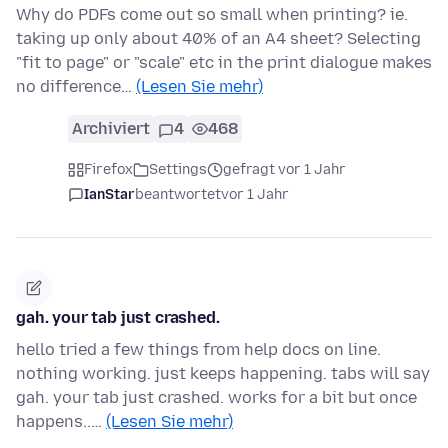
Why do PDFs come out so small when printing? ie.
taking up only about 40% of an A4 sheet? Selecting
"fit to page" or "scale" etc in the print dialogue makes
no difference…
(Lesen Sie mehr)
Archiviert
4
468
Firefox
Settings
gefragt vor 1 Jahr
IanStar
beantwortet
vor 1 Jahr
gah. your tab just crashed.
hello tried a few things from help docs on line.
nothing working. just keeps happening. tabs will say
gah. your tab just crashed. works for a bit but once
happens..…
(Lesen Sie mehr)