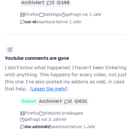
Archiviert
3
140
Firefox
Settings
gefragt vor 1 Jahr
cor-el
beantwortet
vor 1 Jahr
Youtube comments are gone
I don't know what happened, I haven't been tinkering
with anything. This happens for every video, not just
this one. I've also posted my addons as well, in case
that help…
(Lesen Sie mehr)
Gelöst
Archiviert
2
631
Firefox
Website breakages
gefragt vor 2 Jahren
dw-admin02
beantwortet
vor 1 Jahr