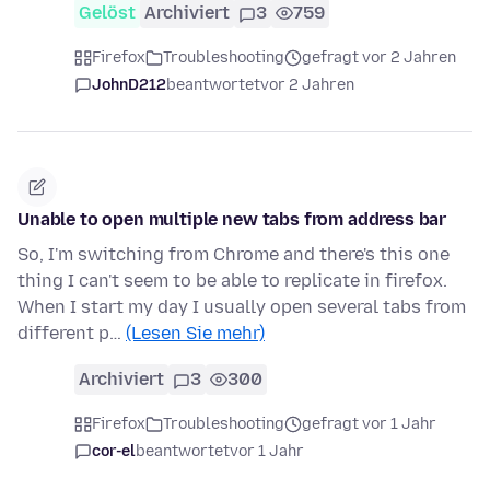
Gelöst
Archiviert
3
759
Firefox
Troubleshooting
gefragt vor 2 Jahren
JohnD212
beantwortet
vor 2 Jahren
Unable to open multiple new tabs from address bar
So, I'm switching from Chrome and there's this one
thing I can't seem to be able to replicate in firefox.
When I start my day I usually open several tabs from
different p…
(Lesen Sie mehr)
Archiviert
3
300
Firefox
Troubleshooting
gefragt vor 1 Jahr
cor-el
beantwortet
vor 1 Jahr