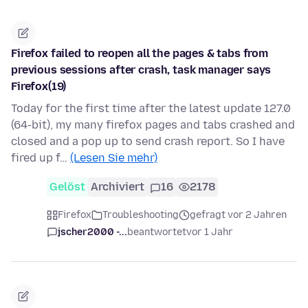
Firefox failed to reopen all the pages & tabs from
previous sessions after crash, task manager says
Firefox(19)
Today for the first time after the latest update 127.0
(64-bit), my many firefox pages and tabs crashed and
closed and a pop up to send crash report. So I have
fired up f…
(Lesen Sie mehr)
Gelöst
Archiviert
16
2178
Firefox
Troubleshooting
gefragt vor 2 Jahren
jscher2000 -...
beantwortet
vor 1 Jahr