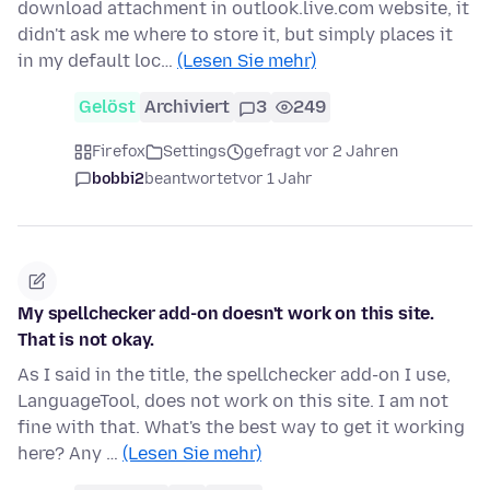
download attachment in outlook.live.com website, it
didn't ask me where to store it, but simply places it
in my default loc…
(Lesen Sie mehr)
Gelöst
Archiviert
3
249
Firefox
Settings
gefragt vor 2 Jahren
bobbi2
beantwortet
vor 1 Jahr
My spellchecker add-on doesn't work on this site.
That is not okay.
As I said in the title, the spellchecker add-on I use,
LanguageTool, does not work on this site. I am not
fine with that. What's the best way to get it working
here? Any …
(Lesen Sie mehr)