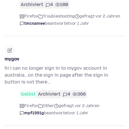
Archiviert
4
180
Firefox
Troubleshooting
gefragt vor 2 Jahren
tmcnamee
beantwortet
vor 1 Jahr
mygov
hi i can no longer sign in to mygov account in
australia...on the sign in page after the sign in
button is not there...
Gelöst
Archiviert
4
366
Firefox
Other
gefragt vor 2 Jahren
mpf1991g
beantwortet
vor 1 Jahr