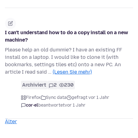
I can't understand how to do a copy install on a new
machine?
Please help an old dummie? I have an existing FF
install on a laptop. I would like to clone it (with
bookmarks, settings tiles etc) onto a new PC. An
article I read said …
(Lesen Sie mehr)
Archiviert
2
230
Firefox
Sync data
gefragt vor 1 Jahr
cor-el
beantwortet
vor 1 Jahr
Älter