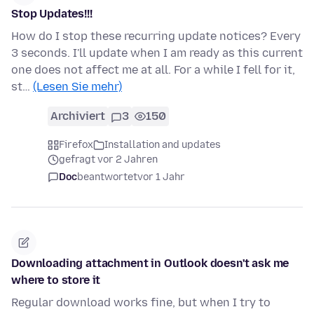
Stop Updates!!!
How do I stop these recurring update notices? Every
3 seconds. I'll update when I am ready as this current
one does not affect me at all. For a while I fell for it,
st…
(Lesen Sie mehr)
Archiviert
3
150
Firefox
Installation and updates
gefragt vor 2 Jahren
Doc
beantwortet
vor 1 Jahr
Downloading attachment in Outlook doesn't ask me
where to store it
Regular download works fine, but when I try to