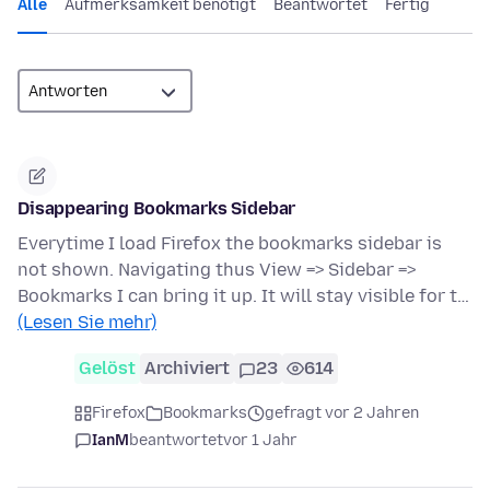
Alle
Aufmerksamkeit benötigt
Beantwortet
Fertig
Disappearing Bookmarks Sidebar
Everytime I load Firefox the bookmarks sidebar is
not shown. Navigating thus View => Sidebar =>
Bookmarks I can bring it up. It will stay visible for t…
(Lesen Sie mehr)
Gelöst
Archiviert
23
614
Firefox
Bookmarks
gefragt vor 2 Jahren
IanM
beantwortet
vor 1 Jahr