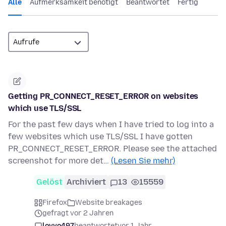
Alle
Aufmerksamkeit benötigt
Beantwortet
Fertig
Getting PR_CONNECT_RESET_ERROR on websites
which use TLS/SSL
For the past few days when I have tried to log into a
few websites which use TLS/SSL I have gotten
PR_CONNECT_RESET_ERROR. Please see the attached
screenshot for more det…
(Lesen Sie mehr)
Gelöst
Archiviert
13
15559
Firefox
Website breakages
gefragt vor 2 Jahren
lovyo497
beantwortet
vor 1 Jahr