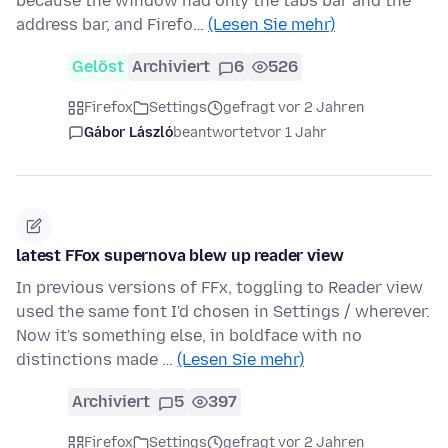
because the window had only the tabs bar and the
address bar, and Firefo…
(Lesen Sie mehr)
Gelöst
Archiviert
6
526
Firefox
Settings
gefragt vor 2 Jahren
Gábor László
beantwortet
vor 1 Jahr
latest FFox supernova blew up reader view
In previous versions of FFx, toggling to Reader view
used the same font I'd chosen in Settings / wherever.
Now it's something else, in boldface with no
distinctions made …
(Lesen Sie mehr)
Archiviert
5
397
Firefox
Settings
gefragt vor 2 Jahren