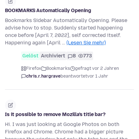
BOOKMARKS Automatically Opening
Bookmarks Sidebar Automatically Opening. Please
advise how to stop. Suddenly started happening
once before [April 7, 2022], self corrected itself.
Happening again [April …
(Lesen Sie mehr)
Gelöst
Archiviert
8
773
Firefox
Bookmarks
gefragt vor 2 Jahren
chris.r.hargrave
beantwortet
vor 1 Jahr
Is it possible to remove Mozilla's title bar?
Hi. I was just looking at Google Photos on both
Firefox and Chrome. Chrome had a bigger picture