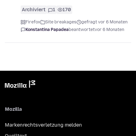
Archiviert
1
170
Firefox
Site breakages
gefragt vor 6 Monaten
Konstantina Papadea
beantwortet
vor 6 Monaten
Mozilla
Markenrechtsverletzung melden
Quelltext