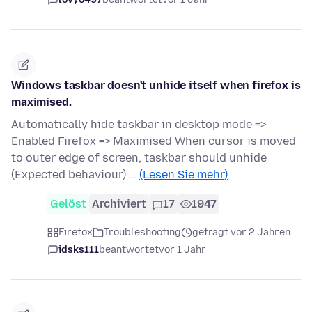
Windows taskbar doesn't unhide itself when firefox is
maximised.
Automatically hide taskbar in desktop mode =>
Enabled Firefox => Maximised When cursor is moved
to outer edge of screen, taskbar should unhide
(Expected behaviour) …
(Lesen Sie mehr)
Gelöst
Archiviert
17
1947
Firefox
Troubleshooting
gefragt vor 2 Jahren
idsks111
beantwortet
vor 1 Jahr