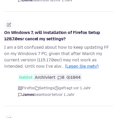
Dome
beantwortet
vor 1 Jahr
On Windows 7, will installation of Firefox Setup
128.7.0esr cancel my settings?
I am a bit confused about how to keep updating FF
on my Windows 7 PC, given that after March my
current version (115.17.0esr) may not work as
intended. Until now I've alw…
(Lesen Sie mehr)
Gelöst
Archiviert
8
1844
Firefox
Settings
gefragt vor 1 Jahr
James
beantwortet
vor 1 Jahr