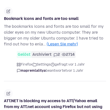
Bookmark icons and fonts are too small
The bookmarks icons and fonts are too small for my
older eyes on my new Ubuntu computer. They are
bigger on my older Ubuntu computer. I have tried to
find out how to enla…
(Lesen Sie mehr)
Gelöst
Archiviert
2
2714
Firefox
Settings
gefragt vor 1 Jahr
mapremlalitya
beantwortet
vor 1 Jahr
ATT.NET is blocking my access to ATT/Yahoo email
from my ATT.net account using Firefox but not using