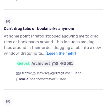
Can't drag tabs or bookmarks anymore
At some point Firefox stopped allowing me to drag
tabs or bookmarks around. This includes moving
tabs around in their order, dragging a tab into a new
window, dragging ta…
(Lesen Sie mehr)
Gelöst
Archiviert
2
2581
Firefox
Browse
gefragt vor 1 Jahr
cor-el
beantwortet
vor 1 Jahr