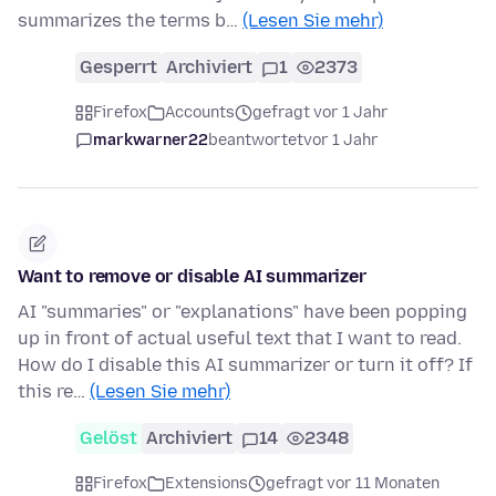
summarizes the terms b…
(Lesen Sie mehr)
Gesperrt
Archiviert
1
2373
Firefox
Accounts
gefragt vor 1 Jahr
markwarner22
beantwortet
vor 1 Jahr
Want to remove or disable AI summarizer
AI "summaries" or "explanations" have been popping
up in front of actual useful text that I want to read.
How do I disable this AI summarizer or turn it off? If
this re…
(Lesen Sie mehr)
Gelöst
Archiviert
14
2348
Firefox
Extensions
gefragt vor 11 Monaten