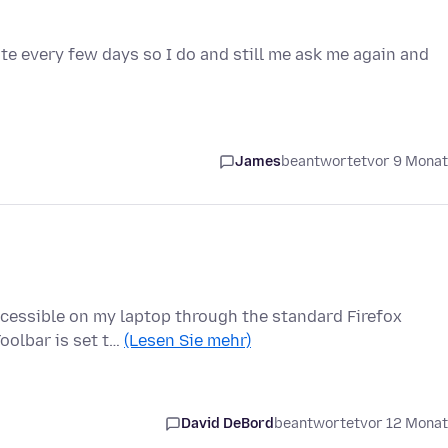
e every few days so I do and still me ask me again and
James
beantwortet
vor 9 Mona
accessible on my laptop through the standard Firefox
oolbar is set t…
(Lesen Sie mehr)
David DeBord
beantwortet
vor 12 Mona