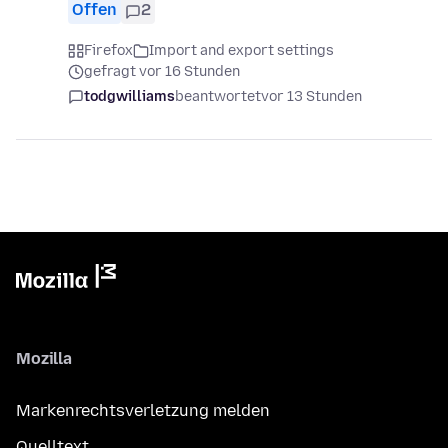
Offen
2
Firefox
Import and export settings
gefragt vor 16 Stunden
todgwilliams
beantwortet
vor 13 Stunden
Mozilla
Markenrechtsverletzung melden
Quelltext