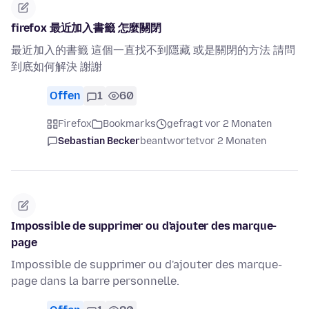
firefox 最近加入書籤 怎麼關閉
最近加入的書籤 這個一直找不到隱藏 或是關閉的方法 請問
到底如何解決 謝謝
Offen
1
60
Firefox
Bookmarks
gefragt vor 2 Monaten
Sebastian Becker
beantwortet
vor 2 Monaten
Impossible de supprimer ou d'ajouter des marque-
page
Impossible de supprimer ou d'ajouter des marque-
page dans la barre personnelle.