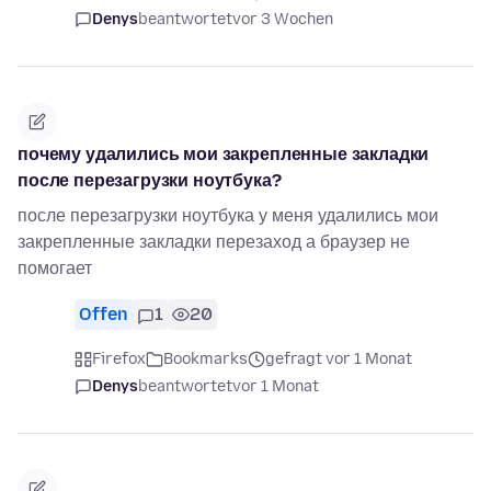
Denys
beantwortet
vor 3 Wochen
почему удалились мои закрепленные закладки
после перезагрузки ноутбука?
после перезагрузки ноутбука у меня удалились мои
закрепленные закладки перезаход а браузер не
помогает
Offen
1
20
Firefox
Bookmarks
gefragt vor 1 Monat
Denys
beantwortet
vor 1 Monat