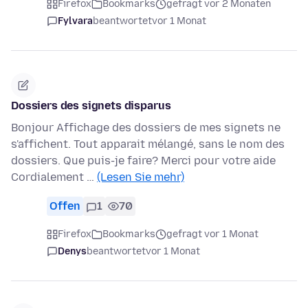
Firefox
Bookmarks
gefragt vor 2 Monaten
Fylvara
beantwortet
vor 1 Monat
Dossiers des signets disparus
Bonjour Affichage des dossiers de mes signets ne
s'affichent. Tout apparait mélangé, sans le nom des
dossiers. Que puis-je faire? Merci pour votre aide
Cordialement …
(Lesen Sie mehr)
Offen
1
70
Firefox
Bookmarks
gefragt vor 1 Monat
Denys
beantwortet
vor 1 Monat