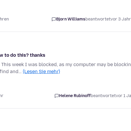
ahren
Bjorn Williams
beantwortet
vor 3 Jah
w to do this? thanks
e. This week I was blocked, as my computer may be blocki
 find and…
(Lesen Sie mehr)
hr
Helene Rubinoff
beantwortet
vor 1 J