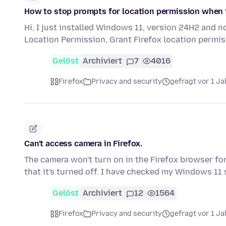
How to stop prompts for location permission when 
Hi, I just installed Windows 11, version 24H2 and 
Location Permission, Grant Firefox location permi
Gelöst
Archiviert
7
4016
Firefox
Privacy and security
gefragt vor 1 Ja
Can't access camera in Firefox.
The camera won't turn on in the Firefox browser for
that it's turned off. I have checked my Windows 11
Gelöst
Archiviert
12
1564
Firefox
Privacy and security
gefragt vor 1 Ja