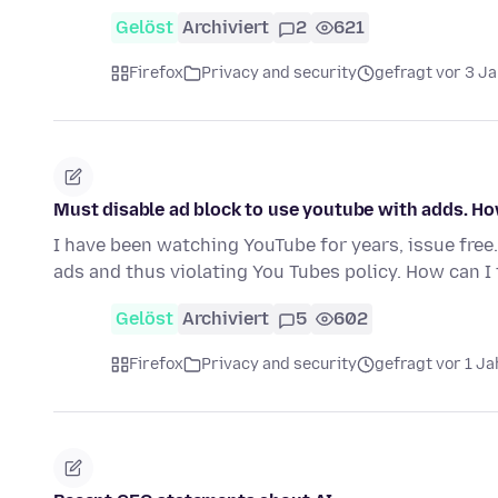
Gelöst
Archiviert
2
621
Firefox
Privacy and security
gefragt vor 3 J
Must disable ad block to use youtube with adds. Ho
I have been watching YouTube for years, issue fre
ads and thus violating You Tubes policy. How can I
Gelöst
Archiviert
5
602
Firefox
Privacy and security
gefragt vor 1 Ja