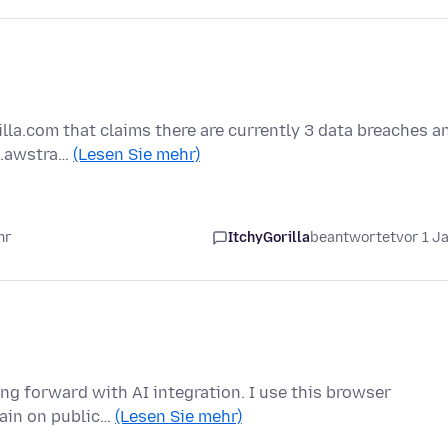
la.com that claims there are currently 3 data breaches a
-2.awstra…
(Lesen Sie mehr)
hr
ItchyGorilla
beantwortet
vor 1 J
ing forward with AI integration. I use this browser
drain on public…
(Lesen Sie mehr)