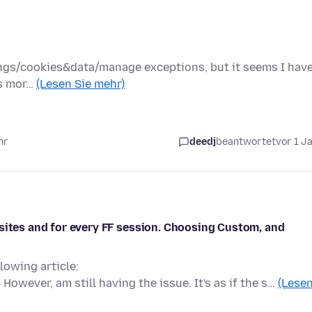
ttings/cookies&data/manage exceptions, but it seems I hav
is mor…
(Lesen Sie mehr)
hr
deedj
beantwortet
vor 1 J
 sites and for every FF session. Choosing Custom, and
lowing article:
wever, am still having the issue. It's as if the s…
(Lese