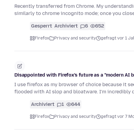
Recently transferred from Chrome. My understandi
similarly to chrome incognito mode; once you close
Gesperrt
Archiviert
6
652
Firefox
Privacy and security
gefragt vor 1 Ja
Disappointed with Firefox's future as a "modern AI b
I use firefox as my browser of choice because it s
flooded with AI slop and bloatware. I'm incredibly
Archiviert
1
644
Firefox
Privacy and security
gefragt vor 7 M