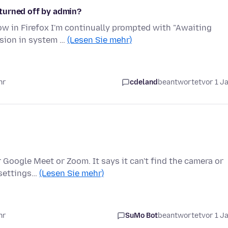
turned off by admin?
now in Firefox I'm continually prompted with "Awaiting
ssion in system …
(Lesen Sie mehr)
hr
cdeland
beantwortet
vor 1 J
 Google Meet or Zoom. It says it can't find the camera or
 settings…
(Lesen Sie mehr)
hr
SuMo Bot
beantwortet
vor 1 J