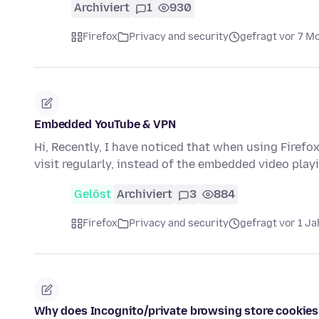
Archiviert
1
930
Firefox
Privacy and security
gefragt vor 7 M
Embedded YouTube & VPN
Hi, Recently, I have noticed that when using Firefox
visit regularly, instead of the embedded video play
Gelöst
Archiviert
3
884
Firefox
Privacy and security
gefragt vor 1 Ja
Why does Incognito/private browsing store cookies