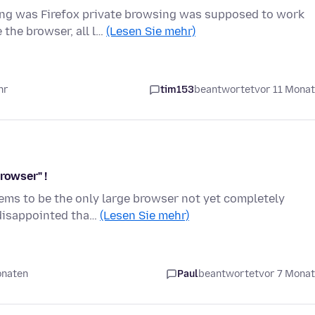
ng was Firefox private browsing was supposed to work
 the browser, all l…
(Lesen Sie mehr)
hr
tim153
beantwortet
vor 11 Mona
rowser" !
eems to be the only large browser not yet completely
 disappointed tha…
(Lesen Sie mehr)
onaten
Paul
beantwortet
vor 7 Mona