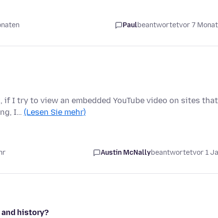
onaten
Paul
beantwortet
vor 7 Mona
, if I try to view an embedded YouTube video on sites that
ing, I…
(Lesen Sie mehr)
hr
Austin McNally
beantwortet
vor 1 J
 and history?