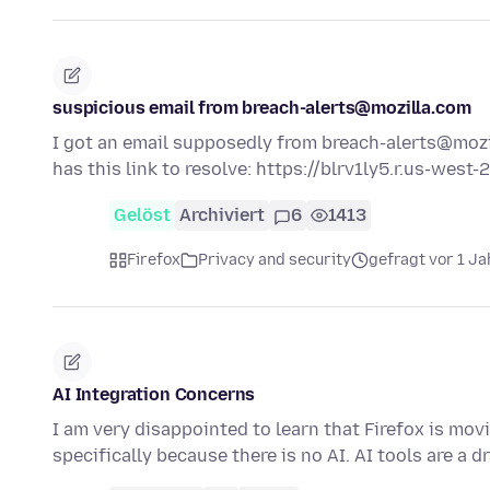
suspicious email from breach-alerts@mozilla.com
I got an email supposedly from breach-alerts@mozil
has this link to resolve: https://blrv1ly5.r.us-west
Gelöst
Archiviert
6
1413
Firefox
Privacy and security
gefragt vor 1 Ja
AI Integration Concerns
I am very disappointed to learn that Firefox is mov
specifically because there is no AI. AI tools are a 