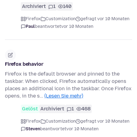
Archiviert
1
140
Firefox
Customization
gefragt vor 10 Monaten
Paul
beantwortet
vor 10 Monaten
Firefox behavior
Firefox is the default browser and pinned to the
taskbar. When clicked, Firefox automatically opens
places an additional icon in the taskbar. Once Firefox
opens, in the s…
(Lesen Sie mehr)
Gelöst
Archiviert
1
468
Firefox
Customization
gefragt vor 10 Monaten
Steven
beantwortet
vor 10 Monaten