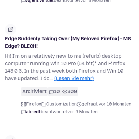
Agent virtuel
beantwortet
vor 8 Monaten
Edge Suddenly Taking Over (My Beloved Firefox) - MS
Edge? BLECH!
Hi! I'm on a relatively new to me (refurb) desktop
computer running Win 10 Pro (64 bit)* and Firefox
143.0.3. In the past week both Firefox and Win 10
have updated. I do…
(Lesen Sie mehr)
Archiviert
10
309
Firefox
Customization
gefragt vor 10 Monaten
abredt
beantwortet
vor 9 Monaten