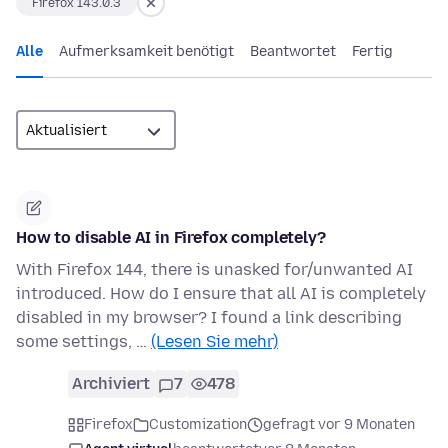
Firefox 143.0.3
Alle
Aufmerksamkeit benötigt
Beantwortet
Fertig
How to disable AI in Firefox completely?
With Firefox 144, there is unasked for/unwanted AI
introduced. How do I ensure that all AI is completely
disabled in my browser? I found a link describing
some settings, …
(Lesen Sie mehr)
Archiviert
7
478
Firefox
Customization
gefragt vor 9 Monaten