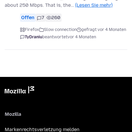
about 250 Mbps. That is, the…
(Lesen Sie mehr)
Offen
7
260
Firefox
Slow connection
gefragt vor 4 Monaten
TyDraniu
beantwortet
vor 4 Monaten
Mozilla
Markenrechtsverletzung melden