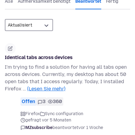
Alle
Aufmerksamkeit benötigt
Beantwortet
Fertig
Identical tabs across devices
I'm trying to find a solution for having all tabs open
across devices. Currently, my desktop has about 50
open tabs that I access regularly. Today, I installed
Firefox …
(Lesen Sie mehr)
Offen
3
360
Firefox
Sync configuration
gefragt vor 5 Monaten
MZsubscribe
beantwortet
vor 1 Woche