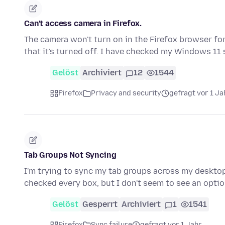
Can't access camera in Firefox.
The camera won't turn on in the Firefox browser for
that it's turned off. I have checked my Windows 11
Gelöst
Archiviert
12
1544
Firefox
Privacy and security
gefragt vor 1 Ja
Tab Groups Not Syncing
I'm trying to sync my tab groups across my desktop
checked every box, but I don't seem to see an opti
Gelöst
Gesperrt
Archiviert
1
1541
Firefox
Sync failure
gefragt vor 1 Jahr