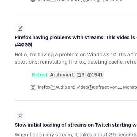
Firefox having problems with streams: This video is 
#4000)
Hello, I'm having a problem on Windows 10. It's a f
solutions: reinstalling firefox, deleting cache, refr
Gelöst
Archiviert
3
1541
Firefox
Audio and Video
gefragt vor 11 Monat
Slow initial loading of streams on Twitch starting w
When I open any stream, it takes about 2.5 seconds