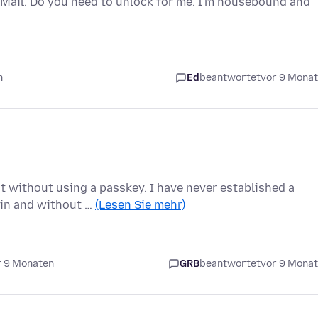
Mail. Do you need to unlock for me. I'm housebound and
n
Ed
beantwortet
vor 9 Mona
t without using a passkey. I have never established a
 in and without …
(Lesen Sie mehr)
r 9 Monaten
GRB
beantwortet
vor 9 Mona