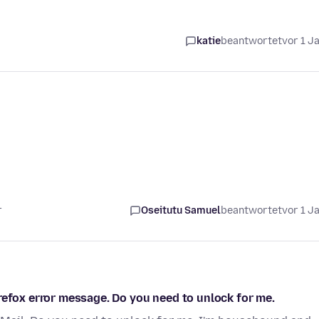
katie
beantwortet
vor 1 J
r
Oseitutu Samuel
beantwortet
vor 1 J
refox error message. Do you need to unlock for me.