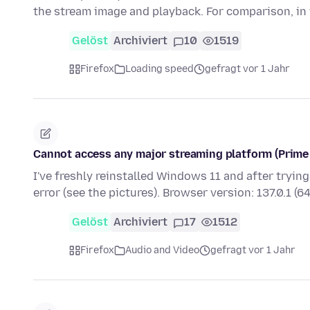
the stream image and playback. For comparison, in
Gelöst
Archiviert
10
1519
Firefox
Loading speed
gefragt vor 1 Jahr
Cannot access any major streaming platform (Prime V
I've freshly reinstalled Windows 11 and after tryin
error (see the pictures). Browser version: 137.0.1 (6
Gelöst
Archiviert
17
1512
Firefox
Audio and Video
gefragt vor 1 Jahr