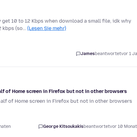
 get 10 to 12 Kbps when download a small file, idk why
12 kbps (so…
(Lesen Sie mehr)
James
beantwortet
vor 1 J
lf of Home screen in Firefox but not in other browsers
half of Home screen in Firefox but not in other browsers
naten
George Kitsoukakis
beantwortet
vor 10 Mona