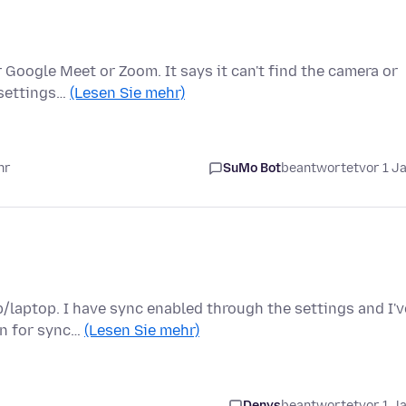
 Google Meet or Zoom. It says it can't find the camera or
 settings…
(Lesen Sie mehr)
hr
SuMo Bot
beantwortet
vor 1 J
/laptop. I have sync enabled through the settings and I'v
on for sync…
(Lesen Sie mehr)
Denys
beantwortet
vor 1 J