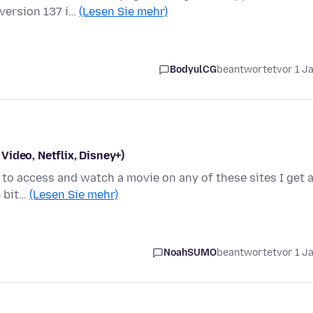
 version 137 i…
(Lesen Sie mehr)
BodyulCG
beantwortet
vor 1 J
ideo, Netflix, Disney+)
g to access and watch a movie on any of these sites I get 
4 bit…
(Lesen Sie mehr)
NoahSUMO
beantwortet
vor 1 J