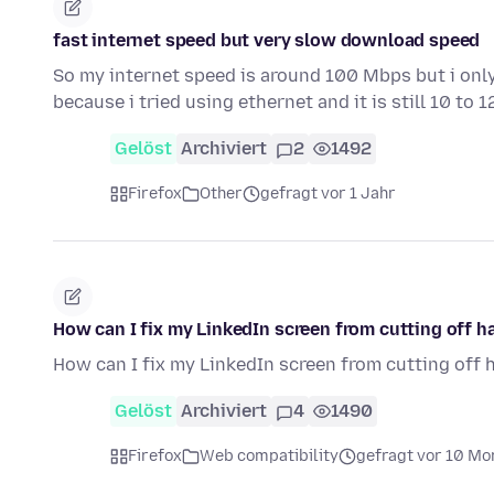
fast internet speed but very slow download speed
So my internet speed is around 100 Mbps but i only
because i tried using ethernet and it is still 10 to 
Gelöst
Archiviert
2
1492
Firefox
Other
gefragt vor 1 Jahr
How can I fix my LinkedIn screen from cutting off ha
How can I fix my LinkedIn screen from cutting off 
Gelöst
Archiviert
4
1490
Firefox
Web compatibility
gefragt vor 10 Mo