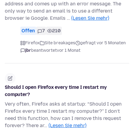
address and comes up with an error message. The
only way to send an email is to use a different
browser ie Google. Emails …
(Lesen Sie mehr)
Offen
7
210
Firefox
Site breakages
gefragt vor 5 Monaten
jbr
beantwortet
vor 1 Monat
Should I open Firefox every time I restart my
computer?
Very often, Firefox asks at startup: “Should I open
Firefox every time I restart my computer?” I don’t
need this function, how can I remove this request
forever? There ar…
(Lesen Sie mehr)