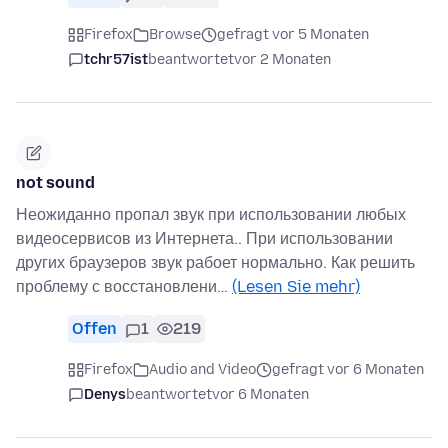
Firefox
Browse
gefragt vor 5 Monaten
tchr57ist
beantwortet
vor 2 Monaten
not sound
Неожиданно пропал звук при использовании любых
видеосервисов из Интернета.. При использовании
других браузеров звук рабоет нормально. Как решить
проблему с восстановлени…
(Lesen Sie mehr)
Offen
1
219
Firefox
Audio and Video
gefragt vor 6 Monaten
Denys
beantwortet
vor 6 Monaten