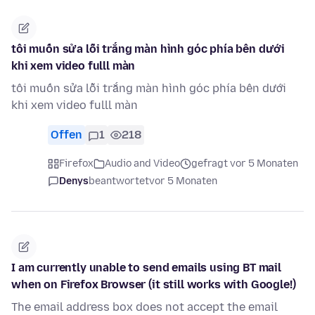
tôi muốn sửa lỗi trắng màn hình góc phía bên dưới
khi xem video fulll màn
tôi muốn sửa lỗi trắng màn hình góc phía bên dưới
khi xem video fulll màn
Offen
1
218
Firefox
Audio and Video
gefragt vor 5 Monaten
Denys
beantwortet
vor 5 Monaten
I am currently unable to send emails using BT mail
when on Firefox Browser (it still works with Google!)
The email address box does not accept the email