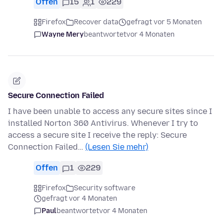
Offen
15
1
229
Firefox
Recover data
gefragt vor 5 Monaten
Wayne Mery
beantwortet
vor 4 Monaten
Secure Connection Failed
I have been unable to access any secure sites since I
installed Norton 360 Antivirus. Whenever I try to
access a secure site I receive the reply: Secure
Connection Failed…
(Lesen Sie mehr)
Offen
1
229
Firefox
Security software
gefragt vor 4 Monaten
Paul
beantwortet
vor 4 Monaten