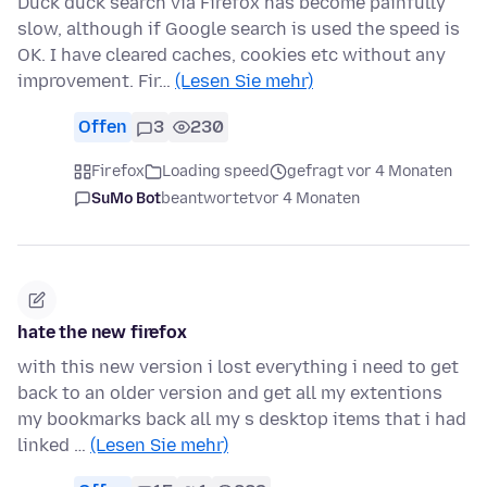
Duck duck search via Firefox has become painfully
slow, although if Google search is used the speed is
OK. I have cleared caches, cookies etc without any
improvement. Fir…
(Lesen Sie mehr)
Offen
3
230
Firefox
Loading speed
gefragt vor 4 Monaten
SuMo Bot
beantwortet
vor 4 Monaten
hate the new firefox
with this new version i lost everything i need to get
back to an older version and get all my extentions
my bookmarks back all my s desktop items that i had
linked …
(Lesen Sie mehr)