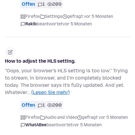
Offen
1
209
Firefox
Settings
gefragt vor 5 Monaten
Rakib
beantwortet
vor 5 Monaten
How to adjust the HLS setting.
"Oops, your browser's HLS setting is too low." Trying
to stream, in browser, and I'm completely blocked
today. The browser says it's fully updated. And yet.
Whatever…
(Lesen Sie mehr)
Offen
1
200
Firefox
Audio and Video
gefragt vor 5 Monaten
WhatABee
beantwortet
vor 5 Monaten