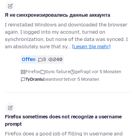
Я не синхронизировались данные аккаунта
I reinstalled Windows and downloaded the browser
again. I logged into my account, turned on
synchronization, but none of the data was synced. I
am absolutely sure that sy…
(Lesen Sie mehr)
Offen
3
240
Firefox
Sync failure
gefragt vor 5 Monaten
TyDraniu
beantwortet
vor 5 Monaten
Firefox sometimes does not recognize a username
prompt
Firefox does a good job of filling in username and