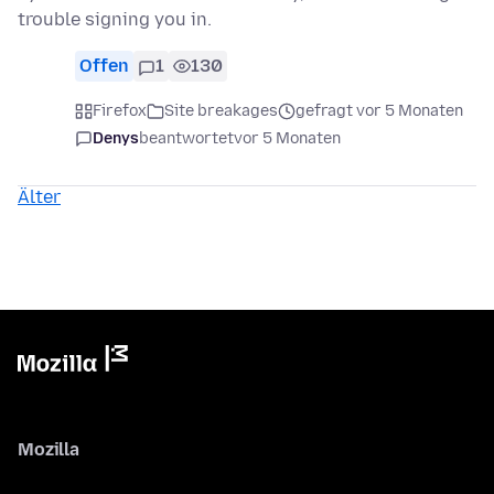
trouble signing you in.
Offen
1
130
Firefox
Site breakages
gefragt vor 5 Monaten
Denys
beantwortet
vor 5 Monaten
Älter
Mozilla