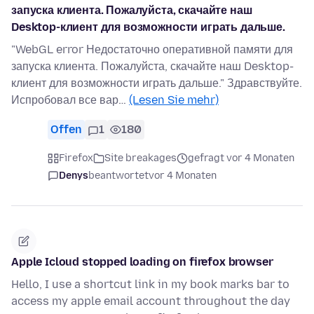
запуска клиента. Пожалуйста, скачайте наш
Desktop-клиент для возможности играть дальше.
"WebGL error Недостаточно оперативной памяти для
запуска клиента. Пожалуйста, скачайте наш Desktop-
клиент для возможности играть дальше." Здравствуйте.
Испробовал все вар…
(Lesen Sie mehr)
Offen
1
180
Firefox
Site breakages
gefragt vor 4 Monaten
Denys
beantwortet
vor 4 Monaten
Apple Icloud stopped loading on firefox browser
Hello, I use a shortcut link in my book marks bar to
access my apple email account throughout the day