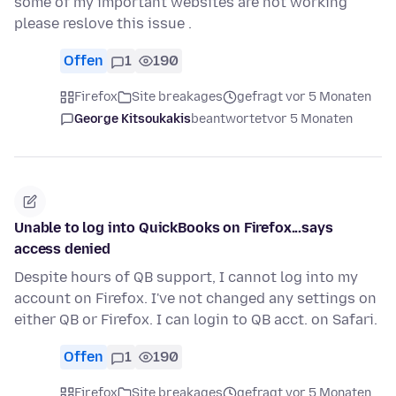
some of my important websites are not working
please reslove this issue .
Offen
1
190
Firefox
Site breakages
gefragt vor 5 Monaten
George Kitsoukakis
beantwortet
vor 5 Monaten
Unable to log into QuickBooks on Firefox...says
access denied
Despite hours of QB support, I cannot log into my
account on Firefox. I've not changed any settings on
either QB or Firefox. I can login to QB acct. on Safari.
Offen
1
190
Firefox
Site breakages
gefragt vor 5 Monaten