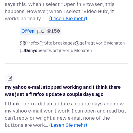
says this. When I select '"Open in Browser", this
happens. However, when I select "Video Hub", it
works normally. I…
(Lesen Sie mehr)
Offen
1
150
Firefox
Site breakages
gefragt vor 5 Monaten
Denys
beantwortet
vor 5 Monaten
my yahoo e-mail stopped working and I think there
was just a firefox update a couple days ago
I think firefox did an update a couple days and now
my yahoo e-mail won't work, I can open and read but
can't reply or wright a new e-mail none of the
buttons are work…
(Lesen Sie mehr)