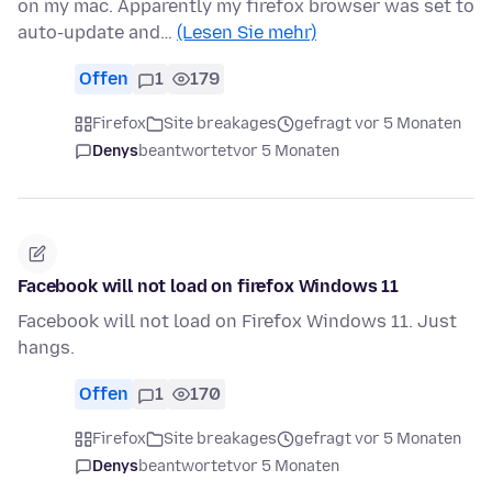
on my mac. Apparently my firefox browser was set to
auto-update and…
(Lesen Sie mehr)
Offen
1
179
Firefox
Site breakages
gefragt vor 5 Monaten
Denys
beantwortet
vor 5 Monaten
Facebook will not load on firefox Windows 11
Facebook will not load on Firefox Windows 11. Just
hangs.
Offen
1
170
Firefox
Site breakages
gefragt vor 5 Monaten
Denys
beantwortet
vor 5 Monaten