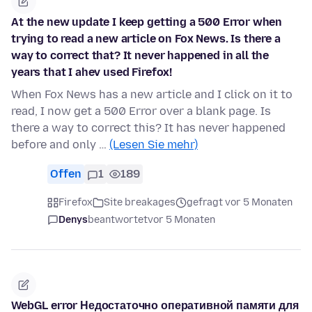
At the new update I keep getting a 500 Error when
trying to read a new article on Fox News. Is there a
way to correct that? It never happened in all the
years that I ahev used Firefox!
When Fox News has a new article and I click on it to
read, I now get a 500 Error over a blank page. Is
there a way to correct this? It has never happened
before and only …
(Lesen Sie mehr)
Offen
1
189
Firefox
Site breakages
gefragt vor 5 Monaten
Denys
beantwortet
vor 5 Monaten
WebGL error Недостаточно оперативной памяти для