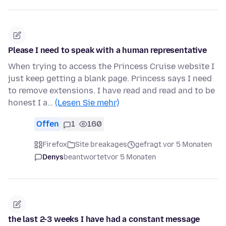
Please I need to speak with a human representative
When trying to access the Princess Cruise website I
just keep getting a blank page. Princess says I need
to remove extensions. I have read and read and to be
honest I a…
(Lesen Sie mehr)
Offen
1
160
Firefox
Site breakages
gefragt vor 5 Monaten
Denys
beantwortet
vor 5 Monaten
the last 2-3 weeks I have had a constant message