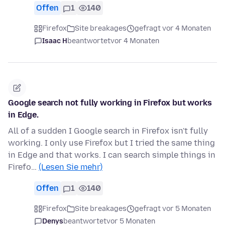
Offen
1
140
Firefox
Site breakages
gefragt vor 4 Monaten
Isaac H
beantwortet
vor 4 Monaten
Google search not fully working in Firefox but works
in Edge.
All of a sudden I Google search in Firefox isn't fully
working. I only use Firefox but I tried the same thing
in Edge and that works. I can search simple things in
Firefo…
(Lesen Sie mehr)
Offen
1
140
Firefox
Site breakages
gefragt vor 5 Monaten
Denys
beantwortet
vor 5 Monaten