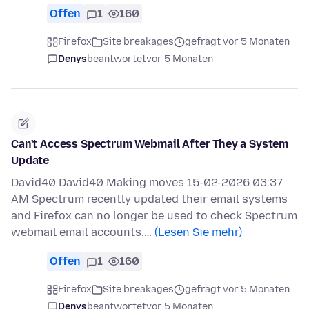
Offen
1
160
Firefox
Site breakages
gefragt vor 5 Monaten
Denys
beantwortet
vor 5 Monaten
Can't Access Spectrum Webmail After They a System
Update
David40 David40 Making moves 15-02-2026 03:37
AM Spectrum recently updated their email systems
and Firefox can no longer be used to check Spectrum
webmail email accounts.…
(Lesen Sie mehr)
Offen
1
160
Firefox
Site breakages
gefragt vor 5 Monaten
Denys
beantwortet
vor 5 Monaten