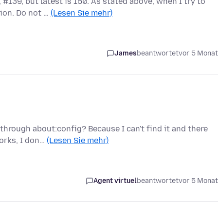
#139, but latest is 150. As stated above, when I try to
ion. Do not …
(Lesen Sie mehr)
James
beantwortet
vor 5 Mona
through about:config? Because I can't find it and there
works, I don…
(Lesen Sie mehr)
Agent virtuel
beantwortet
vor 5 Mona