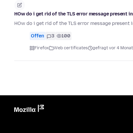
HOw do i get rid of the TLS error message present in 
HOw do i get rid of the TLS error message present in
Offen
3
100
Firefox
Web certificates
gefragt vor 4 Mona