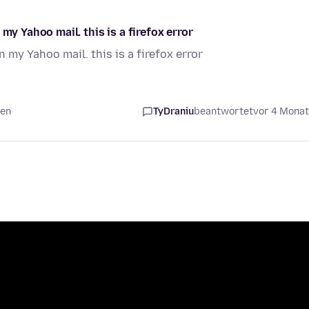
my Yahoo mail. this is a firefox error
 my Yahoo mail. this is a firefox error
ten
TyDraniu
beantwortet
vor 4 Mona