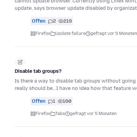
cannot update browser. Currently using Linex Mint, 
update, says browser update disabled by organizat
Offen
2
219
Firefox
Update failure
gefragt vor 5 Monaten
Disable tab groups?
Is there a way to disable tab groups without going 
really should be...I have no idea how that feature 
Offen
1
160
Firefox
Tabs
gefragt vor 5 Monaten