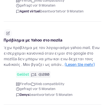
Firefox
Web compatibility
gefragt vor 9 Monaten
Agent virtuel
beantwortet
vor 9 Monaten
Πρόβλημα με Yahoo στο mozila
'εχω προβλημα με τον λογαριασμο yahoo.mail. Ενω
εισερχομαι κανονικά οταν ειμαι στο google στο
mozilla δεν μπορω να μπω και ενω δεχεται τους
κωδικούς . Μου βγαζει ως απάν…
(Lesen Sie mehr)
Gelöst
1
280
Firefox
Web compatibility
gefragt vor 5 Monaten
Denys
beantwortet
vor 5 Monaten