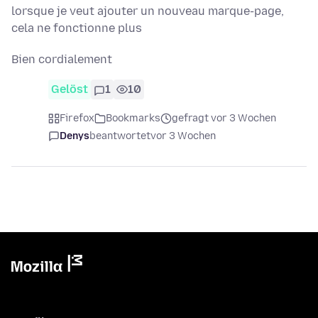
lorsque je veut ajouter un nouveau marque-page,
cela ne fonctionne plus
Bien cordialement
Gelöst
1
10
Firefox
Bookmarks
gefragt vor 3 Wochen
Denys
beantwortet
vor 3 Wochen