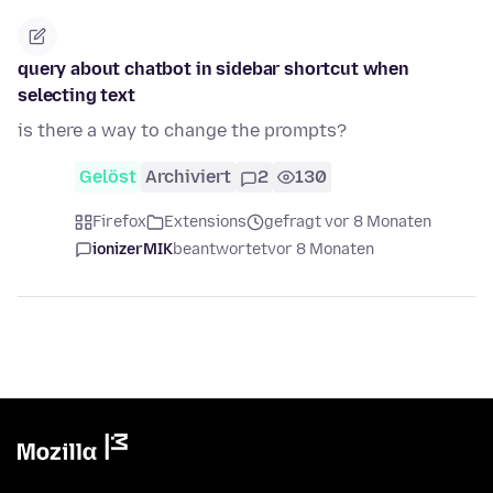
query about chatbot in sidebar shortcut when
selecting text
is there a way to change the prompts?
Gelöst
Archiviert
2
130
Firefox
Extensions
gefragt vor 8 Monaten
ionizerMIK
beantwortet
vor 8 Monaten