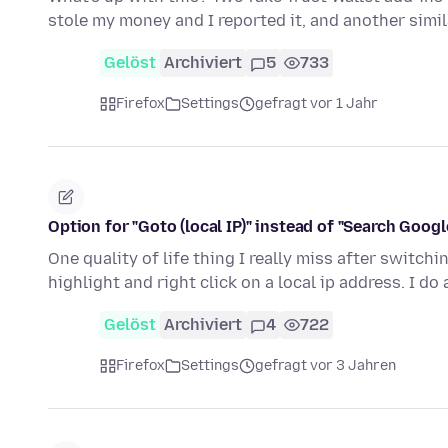
stole my money and I reported it, and another simi
Gelöst
Archiviert
5
733
Firefox
Settings
gefragt vor 1 Jahr
Option for "Goto (local IP)" instead of "Search Google 
One quality of life thing I really miss after switc
highlight and right click on a local ip address. I do 
Gelöst
Archiviert
4
722
Firefox
Settings
gefragt vor 3 Jahren