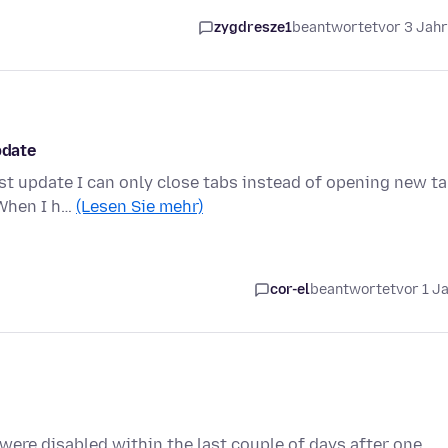
zygdresze1
beantwortet
vor 3 Jah
pdate
st update I can only close tabs instead of opening new ta
 When I h…
(Lesen Sie mehr)
cor-el
beantwortet
vor 1 J
were disabled within the last couple of days after one