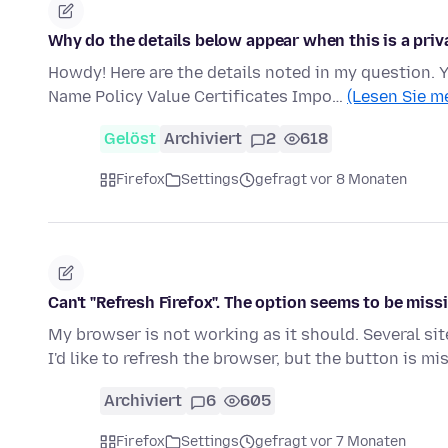
Why do the details below appear when this is a pri
Howdy! Here are the details noted in my question. 
Name Policy Value Certificates Impo…
(Lesen Sie m
Gelöst
Archiviert
2
618
Firefox
Settings
gefragt vor 8 Monaten
Can't "Refresh Firefox". The option seems to be miss
My browser is not working as it should. Several s
I'd like to refresh the browser, but the button is mis
Archiviert
6
605
Firefox
Settings
gefragt vor 7 Monaten