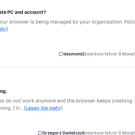
vate PC and account?
Your browser is being managed by your organization. Poli
ehr)
desmond1
beantwortet
vor 8 Mona
ing.
ites do not work anymore and the browser keeps crashing.
sing. I tr…
(Lesen Sie mehr)
Grzegorz Danielczyk
beantwortet
vor 6 Mona