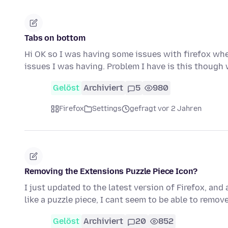
Tabs on bottom
Hi OK so I was having some issues with firefox where
issues I was having. Problem I have is this though
Gelöst
Archiviert
5
980
Firefox
Settings
gefragt vor 2 Jahren
Removing the Extensions Puzzle Piece Icon?
I just updated to the latest version of Firefox, and
like a puzzle piece, I cant seem to be able to remove
Gelöst
Archiviert
20
852