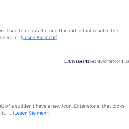
 I had to reinstall it and this did in fact resolve the
 when I r…
(Lesen Sie mehr)
Ulysses41
beantwortet
vor 1 J
 all of a sudden I have a new icon, Extensions, that looks
 it...…
(Lesen Sie mehr)