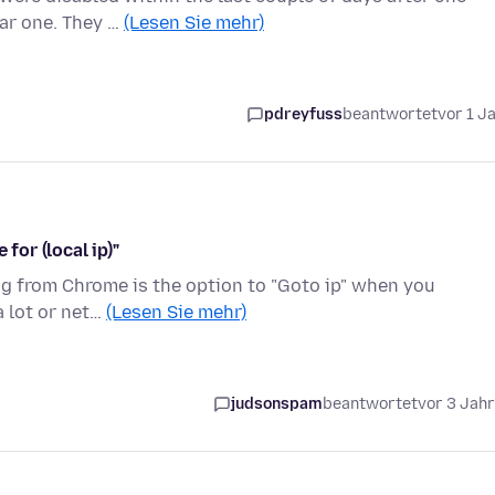
lar one. They …
(Lesen Sie mehr)
pdreyfuss
beantwortet
vor 1 J
for (local ip)"
hing from Chrome is the option to "Goto ip" when you
a lot or net…
(Lesen Sie mehr)
judsonspam
beantwortet
vor 3 Jah