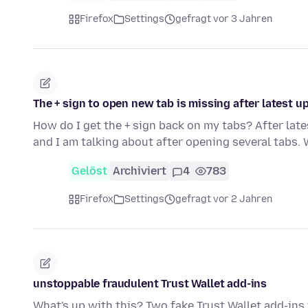
Firefox
Settings
gefragt vor 3 Jahren
The + sign to open new tab is missing after latest u
How do I get the + sign back on my tabs? After late
and I am talking about after opening several tabs.
Gelöst
Archiviert
4
783
Firefox
Settings
gefragt vor 2 Jahren
unstoppable fraudulent Trust Wallet add-ins
What's up with this? Two fake Trust Wallet add-ins 