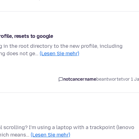
ofile, resets to google
 in the root directory to the new profile, including
ing does not ge…
(Lesen Sie mehr)
notcancername
beantwortet
vor 1 J
l scrolling? I'm using a laptop with a trackpoint (lenovo
 which means…
(Lesen Sie mehr)