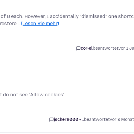
of 8 each. However, I accidentally "dismissed" one short
o restore…
(Lesen Sie mehr)
cor-el
beantwortet
vor 1 J
 I do not see "Allow cookies"
jscher2000 -...
beantwortet
vor 9 Mona