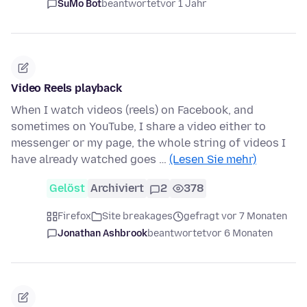
SuMo Bot
beantwortet
vor 1 Jahr
Video Reels playback
When I watch videos (reels) on Facebook, and
sometimes on YouTube, I share a video either to
messenger or my page, the whole string of videos I
have already watched goes …
(Lesen Sie mehr)
Gelöst
Archiviert
2
378
Firefox
Site breakages
gefragt vor 7 Monaten
Jonathan Ashbrook
beantwortet
vor 6 Monaten