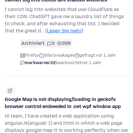
I cannot log into websites that use CloudFlare as
their CDN. ChatGPT gave me a laundry list of things
to check, and after exhausting that list, I decided
that the great d…
(Lesen Sie mehr)
Archiviert
3
399
Firefox
Site breakages
gefragt vor 1 Jahr
markwarner22
beantwortet
vor 1 Jahr
Google Map is not displaying/loading in geckofx
browser control embeeded in .net wpf window app
Hi team, I have created a web application using
angularJs(angualr 1) and html in which a web page
displays google map.it is working perfectly when we