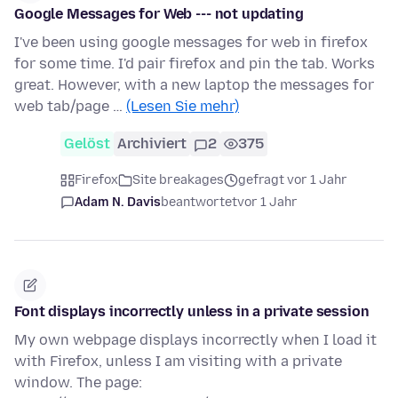
Google Messages for Web --- not updating
I've been using google messages for web in firefox
for some time. I'd pair firefox and pin the tab. Works
great. However, with a new laptop the messages for
web tab/page …
(Lesen Sie mehr)
Gelöst
Archiviert
2
375
Firefox
Site breakages
gefragt vor 1 Jahr
Adam N. Davis
beantwortet
vor 1 Jahr
Font displays incorrectly unless in a private session
My own webpage displays incorrectly when I load it
with Firefox, unless I am visiting with a private
window. The page: