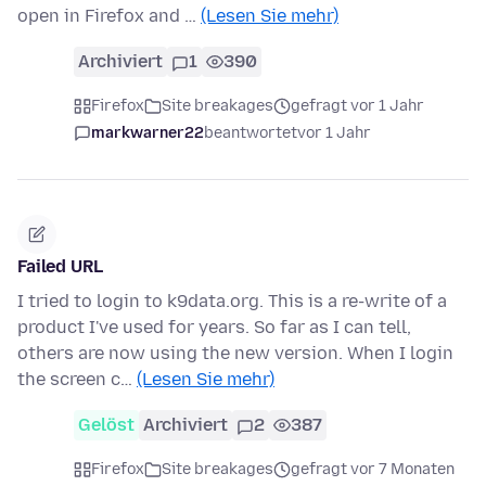
open in Firefox and …
(Lesen Sie mehr)
Archiviert
1
390
Firefox
Site breakages
gefragt vor 1 Jahr
markwarner22
beantwortet
vor 1 Jahr
Failed URL
I tried to login to k9data.org. This is a re-write of a
product I've used for years. So far as I can tell,
others are now using the new version. When I login
the screen c…
(Lesen Sie mehr)
Gelöst
Archiviert
2
387
Firefox
Site breakages
gefragt vor 7 Monaten