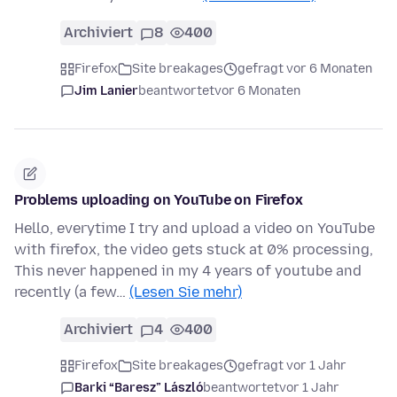
Archiviert
8
400
Firefox
Site breakages
gefragt vor 6 Monaten
Jim Lanier
beantwortet
vor 6 Monaten
Problems uploading on YouTube on Firefox
Hello, everytime I try and upload a video on YouTube
with firefox, the video gets stuck at 0% processing,
This never happened in my 4 years of youtube and
recently (a few…
(Lesen Sie mehr)
Archiviert
4
400
Firefox
Site breakages
gefragt vor 1 Jahr
Barki “Baresz” László
beantwortet
vor 1 Jahr