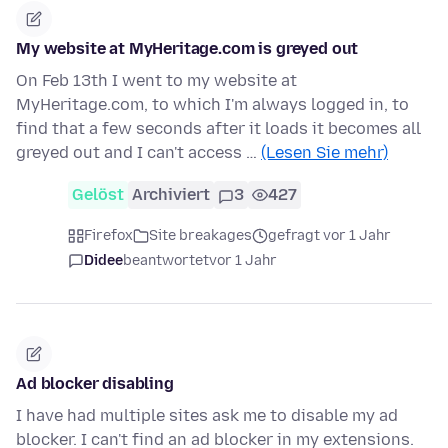
My website at MyHeritage.com is greyed out
On Feb 13th I went to my website at
MyHeritage.com, to which I'm always logged in, to
find that a few seconds after it loads it becomes all
greyed out and I can't access …
(Lesen Sie mehr)
Gelöst
Archiviert
3
427
Firefox
Site breakages
gefragt vor 1 Jahr
Didee
beantwortet
vor 1 Jahr
Ad blocker disabling
I have had multiple sites ask me to disable my ad
blocker. I can't find an ad blocker in my extensions.