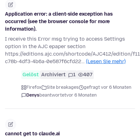
Application error: a client-side exception has
occurred (see the browser console for more
information).
I receive this Error msg trying to access Settings
option in the AJC epaper section
https://editions.ajc.com/shortcode/AJC412/edition/f1
c78b-4df3-4b6a-0e587f6cfd22…
(Lesen Sie mehr)
Gelöst
Archiviert
1
407
Firefox
Site breakages
gefragt vor 6 Monaten
Denys
beantwortet
vor 6 Monaten
cannot get to claude.ai