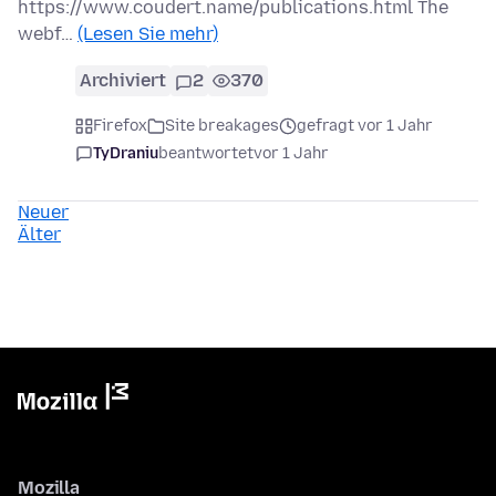
https://www.coudert.name/publications.html The
webf…
(Lesen Sie mehr)
Archiviert
2
370
Firefox
Site breakages
gefragt vor 1 Jahr
TyDraniu
beantwortet
vor 1 Jahr
Neuer
Älter
Mozilla