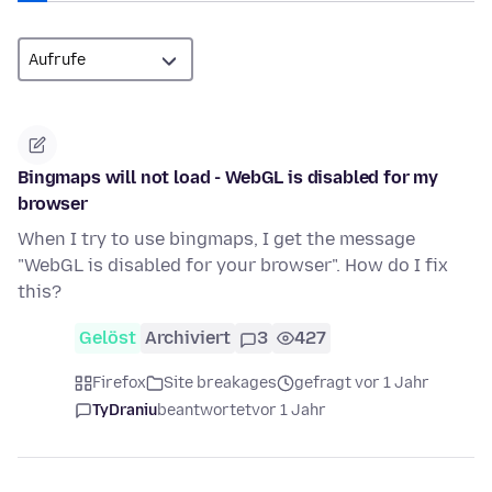
Bingmaps will not load - WebGL is disabled for my
browser
When I try to use bingmaps, I get the message
"WebGL is disabled for your browser". How do I fix
this?
Gelöst
Archiviert
3
427
Firefox
Site breakages
gefragt vor 1 Jahr
TyDraniu
beantwortet
vor 1 Jahr