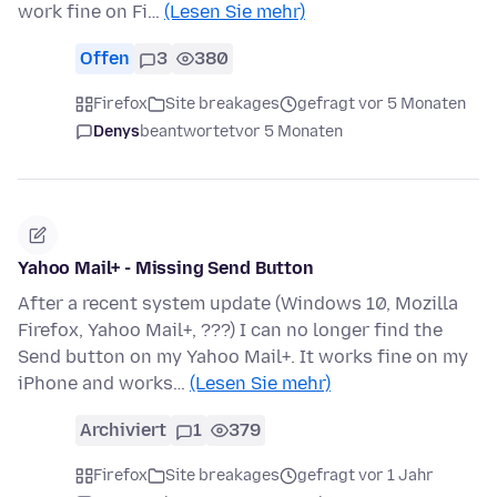
work fine on Fi…
(Lesen Sie mehr)
Offen
3
380
Firefox
Site breakages
gefragt vor 5 Monaten
Denys
beantwortet
vor 5 Monaten
Yahoo Mail+ - Missing Send Button
After a recent system update (Windows 10, Mozilla
Firefox, Yahoo Mail+, ???) I can no longer find the
Send button on my Yahoo Mail+. It works fine on my
iPhone and works…
(Lesen Sie mehr)
Archiviert
1
379
Firefox
Site breakages
gefragt vor 1 Jahr