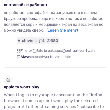
спотифай не работает
не работает спотифай когда запускаю его в вашем
браузере пробовал еще и в хроме но так и не работает
появляется серый мерцающий экран на весь экран но
можно увидеть сверх…
(Lesen Sie mehr)
Archiviert
1
380
Firefox
Site breakages
gefragt vor 1 Jahr
Aiwwan
beantwortet
vor 1 Jahr
apple tv won't play
When I log in to my Apple tv account on the Firefox
browser, it comes up, but won't play the selected
program. All other streaming services I subscribe to