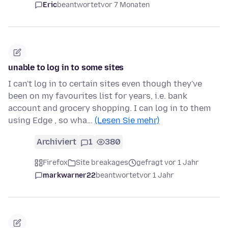
Eric
beantwortet
vor 7 Monaten
unable to log in to some sites
I can't log in to certain sites even though they've
been on my favourites list for years, i.e. bank
account and grocery shopping. I can log in to them
using Edge , so wha…
(Lesen Sie mehr)
Archiviert
1
380
Firefox
Site breakages
gefragt vor 1 Jahr
markwarner22
beantwortet
vor 1 Jahr