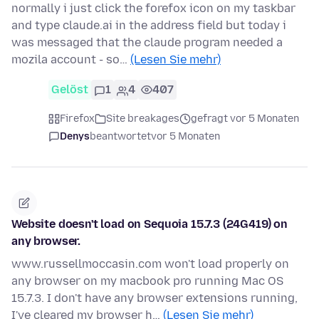
normally i just click the forefox icon on my taskbar
and type claude.ai in the address field but today i
was messaged that the claude program needed a
mozila account - so…
(Lesen Sie mehr)
Gelöst
1
4
407
Firefox
Site breakages
gefragt vor 5 Monaten
Denys
beantwortet
vor 5 Monaten
Website doesn't load on Sequoia 15.7.3 (24G419) on
any browser.
www.russellmoccasin.com won't load properly on
any browser on my macbook pro running Mac OS
15.7.3. I don't have any browser extensions running,
I've cleared my browser h…
(Lesen Sie mehr)