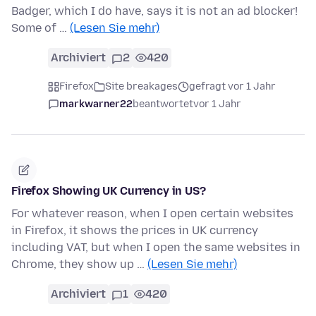
Badger, which I do have, says it is not an ad blocker!
Some of …
(Lesen Sie mehr)
Archiviert
2
420
Firefox
Site breakages
gefragt vor 1 Jahr
markwarner22
beantwortet
vor 1 Jahr
Firefox Showing UK Currency in US?
For whatever reason, when I open certain websites
in Firefox, it shows the prices in UK currency
including VAT, but when I open the same websites in
Chrome, they show up …
(Lesen Sie mehr)
Archiviert
1
420