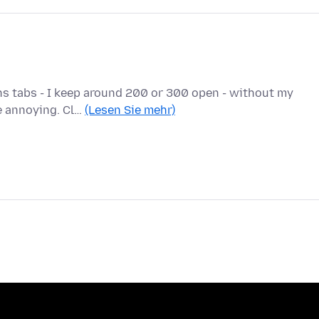
ens tabs - I keep around 200 or 300 open - without my
te annoying. Cl…
(Lesen Sie mehr)