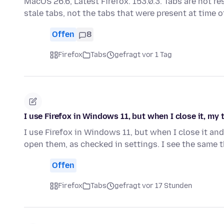
MacOS 26.6, Latest Firefox. 153.0.3. Tabs are not re
stale tabs, not the tabs that were present at time 
Offen
8
Firefox
Tabs
gefragt vor 1 Tag
I use Firefox in Windows 11, but when I close it, my
I use Firefox in Windows 11, but when I close it and
open them, as checked in settings. I see the same
Offen
Firefox
Tabs
gefragt vor 17 Stunden