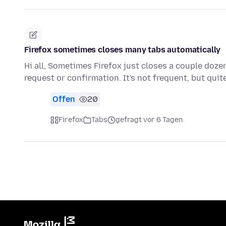
Firefox sometimes closes many tabs automatically
Hi all, Sometimes Firefox just closes a couple doz
request or confirmation. It's not frequent, but qui
Offen
20
Firefox
Tabs
gefragt vor 6 Tagen