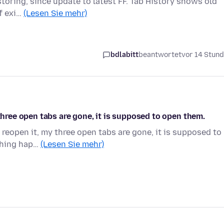
storing, since update to latest FF. Tab History shows old
of exi…
(Lesen Sie mehr)
bdlabitt
beantwortet
vor 14 Stun
 three open tabs are gone, it is supposed to open them.
 reopen it, my three open tabs are gone, it is supposed to
 thing hap…
(Lesen Sie mehr)