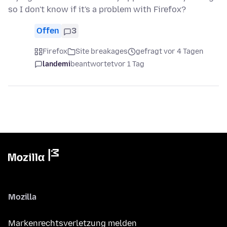
so I don't know if it's a problem with Firefox?
Offen
3
Firefox
Site breakages
gefragt vor 4 Tagen
landemi
beantwortet
vor 1 Tag
Mozilla
Markenrechtsverletzung melden