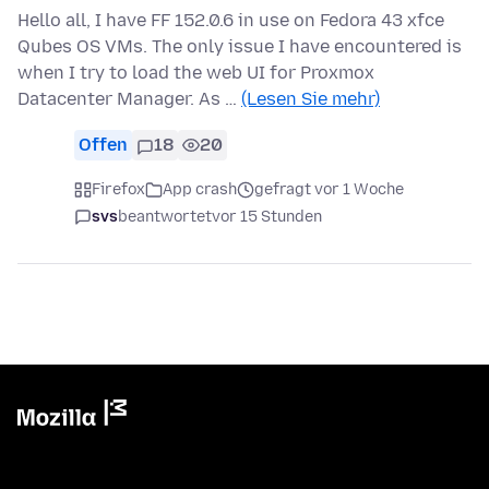
Hello all, I have FF 152.0.6 in use on Fedora 43 xfce
Qubes OS VMs. The only issue I have encountered is
when I try to load the web UI for Proxmox
Datacenter Manager. As …
(Lesen Sie mehr)
Offen
18
20
Firefox
App crash
gefragt vor 1 Woche
svs
beantwortet
vor 15 Stunden