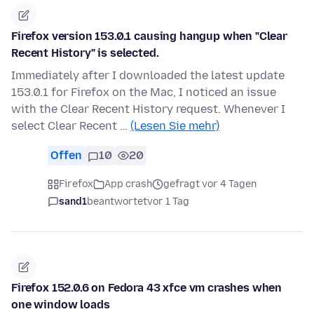
Firefox version 153.0.1 causing hangup when "Clear
Recent History" is selected.
Immediately after I downloaded the latest update
153.0.1 for Firefox on the Mac, I noticed an issue
with the Clear Recent History request. Whenever I
select Clear Recent …
(Lesen Sie mehr)
Offen
10
20
Firefox
App crash
gefragt vor 4 Tagen
sand1
beantwortet
vor 1 Tag
Firefox 152.0.6 on Fedora 43 xfce vm crashes when
one window loads