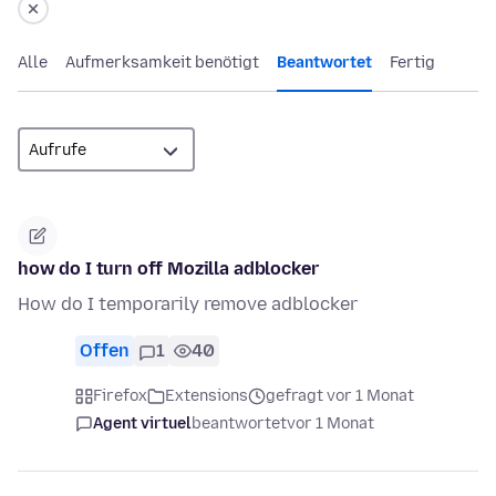
Alle
Aufmerksamkeit benötigt
Beantwortet
Fertig
how do I turn off Mozilla adblocker
How do I temporarily remove adblocker
Offen
1
40
Firefox
Extensions
gefragt vor 1 Monat
Agent virtuel
beantwortet
vor 1 Monat