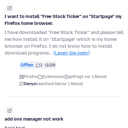
I want to install "Free Stock Ticker" on "Startpage" my
Firefox home browser.
I have downloaded "Free Stock Ticker" and please tell
me how install it on "Startpage" which is my home
browser on Firefox. I do not know how to install
download programs…
(Lesen Sie mehr)
Offen
1
20
Firefox
Extensions
gefragt vor 1 Monat
Denys
beantwortet
vor 1 Monat
add ons manager not work