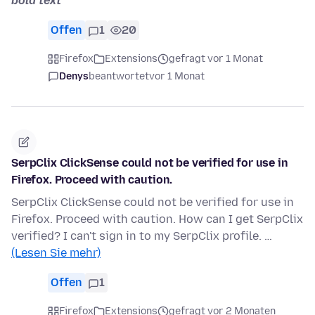
bold text
Offen
1
20
Firefox
Extensions
gefragt vor 1 Monat
Denys
beantwortet
vor 1 Monat
SerpClix ClickSense could not be verified for use in
Firefox. Proceed with caution.
SerpClix ClickSense could not be verified for use in
Firefox. Proceed with caution. How can I get SerpClix
verified? I can't sign in to my SerpClix profile. …
(Lesen Sie mehr)
Offen
1
Firefox
Extensions
gefragt vor 2 Monaten