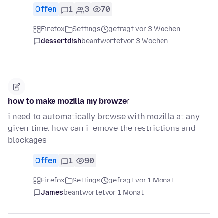
Offen
1
3
70
Firefox
Settings
gefragt vor 3 Wochen
dessertdish
beantwortet
vor 3 Wochen
how to make mozilla my browzer
i need to automatically browse with mozilla at any
given time. how can i remove the restrictions and
blockages
Offen
1
90
Firefox
Settings
gefragt vor 1 Monat
James
beantwortet
vor 1 Monat