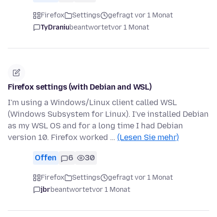
Firefox
Settings
gefragt vor 1 Monat
TyDraniu
beantwortet
vor 1 Monat
Firefox settings (with Debian and WSL)
I'm using a Windows/Linux client called WSL
(Windows Subsystem for Linux). I've installed Debian
as my WSL OS and for a long time I had Debian
version 10. Firefox worked …
(Lesen Sie mehr)
Offen
6
30
Firefox
Settings
gefragt vor 1 Monat
jbr
beantwortet
vor 1 Monat