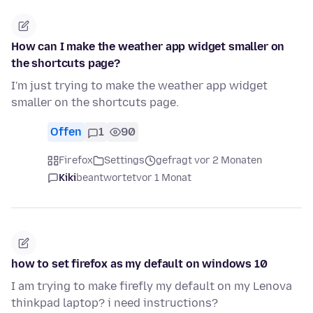
How can I make the weather app widget smaller on
the shortcuts page?
I'm just trying to make the weather app widget
smaller on the shortcuts page.
Offen
1
90
Firefox
Settings
gefragt vor 2 Monaten
Kiki
beantwortet
vor 1 Monat
how to set firefox as my default on windows 10
I am trying to make firefly my default on my Lenova
thinkpad laptop? i need instructions?