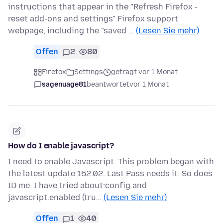
instructions that appear in the "Refresh Firefox -
reset add-ons and settings" Firefox support
webpage, including the "saved …
(Lesen Sie mehr)
Offen
2
80
Firefox
Settings
gefragt vor 1 Monat
sagenuage81
beantwortet
vor 1 Monat
How do I enable javascript?
I need to enable Javascript. This problem began with
the latest update 152.02. Last Pass needs it. So does
ID me. I have tried about:config and
javascript.enabled (tru…
(Lesen Sie mehr)
Offen
1
40