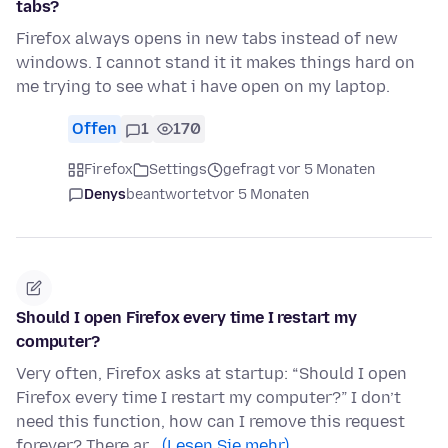
tabs?
Firefox always opens in new tabs instead of new
windows. I cannot stand it it makes things hard on
me trying to see what i have open on my laptop.
Offen
1
170
Firefox
Settings
gefragt vor 5 Monaten
Denys
beantwortet
vor 5 Monaten
Should I open Firefox every time I restart my
computer?
Very often, Firefox asks at startup: “Should I open
Firefox every time I restart my computer?” I don’t
need this function, how can I remove this request
forever? There ar…
(Lesen Sie mehr)