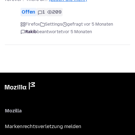
Offen
1
209
Firefox
Settings
gefragt vor 5 Monaten
Rakib
beantwortet
vor 5 Monaten
Mozilla
Markenrechtsverletzung melden