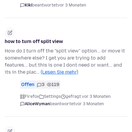
Kiki
beantwortet
vor 3 Monaten
how to turn off split view
How do I turn off the "split view" option... or move it
somewhere else? I get you are trying to add
features... but this is one I dont need or want... and
its in the plac…
(Lesen Sie mehr)
Offen
3
119
Firefox
Settings
gefragt vor 3 Monaten
AliceWyman
beantwortet
vor 3 Monaten