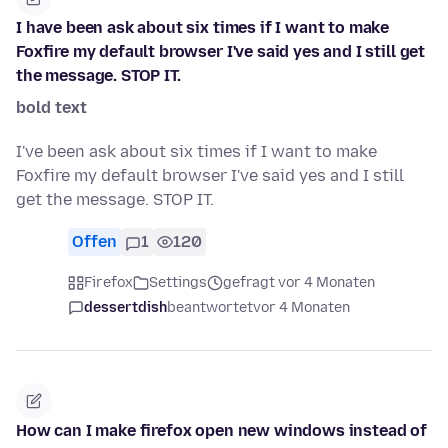
I have been ask about six times if I want to make
Foxfire my default browser I've said yes and I still get
the message. STOP IT.
bold text
I've been ask about six times if I want to make
Foxfire my default browser I've said yes and I still
get the message. STOP IT.
Offen
1
120
Firefox
Settings
gefragt vor 4 Monaten
dessertdish
beantwortet
vor 4 Monaten
How can I make firefox open new windows instead of