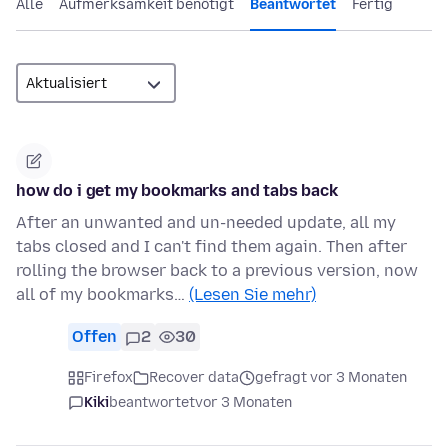
Alle
Aufmerksamkeit benötigt
Beantwortet
Fertig
how do i get my bookmarks and tabs back
After an unwanted and un-needed update, all my
tabs closed and I can't find them again. Then after
rolling the browser back to a previous version, now
all of my bookmarks…
(Lesen Sie mehr)
Offen
2
30
Firefox
Recover data
gefragt vor 3 Monaten
Kiki
beantwortet
vor 3 Monaten