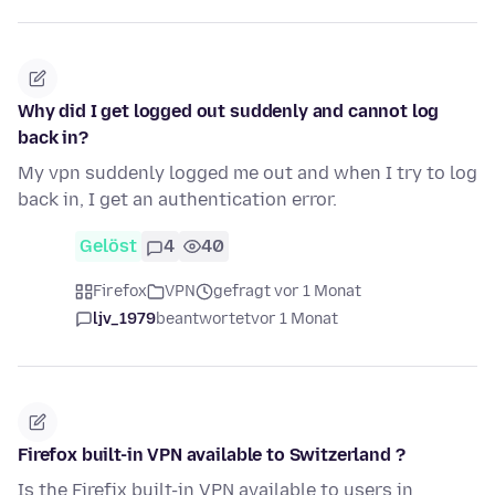
Why did I get logged out suddenly and cannot log
back in?
My vpn suddenly logged me out and when I try to log
back in, I get an authentication error.
Gelöst
4
40
Firefox
VPN
gefragt vor 1 Monat
ljv_1979
beantwortet
vor 1 Monat
Firefox built-in VPN available to Switzerland ?
Is the Firefix built-in VPN available to users in