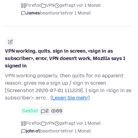
Firefox
VPN
gefragt vor 1 Monat
James
beantwortet
vor 1 Monat
VPN working, quits, sign in screen, <sign in as
subscriber>, error, VPN doesn't work, Mozilla says I
signed in
VPN working properly, then quits for no apparent
reason, gives me a sign up / sign in screen
[Screenshot 2026-07-01 111229], I sign in <sign in as
subscriber>, erro…
(Lesen Sie mehr)
Gelöst
2
69
Firefox
VPN
gefragt vor 1 Monat
john o'l
beantwortet
vor 1 Monat