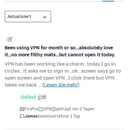
Been using VPN for month or so...absolutely love
it...no more filthy mails...but cannot open it today.
VPN has been working like a charm...today I go in
circles...it asks me to sign in...ok...screen says go to
open screen and open VPN...I click there but VPN
takes me back …
(Lesen Sie mehr)
Gelöst
5
Firefox
VPN
gefragt vor 2 Tagen
James
beantwortet
vor 1 Tag