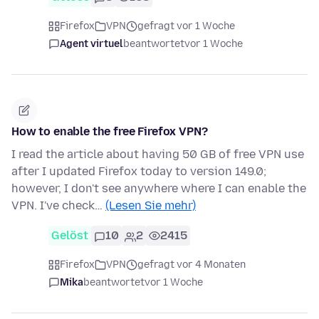
Firefox
VPN
gefragt vor 1 Woche
Agent virtuel
beantwortet
vor 1 Woche
How to enable the free Firefox VPN?
I read the article about having 50 GB of free VPN use
after I updated Firefox today to version 149.0;
however, I don't see anywhere where I can enable the
VPN. I've check…
(Lesen Sie mehr)
Gelöst
10
2
2415
Firefox
VPN
gefragt vor 4 Monaten
Mika
beantwortet
vor 1 Woche