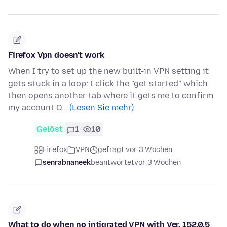
Firefox Vpn doesn't work
When I try to set up the new built-in VPN setting it
gets stuck in a loop: I click the "get started" which
then opens another tab where it gets me to confirm
my account O…
(Lesen Sie mehr)
Gelöst
1
10
Firefox
VPN
gefragt vor 3 Wochen
senrabnaneek
beantwortet
vor 3 Wochen
What to do when no intigrated VPN with Ver. 152.0.5