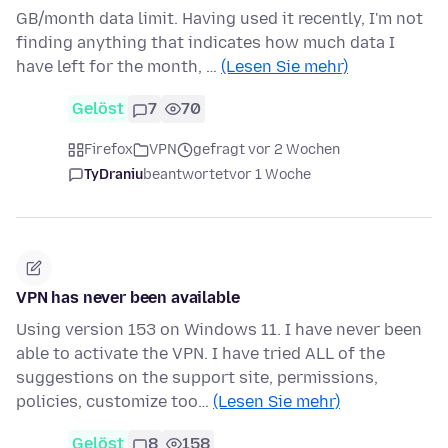
GB/month data limit. Having used it recently, I'm not
finding anything that indicates how much data I
have left for the month, …
(Lesen Sie mehr)
Gelöst
7
70
Firefox
VPN
gefragt vor 2 Wochen
TyDraniu
beantwortet
vor 1 Woche
VPN has never been available
Using version 153 on Windows 11. I have never been
able to activate the VPN. I have tried ALL of the
suggestions on the support site, permissions,
policies, customize too…
(Lesen Sie mehr)
Gelöst
8
158