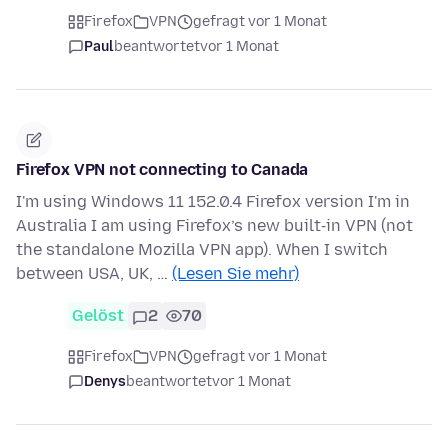
Firefox
VPN
gefragt vor 1 Monat
Paul
beantwortet
vor 1 Monat
Firefox VPN not connecting to Canada
I'm using Windows 11 152.0.4 Firefox version I'm in
Australia I am using Firefox’s new built‑in VPN (not
the standalone Mozilla VPN app). When I switch
between USA, UK, …
(Lesen Sie mehr)
Gelöst
2
70
Firefox
VPN
gefragt vor 1 Monat
Denys
beantwortet
vor 1 Monat