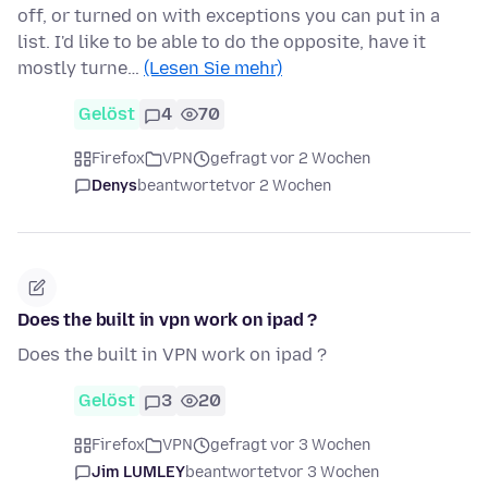
off, or turned on with exceptions you can put in a
list. I'd like to be able to do the opposite, have it
mostly turne…
(Lesen Sie mehr)
Gelöst
4
70
Firefox
VPN
gefragt vor 2 Wochen
Denys
beantwortet
vor 2 Wochen
Does the built in vpn work on ipad ?
Does the built in VPN work on ipad ?
Gelöst
3
20
Firefox
VPN
gefragt vor 3 Wochen
Jim LUMLEY
beantwortet
vor 3 Wochen