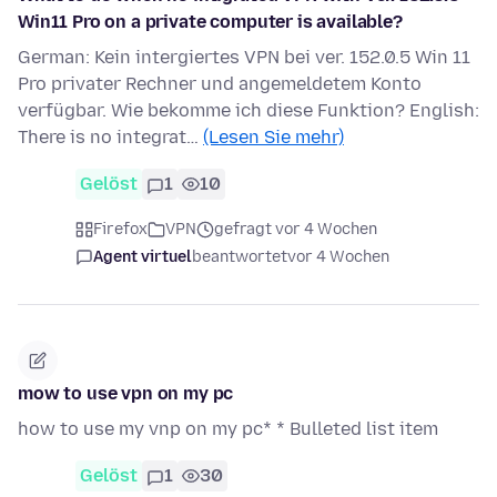
Win11 Pro on a private computer is available?
German: Kein intergiertes VPN bei ver. 152.0.5 Win 11
Pro privater Rechner und angemeldetem Konto
verfügbar. Wie bekomme ich diese Funktion? English:
There is no integrat…
(Lesen Sie mehr)
Gelöst
1
10
Firefox
VPN
gefragt vor 4 Wochen
Agent virtuel
beantwortet
vor 4 Wochen
mow to use vpn on my pc
how to use my vnp on my pc* * Bulleted list item
Gelöst
1
30