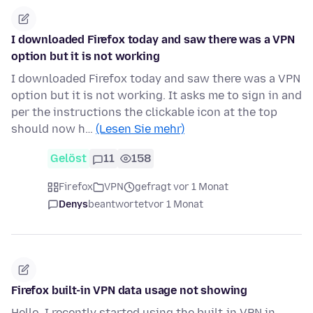
I downloaded Firefox today and saw there was a VPN
option but it is not working
I downloaded Firefox today and saw there was a VPN
option but it is not working. It asks me to sign in and
per the instructions the clickable icon at the top
should now h…
(Lesen Sie mehr)
Gelöst
11
158
Firefox
VPN
gefragt vor 1 Monat
Denys
beantwortet
vor 1 Monat
Firefox built-in VPN data usage not showing
Hello. I recently started using the built-in VPN in