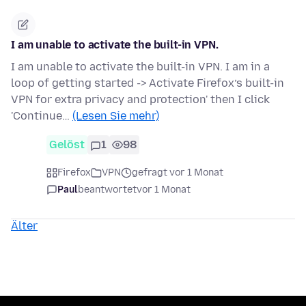
I am unable to activate the built-in VPN.
I am unable to activate the built-in VPN. I am in a
loop of getting started -> Activate Firefox’s built-in
VPN for extra privacy and protection' then I click
'Continue…
(Lesen Sie mehr)
Gelöst
1
98
Firefox
VPN
gefragt vor 1 Monat
Paul
beantwortet
vor 1 Monat
Älter