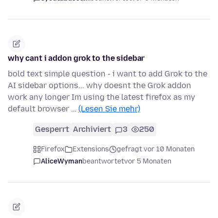
why cant i addon grok to the sidebar
bold text simple question - i want to add Grok to the
AI sidebar options... why doesnt the Grok addon
work any longer Im using the latest firefox as my
default browser …
(Lesen Sie mehr)
Gesperrt
Archiviert
3
250
Firefox
Extensions
gefragt vor 10 Monaten
AliceWyman
beantwortet
vor 5 Monaten