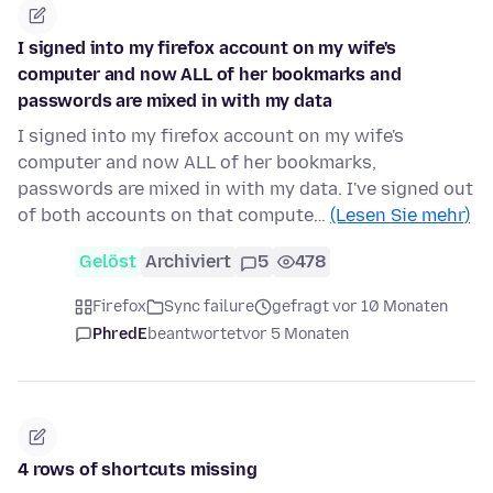
I signed into my firefox account on my wife's
computer and now ALL of her bookmarks and
passwords are mixed in with my data
I signed into my firefox account on my wife's
computer and now ALL of her bookmarks,
passwords are mixed in with my data. I've signed out
of both accounts on that compute…
(Lesen Sie mehr)
Gelöst
Archiviert
5
478
Firefox
Sync failure
gefragt vor 10 Monaten
PhredE
beantwortet
vor 5 Monaten
4 rows of shortcuts missing