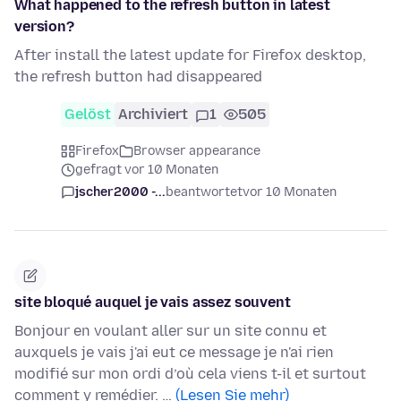
What happened to the refresh button in latest
version?
After install the latest update for Firefox desktop,
the refresh button had disappeared
Gelöst
Archiviert
1
505
Firefox
Browser appearance
gefragt vor 10 Monaten
jscher2000 -...
beantwortet
vor 10 Monaten
site bloqué auquel je vais assez souvent
Bonjour en voulant aller sur un site connu et
auxquels je vais j'ai eut ce message je n'ai rien
modifié sur mon ordi d’où cela viens t-il et surtout
comment y remédier. …
(Lesen Sie mehr)