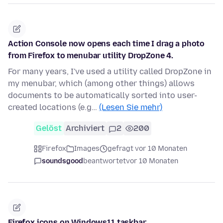
Action Console now opens each time I drag a photo
from Firefox to menubar utility DropZone 4.
For many years, I've used a utility called DropZone in
my menubar, which (among other things) allows
documents to be automatically sorted into user-
created locations (e.g…
(Lesen Sie mehr)
Gelöst
Archiviert
2
200
Firefox
Images
gefragt vor 10 Monaten
soundsgood
beantwortet
vor 10 Monaten
Firefox icons on Windows11 taskbar