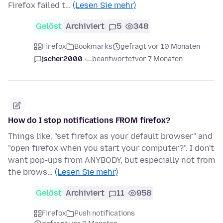
Firefox failed t…
(Lesen Sie mehr)
Gelöst
Archiviert
5
348
Firefox
Bookmarks
gefragt vor 10 Monaten
jscher2000 -...
beantwortet
vor 7 Monaten
How do I stop notifications FROM firefox?
Things like, "set firefox as your default browser" and
"open firefox when you start your computer?". I don't
want pop-ups from ANYBODY, but especially not from
the brows…
(Lesen Sie mehr)
Gelöst
Archiviert
11
958
Firefox
Push notifications