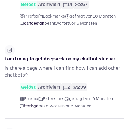
Gelöst
Archiviert
14
357
Firefox
Bookmarks
gefragt vor 10 Monaten
ddfdesign
beantwortet
vor 5 Monaten
i am trying to get deepseek on my chatbot sidebar
is there a page where i can find how i can add other
chatbots?
Gelöst
Archiviert
2
239
Firefox
Extensions
gefragt vor 9 Monaten
itztbgd
beantwortet
vor 5 Monaten