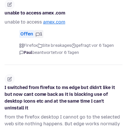
unable to access amex .com
unable to access
amex.com
Offen
1
Firefox
Site breakages
gefragt vor 6 Tagen
Paul
beantwortet
vor 6 Tagen
I switched from firefox to ms edge but didn't like it
but now cant come back as it is blocking use of
desktop icons etc and at the same time I can't
uninstall it
from the firefox desktop I cannot go to the selected
web site nothing happens. But edge works normally