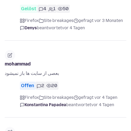
Gelöst
4
1
50
Firefox
Site breakages
gefragt vor 3 Monaten
Denys
beantwortet
vor 4 Tagen
mohammad
بعصی از سایت ها باز نمیشود
Offen
2
20
Firefox
Site breakages
gefragt vor 4 Tagen
Konstantina Papadea
beantwortet
vor 4 Tagen