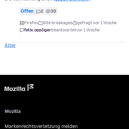
Offen
2
39
Firefox
Site breakages
gefragt vor 1 Woche
felix.oppliger
beantwortet
vor 1 Woche
Älter
Mozilla
Markenrechtsverletzung melden