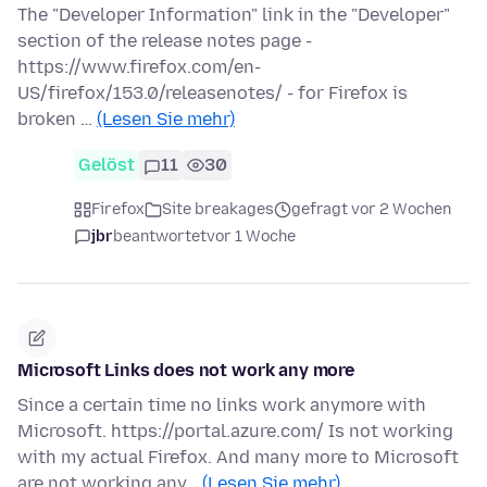
The "Developer Information" link in the "Developer"
section of the release notes page -
https://www.firefox.com/en-
US/firefox/153.0/releasenotes/ - for Firefox is
broken …
(Lesen Sie mehr)
Gelöst
11
30
Firefox
Site breakages
gefragt vor 2 Wochen
jbr
beantwortet
vor 1 Woche
Microsoft Links does not work any more
Since a certain time no links work anymore with
Microsoft. https://portal.azure.com/ Is not working
with my actual Firefox. And many more to Microsoft
are not working any…
(Lesen Sie mehr)