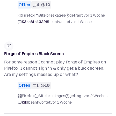
Offen
4
10
Firefox
Site breakages
gefragt vor 1 Woche
K3nn3th43228
beantwortet
vor 1 Woche
Forge of Empires Black Screen
For some reason I cannot play Forge of Empires on
Firefox. I cannot sign in & only get a black screen.
Are my settings messed up or what?
Offen
1
10
Firefox
Site breakages
gefragt vor 2 Wochen
Kiki
beantwortet
vor 1 Woche