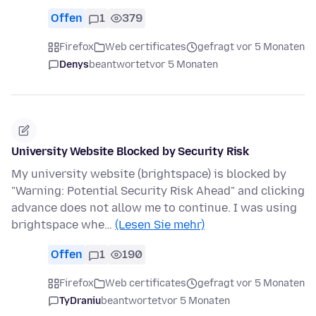
Offen
1
379
Firefox
Web certificates
gefragt vor 5 Monaten
Denys
beantwortet
vor 5 Monaten
University Website Blocked by Security Risk
My university website (brightspace) is blocked by
"Warning: Potential Security Risk Ahead" and clicking
advance does not allow me to continue. I was using
brightspace whe…
(Lesen Sie mehr)
Offen
1
190
Firefox
Web certificates
gefragt vor 5 Monaten
TyDraniu
beantwortet
vor 5 Monaten