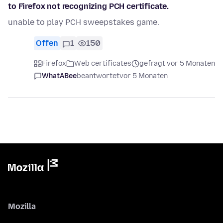
to Firefox not recognizing PCH certificate.
unable to play PCH sweepstakes game.
Offen
1
150
Firefox
Web certificates
gefragt vor 5 Monaten
WhatABee
beantwortet
vor 5 Monaten
Mozilla