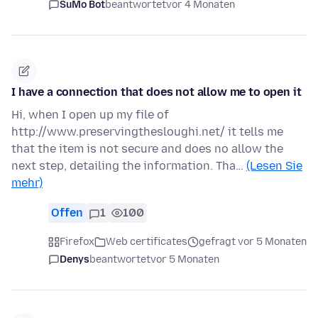
SuMo Bot
beantwortet
vor 4 Monaten
I have a connection that does not allow me to open it
Hi, when I open up my file of
http://www.preservingthesloughi.net/ it tells me
that the item is not secure and does no allow the
next step, detailing the information. Tha…
(Lesen Sie
mehr)
Offen
1
100
Firefox
Web certificates
gefragt vor 5 Monaten
Denys
beantwortet
vor 5 Monaten