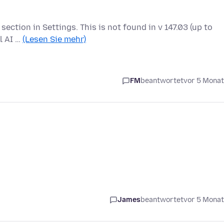
" section in Settings. This is not found in v 147.03 (up to
l AI …
(Lesen Sie mehr)
FM
beantwortet
vor 5 Mona
James
beantwortet
vor 5 Mona