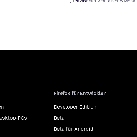
Rakib
beantwortet
vor 5 Mona
Firefox für Entwickler
en
Developer Edition
Desktop-PCs
Beta
Beta für Android