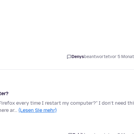
Denys
beantwortet
vor 5 Mona
ter?
Firefox every time I restart my computer?” I don’t need th
here ar…
(Lesen Sie mehr)