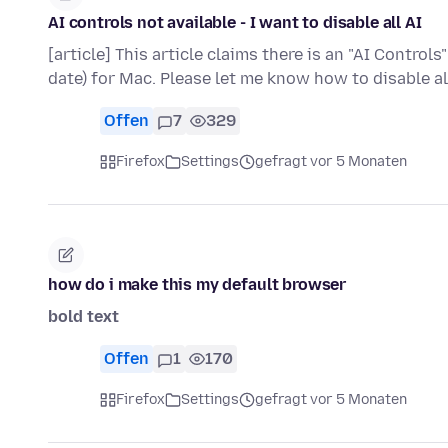
AI controls not available - I want to disable all AI
[article] This article claims there is an "AI Controls
date) for Mac. Please let me know how to disable al
Offen
7
329
Firefox
Settings
gefragt vor 5 Monaten
how do i make this my default browser
bold text
Offen
1
170
Firefox
Settings
gefragt vor 5 Monaten