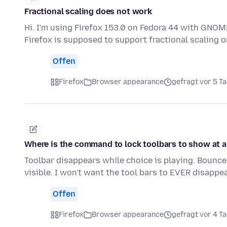
Fractional scaling does not work
Hi. I'm using Firefox 153.0 on Fedora 44 with GNOME
Firefox is supposed to support fractional scaling
Offen
Firefox
Browser appearance
gefragt vor 5 T
Where is the command to lock toolbars to show at a
Toolbar disappears while choice is playing. Bounce
visible. I won't want the tool bars to EVER disapp
Offen
Firefox
Browser appearance
gefragt vor 4 T