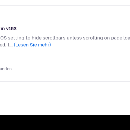
 in v153
OS setting to hide scrollbars unless scrolling on page loa
ded, t…
(Lesen Sie mehr)
tunden