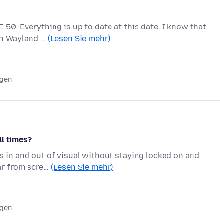
 50. Everything is up to date at this date. I know that
 on Wayland …
(Lesen Sie mehr)
agen
ll times?
s in and out of visual without staying locked on and
ear from scre…
(Lesen Sie mehr)
agen