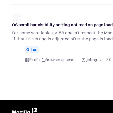
OS scroll bar visibility setting not read on page load
For some scrollables, v153 doesn't respect the Mac 
If that OS setting is adjusted after the page is loa
Offen
Firefox
Browser appearance
gefragt vor 2 S