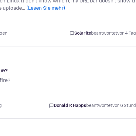
rch Linux (I don't know which), my URL bar doesn't show t
he uploade…
(Lesen Sie mehr)
agen
Solarite
beantwortet
vor 4 Ta
ire?
fire?
g
Donald R Happs
beantwortet
vor 6 Stun