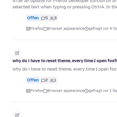
After an update for Firefox Developer Edition on A
selected text when typing or pressing Ctrl+A. In t
Offen
5
3
Firefox
Browser appearance
gefragt vor 4 T
why do i have to reset theme, every time I open foxf
why do i have to reset theme, every time I open fox
Offen
2
1
Firefox
Browser appearance
gefragt vor 1 Ta