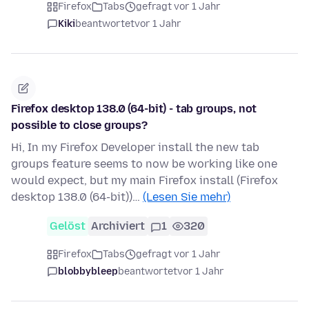
Firefox
Tabs
gefragt vor 1 Jahr
Kiki
beantwortet
vor 1 Jahr
Firefox desktop 138.0 (64-bit) - tab groups, not
possible to close groups?
Hi, In my Firefox Developer install the new tab
groups feature seems to now be working like one
would expect, but my main Firefox install (Firefox
desktop 138.0 (64-bit))…
(Lesen Sie mehr)
Gelöst
Archiviert
1
320
Firefox
Tabs
gefragt vor 1 Jahr
blobbybleep
beantwortet
vor 1 Jahr