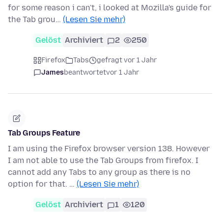
for some reason i can't, i looked at Mozilla's guide for
the Tab grou…
(Lesen Sie mehr)
Gelöst
Archiviert
2
250
Firefox
Tabs
gefragt vor 1 Jahr
James
beantwortet
vor 1 Jahr
Tab Groups Feature
I am using the Firefox browser version 138. However
I am not able to use the Tab Groups from firefox. I
cannot add any Tabs to any group as there is no
option for that. …
(Lesen Sie mehr)
Gelöst
Archiviert
1
120