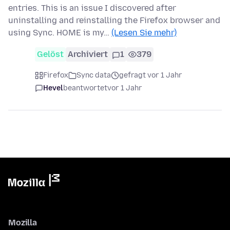
entries. This is an issue I discovered after
uninstalling and reinstalling the Firefox browser and
using Sync. HOME is my…
(Lesen Sie mehr)
Gelöst
Archiviert
1
379
Firefox
Sync data
gefragt vor 1 Jahr
Hevel
beantwortet
vor 1 Jahr
Mozilla