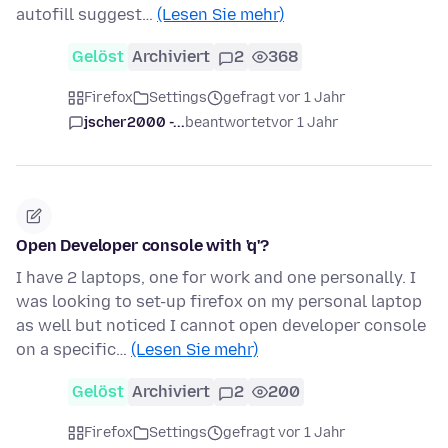
autofill suggest…
(Lesen Sie mehr)
Gelöst
Archiviert
2
368
Firefox
Settings
gefragt vor 1 Jahr
jscher2000 -...
beantwortet
vor 1 Jahr
Open Developer console with 'q'?
I have 2 laptops, one for work and one personally. I
was looking to set-up firefox on my personal laptop
as well but noticed I cannot open developer console
on a specific…
(Lesen Sie mehr)
Gelöst
Archiviert
2
200
Firefox
Settings
gefragt vor 1 Jahr