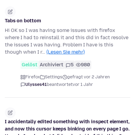
Tabs on bottom
Hi OK so I was having some issues with firefox
where I had to reinstall it and this did in fact resolve
the issues I was having. Problem I have is this
though when I r…
(Lesen Sie mehr)
Gelöst
Archiviert
5
980
Firefox
Settings
gefragt vor 2 Jahren
Ulysses41
beantwortet
vor 1 Jahr
I accidentally edited something with inspect element,
and now this cursor keeps binking on every page I go.