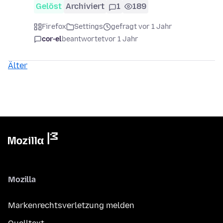
Gelöst
Archiviert
1
189
Firefox
Settings
gefragt vor 1 Jahr
cor-el
beantwortet
vor 1 Jahr
Älter
Mozilla
Markenrechtsverletzung melden