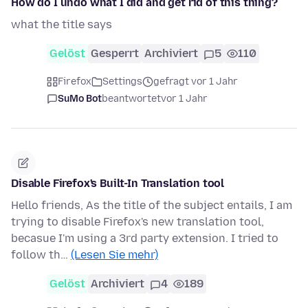
How do I undo what I did and get rid of this thing?
what the title says
Gelöst
Gesperrt
Archiviert
5
110
Firefox
Settings
gefragt vor 1 Jahr
SuMo Bot
beantwortet
vor 1 Jahr
Disable Firefox's Built-In Translation tool
Hello friends, As the title of the subject entails, I am
trying to disable Firefox's new translation tool,
becasue I'm using a 3rd party extension. I tried to
follow th…
(Lesen Sie mehr)
Gelöst
Archiviert
4
189