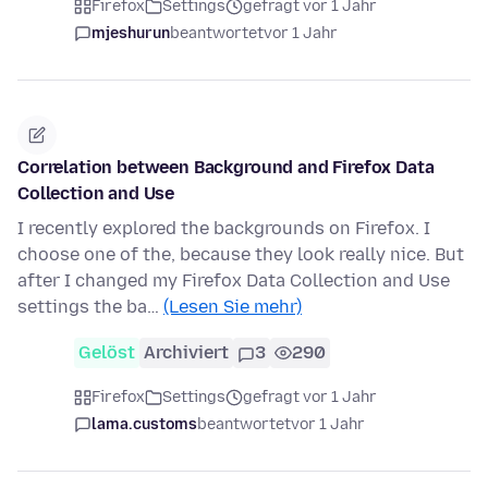
Firefox
Settings
gefragt vor 1 Jahr
mjeshurun
beantwortet
vor 1 Jahr
Correlation between Background and Firefox Data
Collection and Use
I recently explored the backgrounds on Firefox. I
choose one of the, because they look really nice. But
after I changed my Firefox Data Collection and Use
settings the ba…
(Lesen Sie mehr)
Gelöst
Archiviert
3
290
Firefox
Settings
gefragt vor 1 Jahr
lama.customs
beantwortet
vor 1 Jahr