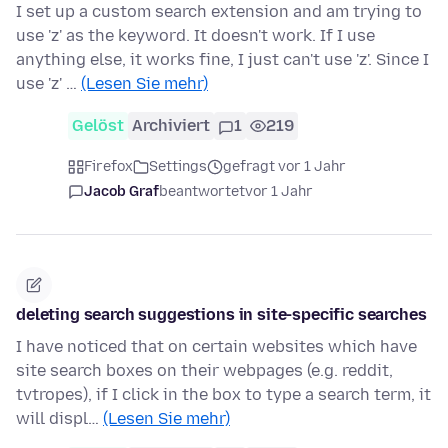
I set up a custom search extension and am trying to
use 'z' as the keyword. It doesn't work. If I use
anything else, it works fine, I just can't use 'z'. Since I
use 'z' …
(Lesen Sie mehr)
Gelöst
Archiviert
1
219
Firefox
Settings
gefragt vor 1 Jahr
Jacob Graf
beantwortet
vor 1 Jahr
deleting search suggestions in site-specific searches
I have noticed that on certain websites which have
site search boxes on their webpages (e.g. reddit,
tvtropes), if I click in the box to type a search term, it
will displ…
(Lesen Sie mehr)