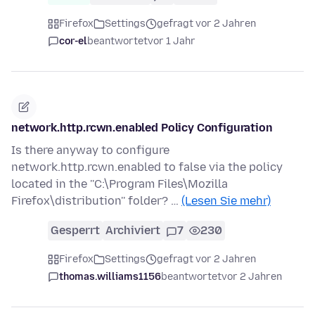
Firefox
Settings
gefragt vor 2 Jahren
cor-el
beantwortet
vor 1 Jahr
network.http.rcwn.enabled Policy Configuration
Is there anyway to configure
network.http.rcwn.enabled to false via the policy
located in the ''C:\Program Files\Mozilla
Firefox\distribution'' folder? …
(Lesen Sie mehr)
Gesperrt
Archiviert
7
230
Firefox
Settings
gefragt vor 2 Jahren
thomas.williams1156
beantwortet
vor 2 Jahren