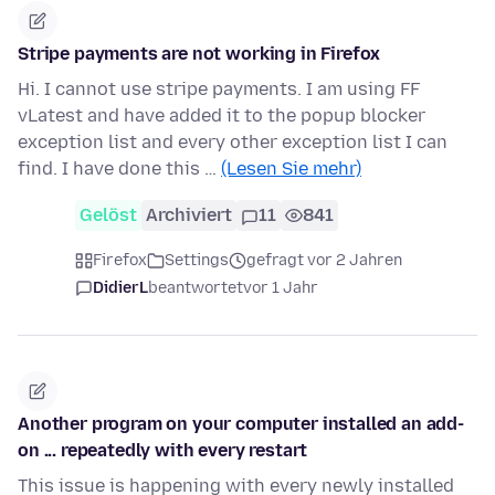
Stripe payments are not working in Firefox
Hi. I cannot use stripe payments. I am using FF
vLatest and have added it to the popup blocker
exception list and every other exception list I can
find. I have done this …
(Lesen Sie mehr)
Gelöst
Archiviert
11
841
Firefox
Settings
gefragt vor 2 Jahren
DidierL
beantwortet
vor 1 Jahr
Another program on your computer installed an add-
on ... repeatedly with every restart
This issue is happening with every newly installed