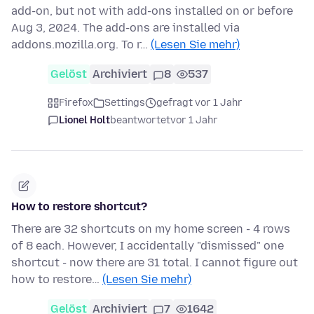
add-on, but not with add-ons installed on or before
Aug 3, 2024. The add-ons are installed via
addons.mozilla.org. To r…
(Lesen Sie mehr)
Gelöst
Archiviert
8
537
Firefox
Settings
gefragt vor 1 Jahr
Lionel Holt
beantwortet
vor 1 Jahr
How to restore shortcut?
There are 32 shortcuts on my home screen - 4 rows
of 8 each. However, I accidentally "dismissed" one
shortcut - now there are 31 total. I cannot figure out
how to restore…
(Lesen Sie mehr)
Gelöst
Archiviert
7
1642