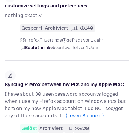
customize settings and preferences
nothing exactly
Gesperrt
Archiviert
1
140
Firefox
Settings
gefragt vor 1 Jahr
Edafe Imirike
beantwortet
vor 1 Jahr
Syncing Firefox between my PCs and my Apple MAC
I have about 30 user/password accounts logged
when I use my Firefox account on Windows PCs but
here on my new Apple Mac tablet, I do NOT see/get
any of those accounts. I…
(Lesen Sie mehr)
Gelöst
Archiviert
1
209