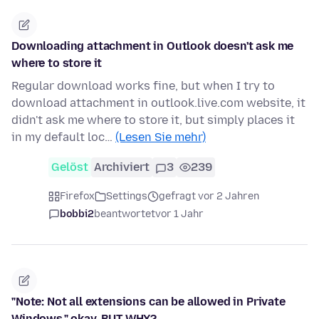
Downloading attachment in Outlook doesn't ask me
where to store it
Regular download works fine, but when I try to
download attachment in outlook.live.com website, it
didn't ask me where to store it, but simply places it
in my default loc…
(Lesen Sie mehr)
Gelöst
Archiviert
3
239
Firefox
Settings
gefragt vor 2 Jahren
bobbi2
beantwortet
vor 1 Jahr
"Note: Not all extensions can be allowed in Private
Windows." okay, BUT WHY?