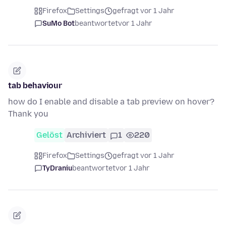
Firefox
Settings
gefragt vor 1 Jahr
SuMo Bot
beantwortet
vor 1 Jahr
tab behaviour
how do I enable and disable a tab preview on hover?
Thank you
Gelöst
Archiviert
1
220
Firefox
Settings
gefragt vor 1 Jahr
TyDraniu
beantwortet
vor 1 Jahr