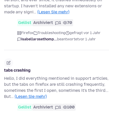
startup. I haven’t installed any new extensions or
made any signi…
(Lesen Sie mehr)
Gelöst
Archiviert
1
70
Firefox
Troubleshooting
gefragt vor 1 Jahr
isabellarosethomp...
beantwortet
vor 1 Jahr
tabs crashing
Hello, I did everything mentioned in support articles,
but the tabs on firefox are still crashing frequently,
sometimes the first I open, sometimes it's the third...
But…
(Lesen Sie mehr)
Gelöst
Archiviert
1
100