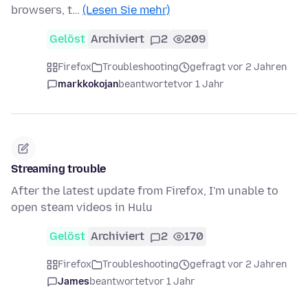
browsers, t…
(Lesen Sie mehr)
Gelöst
Archiviert
2
209
Firefox
Troubleshooting
gefragt vor 2 Jahren
markkokojan
beantwortet
vor 1 Jahr
Streaming trouble
After the latest update from Firefox, I'm unable to
open steam videos in Hulu
Gelöst
Archiviert
2
170
Firefox
Troubleshooting
gefragt vor 2 Jahren
James
beantwortet
vor 1 Jahr