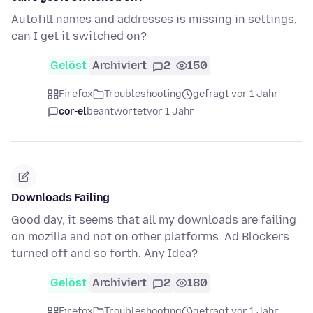
Autofill names and addresses is missing in settings,
can I get it switched on?
Gelöst
Archiviert
2
150
Firefox
Troubleshooting
gefragt vor 1 Jahr
cor-el
beantwortet
vor 1 Jahr
Downloads Failing
Good day, it seems that all my downloads are failing
on mozilla and not on other platforms. Ad Blockers
turned off and so forth. Any Idea?
Gelöst
Archiviert
2
180
Firefox
Troubleshooting
gefragt vor 1 Jahr