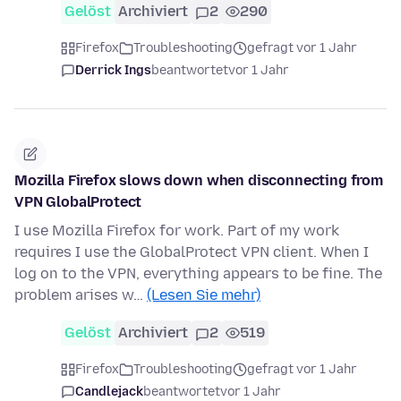
Gelöst
Archiviert
2
290
Firefox
Troubleshooting
gefragt vor 1 Jahr
Derrick Ings
beantwortet
vor 1 Jahr
Mozilla Firefox slows down when disconnecting from
VPN GlobalProtect
I use Mozilla Firefox for work. Part of my work
requires I use the GlobalProtect VPN client. When I
log on to the VPN, everything appears to be fine. The
problem arises w…
(Lesen Sie mehr)
Gelöst
Archiviert
2
519
Firefox
Troubleshooting
gefragt vor 1 Jahr
Candlejack
beantwortet
vor 1 Jahr