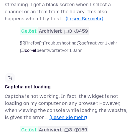
streaming. I get a black screen when I select a
channel or an item from the library. This also
happens when I try to st…
(Lesen Sie mehr)
Gelöst
Archiviert
3
459
Firefox
Troubleshooting
gefragt vor 1 Jahr
cor-el
beantwortet
vor 1 Jahr
Captcha not loading
Captcha is not working. In fact, the widget is not
loading on my computer on any browser. However,
when viewing the console while loading the website,
is gives the error …
(Lesen Sie mehr)
Gelöst
Archiviert
3
189