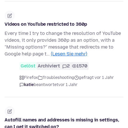
Videos on YouTube restricted to 360p
Every time I try to change the resolution of YouTube
videos, it only provides 360p as an option, with a
"Missing options?" message that redirects me to
Google help page t…
(Lesen Sie mehr)
Gelöst
Archiviert
2
1570
Firefox
Troubleshooting
gefragt vor 1 Jahr
katie
beantwortet
vor 1 Jahr
Autofill names and addresses is missing in settings,
can I get it switched on?