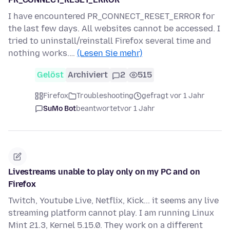
I have encountered PR_CONNECT_RESET_ERROR for
the last few days. All websites cannot be accessed. I
tried to uninstall/reinstall Firefox several time and
nothing works.…
(Lesen Sie mehr)
Gelöst
Archiviert
2
515
Firefox
Troubleshooting
gefragt vor 1 Jahr
SuMo Bot
beantwortet
vor 1 Jahr
Livestreams unable to play only on my PC and on
Firefox
Twitch, Youtube Live, Netflix, Kick... it seems any live
streaming platform cannot play. I am running Linux
Mint 21.3, Kernel 5.15.0. They work on a different