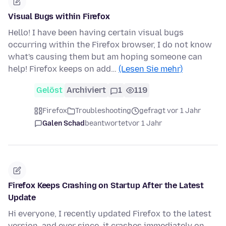
Visual Bugs within Firefox
Hello! I have been having certain visual bugs
occurring within the Firefox browser, I do not know
what's causing them but am hoping someone can
help! Firefox keeps on add…
(Lesen Sie mehr)
Gelöst
Archiviert
1
119
Firefox
Troubleshooting
gefragt vor 1 Jahr
Galen Schad
beantwortet
vor 1 Jahr
Firefox Keeps Crashing on Startup After the Latest
Update
Hi everyone, I recently updated Firefox to the latest
version, and ever since, it crashes immediately on