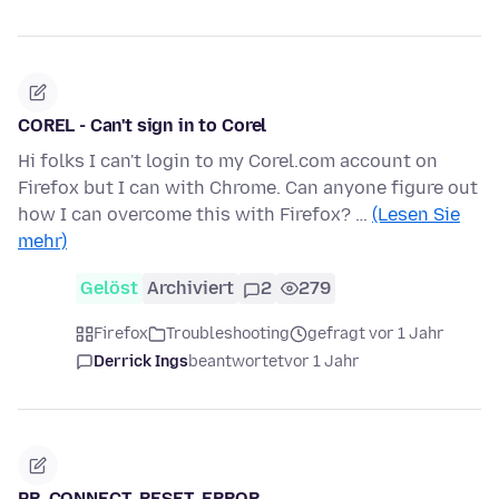
COREL - Can't sign in to Corel
Hi folks I can't login to my Corel.com account on
Firefox but I can with Chrome. Can anyone figure out
how I can overcome this with Firefox? …
(Lesen Sie
mehr)
Gelöst
Archiviert
2
279
Firefox
Troubleshooting
gefragt vor 1 Jahr
Derrick Ings
beantwortet
vor 1 Jahr
PR_CONNECT_RESET_ERROR