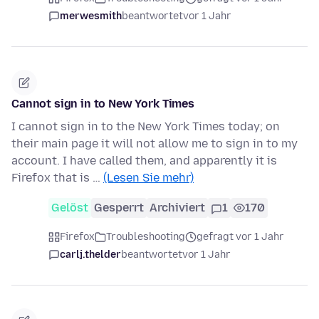
merwesmith
beantwortet
vor 1 Jahr
Cannot sign in to New York Times
I cannot sign in to the New York Times today; on
their main page it will not allow me to sign in to my
account. I have called them, and apparently it is
Firefox that is …
(Lesen Sie mehr)
Gelöst
Gesperrt
Archiviert
1
170
Firefox
Troubleshooting
gefragt vor 1 Jahr
carlj.thelder
beantwortet
vor 1 Jahr