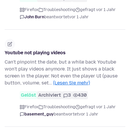
Firefox
Troubleshooting
gefragt vor 1 Jahr
John Burn
beantwortet
vor 1 Jahr
Youtube not playing videos
Can't pinpoint the date, but a while back Youtube
won't play videos anymore. It just shows a black
screen in the player. Not even the player UI (pause
button, volume, set…
(Lesen Sie mehr)
Gelöst
Archiviert
3
430
Firefox
Troubleshooting
gefragt vor 1 Jahr
basement_guy
beantwortet
vor 1 Jahr