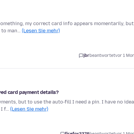
or something, my correct card info appears momentarily, but
d to man…
(Lesen Sie mehr)
jbr
beantwortet
vor 1 Mo
ved card payment details?
ents, but to use the auto-fill I need a pin. I have no idea
 I f…
(Lesen Sie mehr)
firefox3376
beantwortet
vor 1 Mo