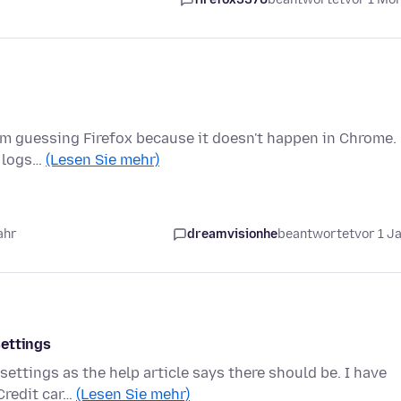
 I'm guessing Firefox because it doesn't happen in Chrome.
o logs…
(Lesen Sie mehr)
ahr
dreamvisionhe
beantwortet
vor 1 J
settings
settings as the help article says there should be. I have
Credit car…
(Lesen Sie mehr)