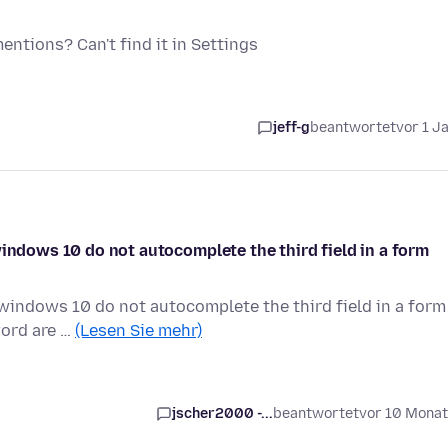
ntions? Can't find it in Settings
jeff-g
beantwortet
vor 1 J
windows 10 do not autocomplete the third field in a form
 windows 10 do not autocomplete the third field in a form
word are …
(Lesen Sie mehr)
jscher2000 -...
beantwortet
vor 10 Mona