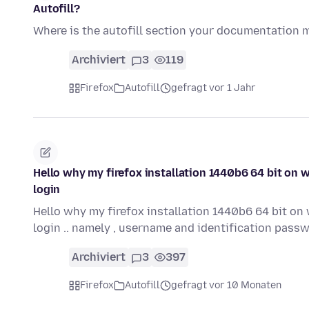
Autofill?
Where is the autofill section your documentation me
Archiviert
3
119
Firefox
Autofill
gefragt vor 1 Jahr
Hello why my firefox installation 1440b6 64 bit on 
login
Hello why my firefox installation 1440b6 64 bit on
login .. namely , username and identification pass
Archiviert
3
397
Firefox
Autofill
gefragt vor 10 Monaten