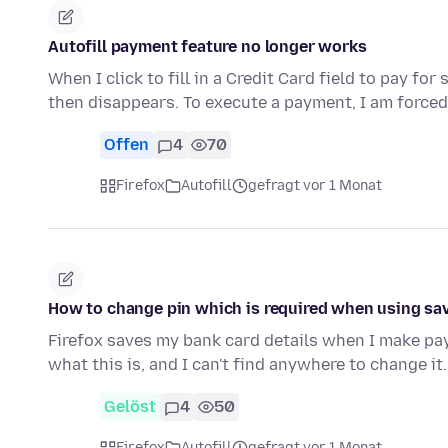
Autofill payment feature no longer works
When I click to fill in a Credit Card field to pay f
then disappears. To execute a payment, I am force
Offen
4
70
Firefox
Autofill
gefragt vor 1 Monat
How to change pin which is required when using sa
Firefox saves my bank card details when I make paym
what this is, and I can't find anywhere to change it.
Gelöst
4
50
Firefox
Autofill
gefragt vor 1 Monat