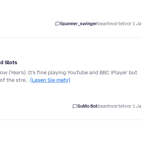
Spanner_swinger
beantwortet
vor 1 J
d Slots
w (Years). It's fine playing YouTube and BBC iPlayer but
 of the stre…
(Lesen Sie mehr)
SuMo Bot
beantwortet
vor 1 J