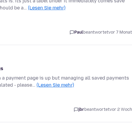
ts is. its just a label under it immediately comes save
 should be a…
(Lesen Sie mehr)
Paul
beantwortet
vor 7 Mona
gs
n a payment page is up but managing all saved payments
pulated - please…
(Lesen Sie mehr)
jbr
beantwortet
vor 2 Woc