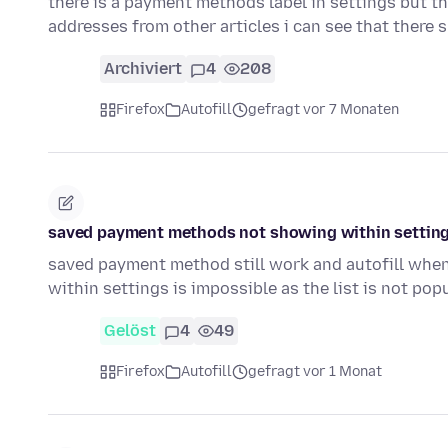
there is a payment methods label in settings but tha
addresses from other articles i can see that there
Archiviert
4
208
Firefox
Autofill
gefragt vor 7 Monaten
saved payment methods not showing within settin
saved payment method still work and autofill whe
within settings is impossible as the list is not po
Gelöst
4
49
Firefox
Autofill
gefragt vor 1 Monat