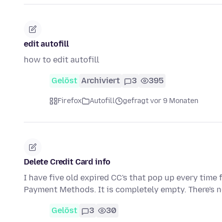
edit autofill
how to edit autofill
Gelöst
Archiviert
3
395
Firefox
Autofill
gefragt vor 9 Monaten
Delete Credit Card info
I have five old expired CC's that pop up every time 
Payment Methods. It is completely empty. There's 
Gelöst
3
30