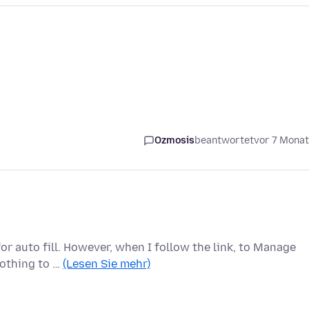
Ozmosis
beantwortet
vor 7 Mona
for auto fill. However, when I follow the link, to Manage
nothing to …
(Lesen Sie mehr)