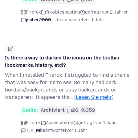
Firefox
Troubleshooting
gefragt vor 2 Jahren
jscher2000 -...
beantwortet
vor 1 Jahr
Is there a way to darken the icons on the toolbar
(bookmarks, history, etc)?
When I installed Firefox, I struggled to find a theme
that was easy for me to see. So many had dark
borders/backgrounds or busy backgrounds or
transparent. It appears tha…
(Lesen Sie mehr)
Gelöst
Archiviert
26
359
Firefox
Accessibility
gefragt vor 1 Jahr
T_H_M
beantwortet
vor 1 Jahr