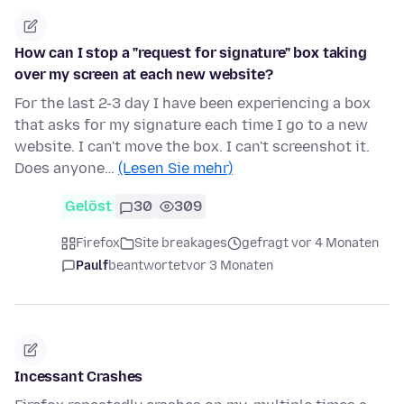
How can I stop a "request for signature" box taking
over my screen at each new website?
For the last 2-3 day I have been experiencing a box
that asks for my signature each time I go to a new
website. I can't move the box. I can't screenshot it.
Does anyone…
(Lesen Sie mehr)
Gelöst
30
309
Firefox
Site breakages
gefragt vor 4 Monaten
Paulf
beantwortet
vor 3 Monaten
Incessant Crashes