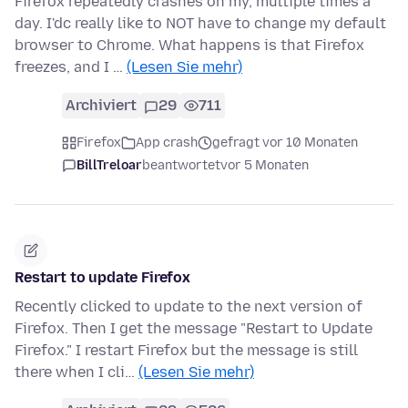
Firefox repeatedly crashes on my, multiple times a
day. I'dc really like to NOT have to change my default
browser to Chrome. What happens is that Firefox
freezes, and I …
(Lesen Sie mehr)
Archiviert
29
711
Firefox
App crash
gefragt vor 10 Monaten
BillTreloar
beantwortet
vor 5 Monaten
Restart to update Firefox
Recently clicked to update to the next version of
Firefox. Then I get the message "Restart to Update
Firefox." I restart Firefox but the message is still
there when I cli…
(Lesen Sie mehr)