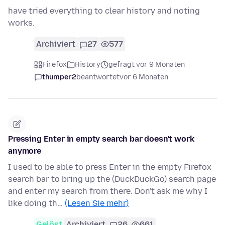
have tried everything to clear history and noting
works.
Archiviert
27
577
Firefox
History
gefragt vor 9 Monaten
thumper2
beantwortet
vor 6 Monaten
Pressing Enter in empty search bar doesn't work
anymore
I used to be able to press Enter in the empty Firefox
search bar to bring up the (DuckDuckGo) search page
and enter my search from there. Don't ask me why I
like doing th…
(Lesen Sie mehr)
Gelöst
Archiviert
26
661