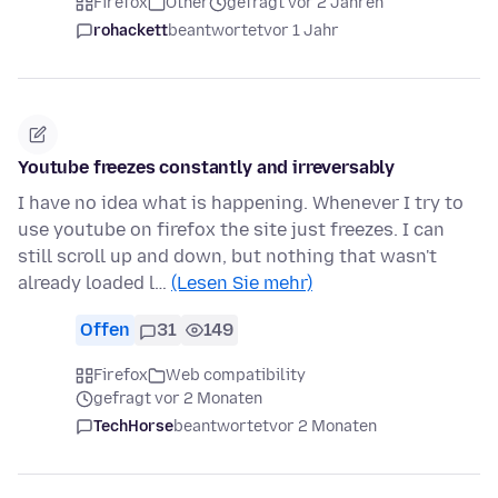
Firefox
Other
gefragt vor 2 Jahren
rohackett
beantwortet
vor 1 Jahr
Youtube freezes constantly and irreversably
I have no idea what is happening. Whenever I try to
use youtube on firefox the site just freezes. I can
still scroll up and down, but nothing that wasn't
already loaded l…
(Lesen Sie mehr)
Offen
31
149
Firefox
Web compatibility
gefragt vor 2 Monaten
TechHorse
beantwortet
vor 2 Monaten