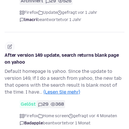
Archiviert
29
526
Firefox
Update
gefragt vor 1 Jahr
lmacri
beantwortet
vor 1 Jahr
After version 149 update, search returns blank page
on yahoo
Default homepage is yahoo. Since the update to
version 149, if I do a search from yahoo, the new tab
that opens with the search result is blank most of
the time. I have…
(Lesen Sie mehr)
Gelöst
29
368
Firefox
Home screen
gefragt vor 4 Monaten
Badapple
beantwortet
vor 1 Monat