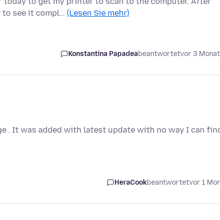
today to get my printer to scan to the computer. After
 to see it compl…
(Lesen Sie mehr)
Konstantina Papadea
beantwortet
vor 3 Mona
 . It was added with latest update with no way I can fin
HeraCook
beantwortet
vor 1 Mo