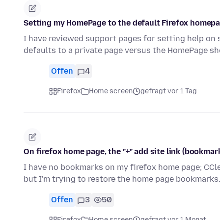
Setting my HomePage to the default Firefox homepag
I have reviewed support pages for setting help on 
defaults to a private page versus the HomePage 
Offen
4
Firefox
Home screen
gefragt vor 1 Tag
On firefox home page, the "+" add site link (bookma
I have no bookmarks on my firefox home page; CCle
but I'm trying to restore the home page bookmarks. 
Offen
3
50
Firefox
Home screen
gefragt vor 1 Monat