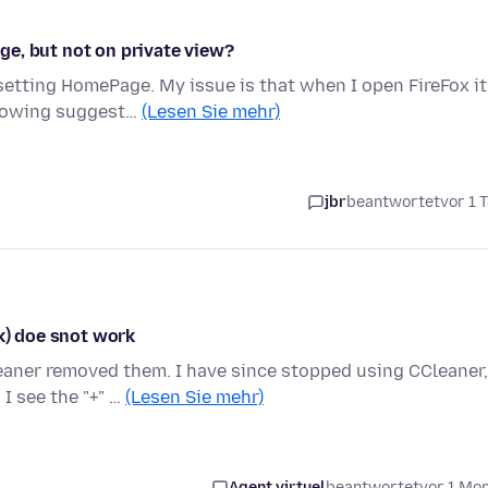
e, but not on private view?
setting HomePage. My issue is that when I open FireFox it
showing suggest…
(Lesen Sie mehr)
jbr
beantwortet
vor 1 
rk) doe snot work
aner removed them. I have since stopped using CCleaner,
I see the "+" …
(Lesen Sie mehr)
Agent virtuel
beantwortet
vor 1 Mo