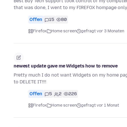
Best Buy Tech support took control of my computer 
that was done, I went to my FIREFOX hompage only
Offen
15
80
Firefox
Home screen
gefragt vor 3 Monaten
newest update gave me Widgets how to remove
Pretty much I do not want Widgets on my home page
to DELETE IT!!!!
Offen
5
2
226
Firefox
Home screen
gefragt vor 1 Monat