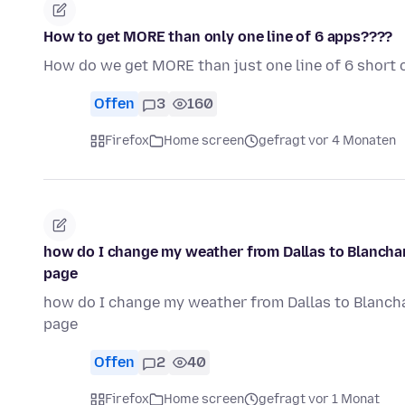
How to get MORE than only one line of 6 apps????
How do we get MORE than just one line of 6 short
Offen
3
160
Firefox
Home screen
gefragt vor 4 Monaten
how do I change my weather from Dallas to Blanchar
page
how do I change my weather from Dallas to Blancha
page
Offen
2
40
Firefox
Home screen
gefragt vor 1 Monat