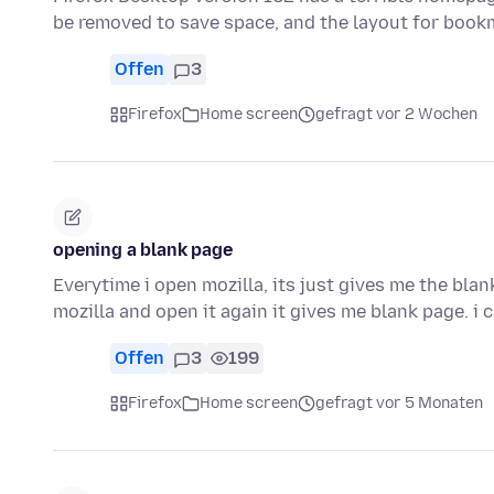
be removed to save space, and the layout for book
Offen
3
Firefox
Home screen
gefragt vor 2 Wochen
opening a blank page
Everytime i open mozilla, its just gives me the blan
mozilla and open it again it gives me blank page. i
Offen
3
199
Firefox
Home screen
gefragt vor 5 Monaten