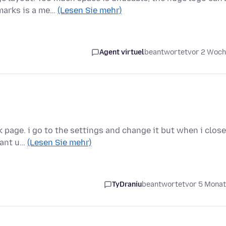
marks is a me…
(Lesen Sie mehr)
Agent virtuel
beantwortet
vor 2 Woc
k page. i go to the settings and change it but when i close
 cant u…
(Lesen Sie mehr)
TyDraniu
beantwortet
vor 5 Mona