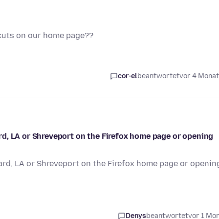
 cuts on our home page??
cor-el
beantwortet
vor 4 Mona
d, LA or Shreveport on the Firefox home page or opening
rd, LA or Shreveport on the Firefox home page or openin
Denys
beantwortet
vor 1 Mo