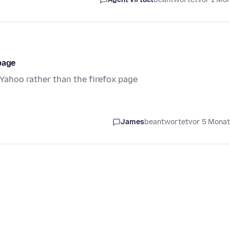
page
 Yahoo rather than the firefox page
James
beantwortet
vor 5 Mona