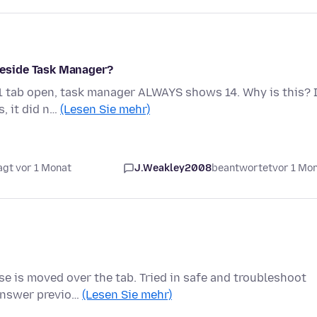
eside Task Manager?
 1 tab open, task manager ALWAYS shows 14. Why is this? 
, it did n…
(Lesen Sie mehr)
agt vor 1 Monat
J.Weakley2008
beantwortet
vor 1 Mo
e is moved over the tab. Tried in safe and troubleshoot
 answer previo…
(Lesen Sie mehr)