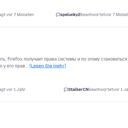
agt vor 7 Monaten
spelunky2
beantwortet
vor 7 Mona
ть, firefox получает права системы и по этому становиться
о у его прав…
(Lesen Sie mehr)
agt vor 1 Jahr
StalkerCN
beantwortet
vor 1 J