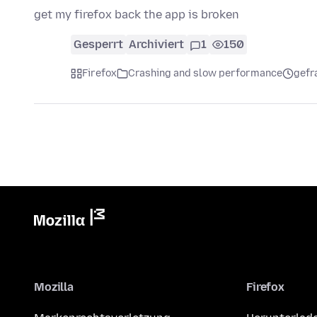
get my firefox back the app is broken
Gesperrt
Archiviert
1
150
Firefox
Crashing and slow performance
gefr
Mozilla
Firefox