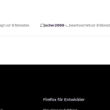
agt vor 8 Monaten
jscher2000 -...
beantwortet
vor 8 Mona
Firefox für Entwickler