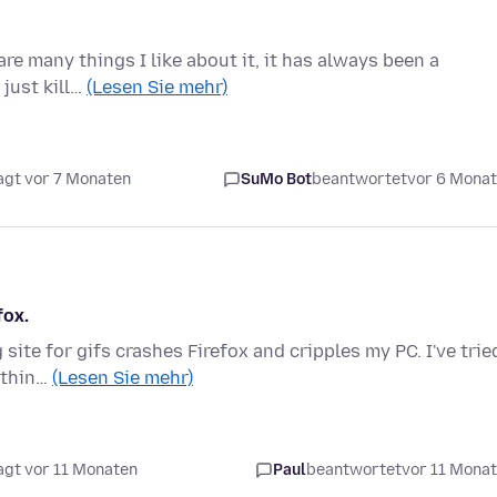
are many things I like about it, it has always been a
 just kill…
(Lesen Sie mehr)
agt vor 7 Monaten
SuMo Bot
beantwortet
vor 6 Mona
fox.
ite for gifs crashes Firefox and cripples my PC. I've trie
othin…
(Lesen Sie mehr)
agt vor 11 Monaten
Paul
beantwortet
vor 11 Mona