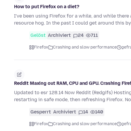
How to put Firefox on a diet?
I've been using Firefox for a while, and while there 
resource hog. In the past I could get around this by
Gelöst
Archiviert
24
711
Firefox
Crashing and slow performance
gefr
Reddit Maxing out RAM, CPU and GPU. Crashing Fire
Updated to esr 128.14 Now Reddit (Redgifs) Hosting s
restarting in safe mode, then refreshing Firefox. N
Gesperrt
Archiviert
14
140
Firefox
Crashing and slow performance
gefr