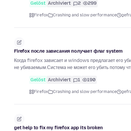
Gelöst
Archiviert
2
299
Firefox
Crashing and slow performance
gefr
Firefox после зависания получает флаг system
Когда firefox зависает и windows предлагает его уби
не убиваемым.Система не может его убить потому чт
Gelöst
Archiviert
1
190
Firefox
Crashing and slow performance
gefr
get help to fix my firefox app its broken