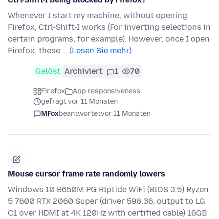
Whenever I start my machine, without opening
Firefox, Ctrl-Shift-I works (For inverting selections in
certain programs, for example). However, once I open
Firefox, these …
(Lesen Sie mehr)
Gelöst
Archiviert
1
70
Firefox
App responsiveness
gefragt vor 11 Monaten
MFox
beantwortet
vor 11 Monaten
Mouse cursor frame rate randomly lowers
Windows 10 B650M PG RIptide WiFi (BIOS 3.5) Ryzen
5 7600 RTX 2060 Super (driver 596.36, output to LG
C1 over HDMI at 4K 120Hz with certified cable) 16GB