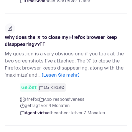
Lime Soda
beantwortet
vor 1 Jahr
Why does the 'X' to close my Firefox browser keep
disappearing??🤷‍♀️
My question is a very obvious one if you look at the
two screenshots I've attached. The 'X' to close the
Firefox browser keeps disappearing, along with the
'maximize' and…
(Lesen Sie mehr)
Gelöst
15
120
Firefox
App responsiveness
gefragt vor 4 Monaten
Agent virtuel
beantwortet
vor 2 Monaten