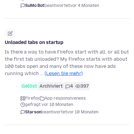
SuMo Bot
beantwortet
vor 4 Monaten
Unloaded tabs on startup
Is there a way to have Firefox start with all, or all but
the first tab unloaded? My Firefox starts with about
100 tabs open and many of these now have ads
running which …
(Lesen Sie mehr)
Gelöst
Archiviert
4
397
Firefox
App responsiveness
gefragt vor 10 Monaten
Starson
beantwortet
vor 10 Monaten