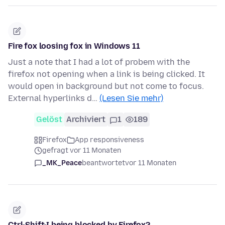
Fire fox loosing fox in Windows 11
Just a note that I had a lot of probem with the
firefox not opening when a link is being clicked. It
would open in background but not come to focus.
External hyperlinks d…
(Lesen Sie mehr)
Gelöst
Archiviert
1
189
Firefox
App responsiveness
gefragt vor 11 Monaten
_MK_Peace
beantwortet
vor 11 Monaten
Ctrl-Shift-I being blocked by Firefox?