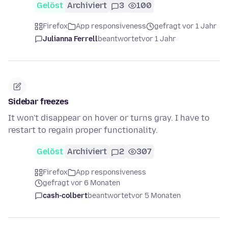
Gelöst
Archiviert
3
100
Firefox
App responsiveness
gefragt vor 1 Jahr
Julianna Ferrell
beantwortet
vor 1 Jahr
Sidebar freezes
It won't disappear on hover or turns gray. I have to
restart to regain proper functionality.
Gelöst
Archiviert
2
307
Firefox
App responsiveness
gefragt vor 6 Monaten
cash-colbert
beantwortet
vor 5 Monaten