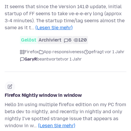
It seems that since the Version 141.0 update, initial
startup of FF seems to take ve-e-e-ery long (approx
3-4 minutes). The startup time/lag seems almost the
same as it t…
(Lesen Sie mehr)
Gelöst
Archiviert
6
120
Firefox
App responsiveness
gefragt vor 1 Jahr
GaryR
beantwortet
vor 1 Jahr
Firefox Nightly window in window
Hello Im using multiple firefox edition on my PC from
beta dev to nightly, and recently in nightly and only
nightly I've spotted strange issue that appears as
window in w…
(Lesen Sie mehr)