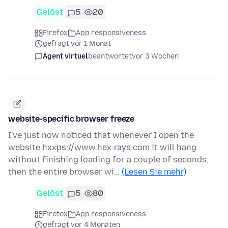
Gelöst
5
20
Firefox
App responsiveness
gefragt vor 1 Monat
Agent virtuel
beantwortet
vor 3 Wochen
website-specific browser freeze
I've just now noticed that whenever I open the
website hxxps://www.hex-rays.com it will hang
without finishing loading for a couple of seconds,
then the entire browser wi…
(Lesen Sie mehr)
Gelöst
5
80
Firefox
App responsiveness
gefragt vor 4 Monaten