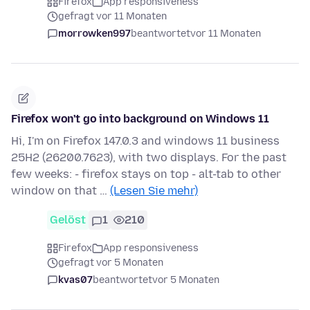
Firefox
App responsiveness
gefragt vor 11 Monaten
morrowken997
beantwortet
vor 11 Monaten
Firefox won't go into background on Windows 11
Hi, I'm on Firefox 147.0.3 and windows 11 business
25H2 (26200.7623), with two displays. For the past
few weeks: - firefox stays on top - alt-tab to other
window on that …
(Lesen Sie mehr)
Gelöst
1
210
Firefox
App responsiveness
gefragt vor 5 Monaten
kvas07
beantwortet
vor 5 Monaten