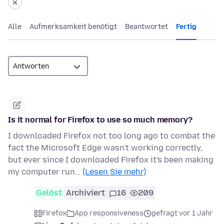
Alle
Aufmerksamkeit benötigt
Beantwortet
Fertig
Is it normal for Firefox to use so much memory?
I downloaded Firefox not too long ago to combat the
fact the Microsoft Edge wasn't working correctly,
but ever since I downloaded Firefox it's been making
my computer run…
(Lesen Sie mehr)
Gelöst
Archiviert
16
209
Firefox
App responsiveness
gefragt vor 1 Jahr