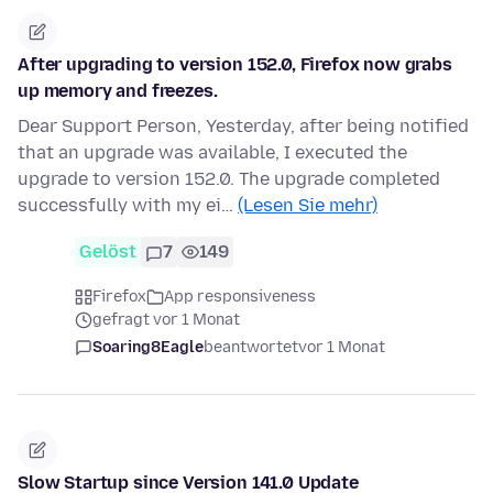
After upgrading to version 152.0, Firefox now grabs
up memory and freezes.
Dear Support Person, Yesterday, after being notified
that an upgrade was available, I executed the
upgrade to version 152.0. The upgrade completed
successfully with my ei…
(Lesen Sie mehr)
Gelöst
7
149
Firefox
App responsiveness
gefragt vor 1 Monat
Soaring8Eagle
beantwortet
vor 1 Monat
Slow Startup since Version 141.0 Update