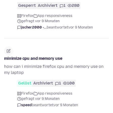
Gesperrt
Archiviert
1
280
Firefox
App responsiveness
gefragt vor 9 Monaten
jscher2000 -...
beantwortet
vor 9 Monaten
minimize cpu and memory use
how can i minimize firefox cpu and memory use on
my laptop
Gelöst
Archiviert
1
100
Firefox
App responsiveness
gefragt vor 9 Monaten
speed
beantwortet
vor 9 Monaten