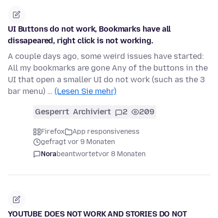
UI Buttons do not work, Bookmarks have all
dissapeared, right click is not working.
A couple days ago, some weird issues have started:
All my bookmarks are gone Any of the buttons in the
UI that open a smaller UI do not work (such as the 3
bar menu) …
(Lesen Sie mehr)
Gesperrt
Archiviert
2
209
Firefox
App responsiveness
gefragt vor 9 Monaten
Nora
beantwortet
vor 8 Monaten
YOUTUBE DOES NOT WORK AND STORIES DO NOT