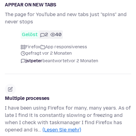
APPEAR ON NEW TABS
The page for YouTube and new tabs just "spins" and
never stops
Gelöst
2
40
Firefox
App responsiveness
gefragt vor 2 Monaten
jstpeter
beantwortet
vor 2 Monaten
Multiple processes
I have been using Firefox for many, many years. As of
late I find it is constantly slowing or freezing and
when I check with taskmanager I find Firefox has
opened and is…
(Lesen Sie mehr)