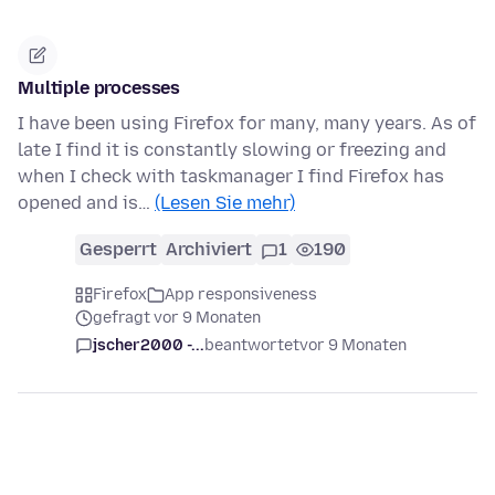
Multiple processes
I have been using Firefox for many, many years. As of
late I find it is constantly slowing or freezing and
when I check with taskmanager I find Firefox has
opened and is…
(Lesen Sie mehr)
Gesperrt
Archiviert
1
190
Firefox
App responsiveness
gefragt vor 9 Monaten
jscher2000 -...
beantwortet
vor 9 Monaten