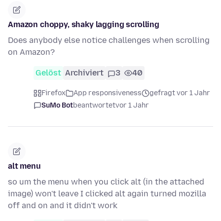
Amazon choppy, shaky lagging scrolling
Does anybody else notice challenges when scrolling
on Amazon?
Gelöst
Archiviert
3
40
Firefox
App responsiveness
gefragt vor 1 Jahr
SuMo Bot
beantwortet
vor 1 Jahr
alt menu
so um the menu when you click alt (in the attached
image) won't leave I clicked alt again turned mozilla
off and on and it didn't work