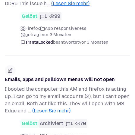
DDR5 This issue h…
(Lesen Sie mehr)
Gelöst
1
99
Firefox
App responsiveness
gefragt vor 3 Monaten
TrantaLocked
beantwortet
vor 3 Monaten
Emails, apps and pulldown menus will not open
I booted the computer this AM and firefox is acting
up. I can go to my email accounts (2), but I can't open
an email. Both act like this. They will open with MS
Edge and …
(Lesen Sie mehr)
Gelöst
Archiviert
1
70