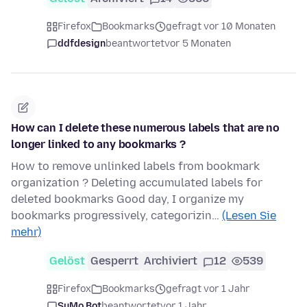
Firefox
Bookmarks
gefragt vor 10 Monaten
ddfdesign
beantwortet
vor 5 Monaten
How can I delete these numerous labels that are no
longer linked to any bookmarks ?
How to remove unlinked labels from bookmark
organization ? Deleting accumulated labels for
deleted bookmarks Good day, I organize my
bookmarks progressively, categorizin…
(Lesen Sie
mehr)
Gelöst
Gesperrt
Archiviert
12
539
Firefox
Bookmarks
gefragt vor 1 Jahr
SuMo Bot
beantwortet
vor 1 Jahr