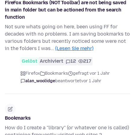
FireFox Bookmarks (NOT Toolbar) are not being saved
in main folder but can be actioned from the search
function
Not sure whats going on here, been using FF for
decades with no problems. I am saving bookmarks to
various folders but recently noticed some were not
in the folders I was…
(Lesen Sie mehr)
Gelöst
Archiviert
12
217
Firefox
Bookmarks
gefragt vor 1 Jahr
alan_woolidge
beantwortet
vor 1 Jahr
Bookmarks
How do I create a "library" (or whatever one is called)
containing frequently-visited web sites ?