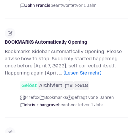
John Francis
beantwortet
vor 1 Jahr
BOOKMARKS Automatically Opening
Bookmarks Sidebar Automatically Opening. Please
advise how to stop. Suddenly started happening
once before [April 7, 2022], self corrected itself.
Happening again [April …
(Lesen Sie mehr)
Gelöst
Archiviert
8
818
Firefox
Bookmarks
gefragt vor 2 Jahren
chris.r.hargrave
beantwortet
vor 1 Jahr