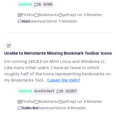
Gelöst
6
90
Firefox
Bookmarks
gefragt vor 3 Monaten
Alan
beantwortet
vor 3 Monaten
Unable to Reinstante Missing Bookmark Toolbar Icons
I'm running 145.0.2 on Mint Linux and Windows 11...
Like many other users, I have an issue in which
roughly half of the icons representing bookmarks on
my Bookmarks Tool…
(Lesen Sie mehr)
Gelöst
Archiviert
6
267
Firefox
Bookmarks
gefragt vor 8 Monaten
SuMo Bot
beantwortet
vor 8 Monaten