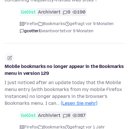
Gelöst
Archiviert
9
190
Firefox
Bookmarks
gefragt vor 9 Monaten
gcotterl
beantwortet
vor 9 Monaten
Mobile bookmarks no longer appear in the Bookmarks
menu in version 129
I just noticed after an update today that the Mobile
menu entry (with bookmarks from my mobile Firefox
instances) no longer appears in the browser's
Bookmarks menu. I can…
(Lesen Sie mehr)
Gelöst
Archiviert
8
387
Firefox
Bookmarks
gefragt vor 1 Jahr