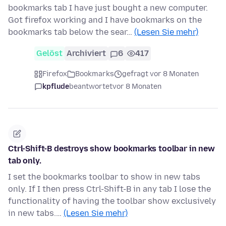
bookmarks tab I have just bought a new computer.
Got firefox working and I have bookmarks on the
bookmarks tab below the sear…
(Lesen Sie mehr)
Gelöst
Archiviert
6
417
Firefox
Bookmarks
gefragt vor 8 Monaten
kpflude
beantwortet
vor 8 Monaten
Ctrl-Shift-B destroys show bookmarks toolbar in new
tab only.
I set the bookmarks toolbar to show in new tabs
only. If I then press Ctrl-Shift-B in any tab I lose the
functionality of having the toolbar show exclusively
in new tabs.…
(Lesen Sie mehr)