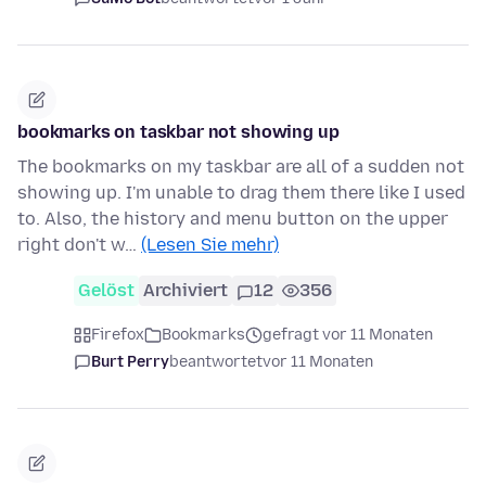
bookmarks on taskbar not showing up
The bookmarks on my taskbar are all of a sudden not
showing up. I'm unable to drag them there like I used
to. Also, the history and menu button on the upper
right don't w…
(Lesen Sie mehr)
Gelöst
Archiviert
12
356
Firefox
Bookmarks
gefragt vor 11 Monaten
Burt Perry
beantwortet
vor 11 Monaten