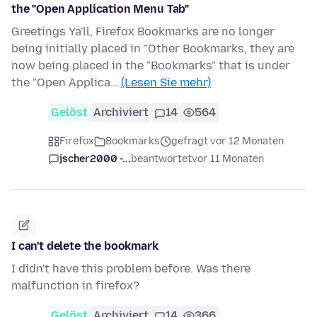
the "Open Application Menu Tab"
Greetings Ya'll, Firefox Bookmarks are no longer
being initially placed in "Other Bookmarks, they are
now being placed in the "Bookmarks" that is under
the "Open Applica…
(Lesen Sie mehr)
Gelöst
Archiviert
14
564
Firefox
Bookmarks
gefragt vor 12 Monaten
jscher2000 -...
beantwortet
vor 11 Monaten
I can't delete the bookmark
I didn't have this problem before. Was there
malfunction in firefox?
Gelöst
Archiviert
14
366