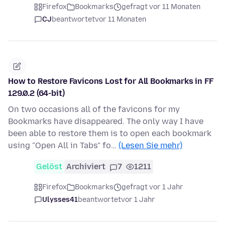
Firefox
Bookmarks
gefragt vor 11 Monaten
CJ
beantwortet
vor 11 Monaten
How to Restore Favicons Lost for All Bookmarks in FF
129.0.2 (64-bit)
On two occasions all of the favicons for my
Bookmarks have disappeared. The only way I have
been able to restore them is to open each bookmark
using "Open All in Tabs" fo…
(Lesen Sie mehr)
Gelöst
Archiviert
7
1211
Firefox
Bookmarks
gefragt vor 1 Jahr
Ulysses41
beantwortet
vor 1 Jahr