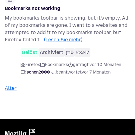
Bookmarks not working
My bookmarks toolbar is showing, but it's empty. All
of my bookmarks are gone. I went to a websites and
attempted to add it to my bookmarks toolbar, but
Firefox failed t…
(Lesen Sie mehr)
Gelöst
Archiviert
5
347
Firefox
Bookmarks
gefragt vor 10 Monaten
jscher2000 -...
beantwortet
vor 7 Monaten
Älter