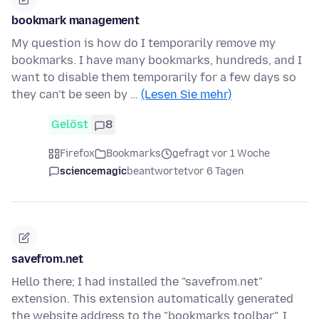
bookmark management
My question is how do I temporarily remove my
bookmarks. I have many bookmarks, hundreds, and I
want to disable them temporarily for a few days so
they can't be seen by …
(Lesen Sie mehr)
Gelöst
8
Firefox
Bookmarks
gefragt vor 1 Woche
sciencemagic
beantwortet
vor 6 Tagen
savefrom.net
Hello there; I had installed the "savefrom.net"
extension. This extension automatically generated
the website address to the "bookmarks toolbar". I