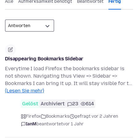
Alle
Aufmerksamkeit benötigt
Beantwortet
Fertig
Disappearing Bookmarks Sidebar
Everytime I load Firefox the bookmarks sidebar is
not shown. Navigating thus View => Sidebar =>
Bookmarks I can bring it up. It will stay visible for t…
(Lesen Sie mehr)
Gelöst
Archiviert
23
614
Firefox
Bookmarks
gefragt vor 2 Jahren
IanM
beantwortet
vor 1 Jahr